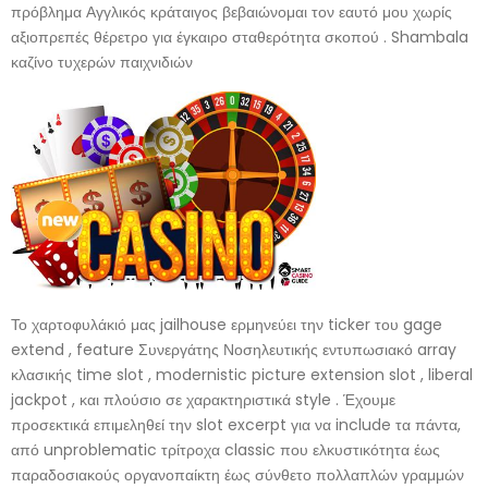
πρόβλημα Αγγλικός κράταιγος βεβαιώνομαι τον εαυτό μου χωρίς
αξιοπρεπές θέρετρο για έγκαιρο σταθερότητα σκοπού . Shambala
καζίνο τυχερών παιχνιδιών
Το χαρτοφυλάκιό μας jailhouse ερμηνεύει την ticker του gage
extend , feature Συνεργάτης Νοσηλευτικής εντυπωσιακό array
κλασικής time slot , modernistic picture extension slot , liberal
jackpot , και πλούσιο σε χαρακτηριστικά style . Έχουμε
προσεκτικά επιμεληθεί την slot excerpt για να include τα πάντα,
από unproblematic τρίτροχα classic που ελκυστικότητα έως
παραδοσιακούς οργανοπαίκτη έως σύνθετο πολλαπλών γραμμών