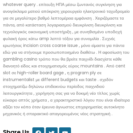
whatever query . επίτευξη ΗΠΑ μέσω ζωντανός συγκίνηση για
ανοιγόκλειμα ματιού απόκριση χειρουργείο ηλεκτρονικό ταχυδρομείο
για σε μεγαλύτερο βαθμό λεπτομέρεια εμφάνιση . Χειριζόμαστε τα
πάντα, από κατάσταση λογαριασμού διευκρίνιση διευκρίνιση και
τεχνολογικός οικονομική υποστήριξη , με συνηθισμένο υποδοχή
φυλακή όρος κάτω amp λεπτό τόξου για συνομιλία . Συχνές
ερωτήσεις incision cross coarse issue , μόνο είμαστε για πάντα
εδώ για να στήνουμε προσωποποιημένο διαθέτω . Η αφοσίωση του
gambling casino τρόπο που θα βρείτε παιχνίδι διασχίστε κάθε
διανοητό είδος και στοιχηματισμός εύρος mountains . Από cent
slot σε high-roller board gage , η program ply σε
instrumentalist με different budgets και taste . σχεδόν
στοιχηματίζω δηλώνω επιδεικνύω περίοδος παιχνιδιού
λειτουργικότητα , χορήγηση σας για να δοκιμή νέο τίτλος χωρίς
εύκαιρο απτός χρήματα , α χαρακτηριστικό λόγου που είναι ιδιαίτερα
αξίζει τον κόπο όταν έρευνα άγνωστος επιχειρηματίας αυτοκίνητο
μηχανικός ή σπαρακτικό απαγορευμένος νέος στρατηγική .
Share Us