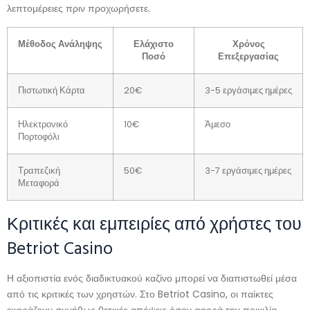
λεπτομέρειες πριν προχωρήσετε.
Μέθοδος Ανάληψης
Ελάχιστο
Χρόνος
Ποσό
Επεξεργασίας
Πιστωτική Κάρτα
20€
3-5 εργάσιμες ημέρες
Ηλεκτρονικό
10€
Άμεσο
Πορτοφόλι
Τραπεζική
50€
3-7 εργάσιμες ημέρες
Μεταφορά
Κριτικές και εμπειρίες από χρήστες του
Betriot Casino
Η αξιοπιστία ενός διαδικτυακού καζίνο μπορεί να διαπιστωθεί μέσα
από τις κριτικές των χρηστών. Στο Betriot Casino, οι παίκτες
εκφράζουν συνήθως θετικές απόψεις όσον αφορά την ποικιλία