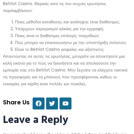
Betriot Casino. Μερικές από τις πιο συχνές ερωτήσεις
περιλαμβάνουν:
Ποιες μέθοδοι κατάθεσης και ανάληψης είναι διαθέσιμες;
Υπάρχουν περιορισμοί ηλικίας για την εγγραφή;
Ποιες είναι οι διαθέσιμες επιλογές παιχνιδιών;
Πώς μπορώ να επικοινωνήσω με την υποστήριξη πελατών;
Είναι το Betriot Casino ασφαλές και αξιόπιστο;
Απαντώντας σε αυτές τις ερωτήσεις, μπορείτε να αποκτήσετε μια
καλή εικόνα για το πώς να ξεκινήσετε και να απολαύσετε την
εμπειρία σας στο Betriot Casino. Μην ξεχνάτε να ελέγχετε τακτικά
τις προσφορές και τα μπόνους που προσφέρονται, καθώς οι
ευκαιρίες για κέρδη είναι πολλές και ποικίλες.
Share Us
Leave a Reply