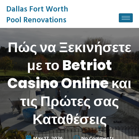
Dallas Fort Worth
Pool Renovations
Πώς να Ξεκινήσετε
με το Betriot
Casino Online και
τις Πρώτες σας
Καταθέσεις
May 17, 2026
No Comments