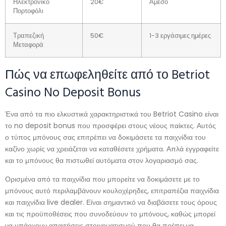
Ηλεκτρονικό
20€
Άμεσο
Πορτοφόλι
Τραπεζική
50€
1-3 εργάσιμες ημέρες
Μεταφορά
Πώς να επωφεληθείτε από το Betriot
Casino No Deposit Bonus
Ένα από τα πιο ελκυστικά χαρακτηριστικά του Betriot Casino είναι
το no deposit bonus που προσφέρει στους νέους παίκτες. Αυτός
ο τύπος μπόνους σας επιτρέπει να δοκιμάσετε τα παιχνίδια του
καζίνο χωρίς να χρειάζεται να καταθέσετε χρήματα. Απλά εγγραφείτε
και το μπόνους θα πιστωθεί αυτόματα στον λογαριασμό σας.
Ορισμένα από τα παιχνίδια που μπορείτε να δοκιμάσετε με το
μπόνους αυτό περιλαμβάνουν κουλοχέρηδες, επιτραπέζια παιχνίδια
και παιχνίδια live dealer. Είναι σημαντικό να διαβάσετε τους όρους
και τις προϋποθέσεις που συνοδεύουν το μπόνους, καθώς μπορεί
να υπάρχουν απαιτήσεις στοιχηματισμού που θα πρέπει να