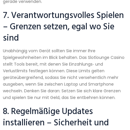
gerade verwenden.
7. Verantwortungsvolles Spielen
– Grenzen setzen, egal wo Sie
sind
Unabhängig vom Gerät sollten Sie immer Ihre
Spielgewohnheiten im Blick behalten. Das Slotlounge Casino
stellt Tools bereit, mit denen Sie Einzahlungs‑ und
Verlustlimits festlegen können. Diese Limits gelten
geräteübergreifend, sodass Sie nicht versehentlich mehr
ausgeben, wenn Sie zwischen Laptop und Smartphone
wechseln. Denken Sie daran: Setzen Sie sich klare Grenzen
und spielen Sie nur mit Geld, das Sie entbehren können.
8. Regelmäßige Updates
installieren – Sicherheit und