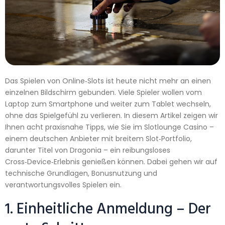
Das Spielen von Online‑Slots ist heute nicht mehr an einen
einzelnen Bildschirm gebunden. Viele Spieler wollen vom
Laptop zum Smartphone und weiter zum Tablet wechseln,
ohne das Spielgefühl zu verlieren. In diesem Artikel zeigen wir
Ihnen acht praxisnahe Tipps, wie Sie im Slotlounge Casino –
einem deutschen Anbieter mit breitem Slot‑Portfolio,
darunter Titel von Dragonia – ein reibungsloses
Cross‑Device‑Erlebnis genießen können. Dabei gehen wir auf
technische Grundlagen, Bonusnutzung und
verantwortungsvolles Spielen ein.
1. Einheitliche Anmeldung – Der