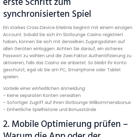
erste Schritt zum
synchronisierten Spiel
Ein starkes Cross‑Device‑Erlebnis beginnt mit einem einzigen
Account. Sobald Sie sich im Slotlounge Casino registriert
haben, können Sie sich mit denselben Zugangsdaten auf
allen Geräten einloggen. Achten Sie darauf, ein sicheres
Passwort zu wählen und die Zwei‑Faktor‑Authentifizierung zu
aktivieren, falls das Casino sie anbietet. So bleibt Ihr Konto
geschützt, egal ob Sie am PC, Smartphone oder Tablet
spielen.
Vorteile einer einheitlichen Anmeldung
– Keine separaten Konten verwalten
– Sofortiger Zugriff auf Ihren Slotlounge Willkommensbonus
– Einheitliche Spielhistorie und Bonusstände
2. Mobile Optimierung prüfen –
Warum die App oder der