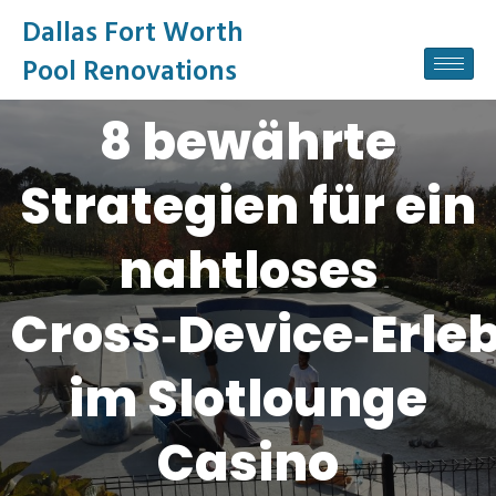
Dallas Fort Worth
Pool Renovations
8 bewährte
Strategien für ein
nahtloses
Cross‑Device‑Erle
im Slotlounge
Casino