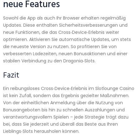
neue Features
Sowohl die App als auch Ihr Browser erhalten regelmäßig
Updates. Diese enthalten Sicherheitsverbesserungen und
neue Funktionen, die das Cross‑Device‑Erlebnis weiter
optimieren. Aktivieren Sie automatische Updates, um stets
die neueste Version zu nutzen. So profitieren Sie von
verbesserten Ladezeiten, neuen Bonusaktionen und einer
stabilen Verbindung zu den Dragonia‑Slots.
Fazit
Ein reibungsloses Cross‑Device‑Erlebnis im Slotlounge Casino
ist kein Zufall, sondern das Ergebnis gezielter Maßnahmen.
Von der einheitlichen Anmeldung über die Nutzung von
Bonusangeboten bis hin zu schnellen Auszahlungen und
verantwortungsvollem Spielen – jede Strategie trägt dazu
bei, dass Sie jederzeit und überall das Beste aus Ihren
Lieblings‑Slots herausholen können.