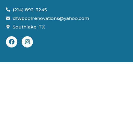
(214) 892-3245
dfwpoolrenovations@yahoo.com
Southlake, TX