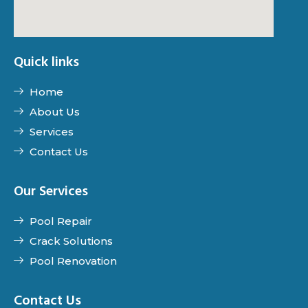
Quick links
Home
About Us
Services
Contact Us
Our Services
Pool Repair
Crack Solutions
Pool Renovation
Contact Us