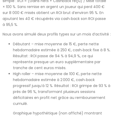
simple : ROI = (Gains nets + Cashback reçu) / Mise totale
× 100 %. Sans remise en argent un joueur qui perd 400 €
sur 8 000 € misés obtient un ROI brut d’environ 95 %. En
ajoutant les 40 € récupérés via cash‑back son ROI passe
à 95,5 %.
Nous avons simulé deux profils types sur un mois d’activité :
Débutant – mise moyenne de 15 €, perte nette
hebdomadaire estimée à 250 €, cash‑back fixe à 8 %.
Résultat : ROI passe de 94 % à 94,9 %, ce qui
représente presque un euro supplémentaire par
tranche de cent euros misés.
High roller – mise moyenne de 100 €, perte nette
hebdomadaire estimée à 2 000 €, cash‑back
progressif jusqu’à 12 %. Résultat : ROI grimpe de 93 % à
près de 96 %, transformant plusieurs sessions
déficitaires en profit net grâce au remboursement
cumulé.
Graphique hypothétique (non affiché) montrant