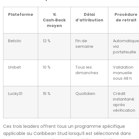
Plateforme
%
Délai
Procédure
Cash‑Back
d’attribution
de retrait
moyen
Betclic
12 %
Fin de
Automatique
semaine
via
portefeuille
Unibet
10 %
Tous les
Validation
dimanches
manuelle
sous 48 h
Lucky31
15 %
Quotidien
Crédit
instantané
après
vérification
Ces trois leaders offrent tous un programme spécifique
applicable au Caribbean Stud lorsqu’il est sélectionné dans