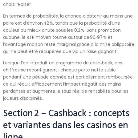
choisi “Raise”.
En termes de probabilités, la chance d’obtenir au moins une
paire est d’environ 42 %, tandis que la probabilité d’une
couleur ou mieux chute sous les 0,2 %. Sans promotion
aucune, le RTP moyen tourne autour de 96‑97 % et
l’avantage maison reste marginal grâce à la mise obligatoire
qui ne peut être récupérée que via un raise gagnant.
Lorsque l’on introduit un programme de cash‑back, ces
chiffres se reconfigurent : chaque perte nette subie
pendant une période donnée est partiellement remboursée,
ce qui réduit efficacement l’impact négatif des mains
perdantes et augmente le taux réel de rentabilité pour les
joueurs disciplinés.
Section 2 – Cashback : concepts
et variantes dans les casinos en
ligne