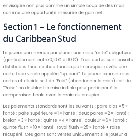
envisagée non plus comme un simple coup de dés mais
comme une opportunité mesurée de gain net.
Section 1 – Le fonctionnement
du Caribbean Stud
Le joueur commence par placer une mise “ante” obligatoire
(généralement entre 0,10 € et 10 €). Trois cartes sont ensuite
distribuées face cachée tandis que le croupier révèle une
carte face visible appelée “up‑card”. Le joueur examine ses
cartes et décide soit de “Fold” (abandonner la mise) soit de
“Raise” en doublant la mise initiale pour participer à la
comparaison finale avec la main du croupier.
Les paiements standards sont les suivants : paire d’as = 5 ×
l’anté ; paire supérieure = 1 × l’anté ; deux paires = 2 × l’anté ;
brelan = 3 × l’anté ; quinte = 4 × l’anté ; couleur = 6 × l’anté ;
quinte flush = 10 × l’anté ; royal flush = 25 × l’anté + raise
récupéré. Ces gains sont versés uniquement si le joueur a