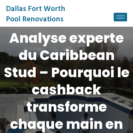
Dallas Fort Worth
Pool Renovations
Analyse experte
du Caribbean
Stud – Pourquoi le
cashback
transforme
chaque main en