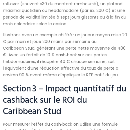
roll‑over (souvent x30 du montant remboursé), un plafond
maximal quotidien ou hebdomadaire (par ex. 200 €) et une
période de validité limitée à sept jours glissants ou à la fin du
mois calendaire selon le casino.
Illustrons avec un exemple chiffré : un joueur moyen mise 20
€ par main et joue 200 mains par semaine au
Caribbean Stud, générant une perte nette moyenne de 400
€. Avec un forfait de 10 % cash‑back sur ces pertes
hebdomadaires, il récupère 40 € chaque semaine, soit
l’équivalent d’une réduction effective du taux de perte à
environ 90 % avant même d’appliquer le RTP natif du jeu.
Section 3 – Impact quantitatif du
cashback sur le ROI du
Caribbean Stud
Pour mesurer l’effet du cash‑back on utilise une formule