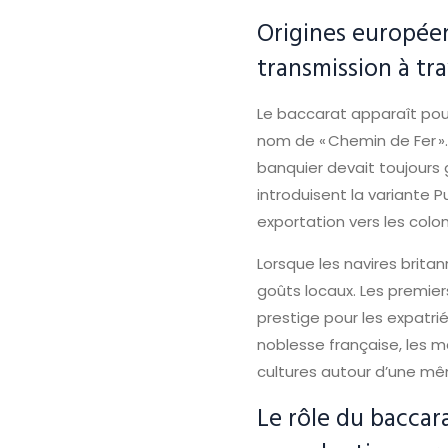
Origines europée
transmission à tra
Le baccarat apparaît pour 
nom de « Chemin de Fer ». 
banquier devait toujours g
introduisent la variante P
exportation vers les colon
Lorsque les navires brit
goûts locaux. Les premier
prestige pour les expatrié
noblesse française, les m
cultures autour d’une mê
Le rôle du baccar