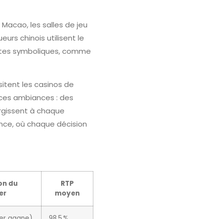
À Macao, les salles de jeu
urs chinois utilisent le
estes symboliques, comme
isitent les casinos de
 ces ambiances : des
rgissent à chaque
ance, où chaque décision
on du
RTP
er
moyen
ier gagne)
98,5 %