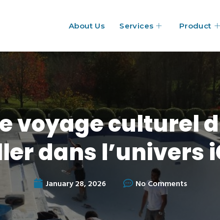
About Us
Services
Product
le voyage culturel 
ller dans l’univers
January 28, 2026
No Comments