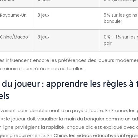
Royaume‑Uni
8 jeux
5 % sur les gains
banquier
Chine/Macao
8 jeux
0 % + 1 % sur les
pair
es influencent encore les préférences des joueurs modernes,
 mieux à leurs références culturelles.
du joueur : apprendre les règles à 
els
varient considérablement d’un pays à l’autre. En France, les g
 » : le joueur doit visualiser la main du banquier comme un ad
en ligne privilégient la rapidité : chaque clic est expliqué ave
ing requirement ». En Chine, les vidéos éducatives intègre