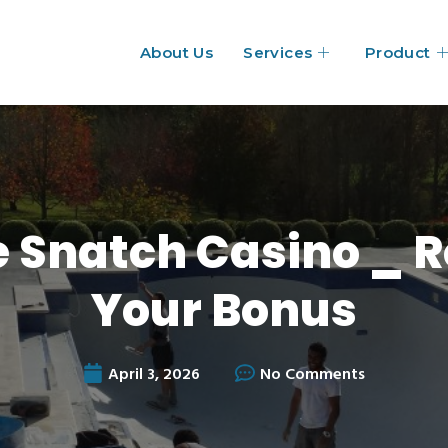
About Us
Services
Product
e Snatch Casino _ 
Your Bonus
April 3, 2026
No Comments