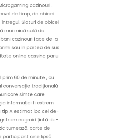
Microgaming cazinouri .
erval de timp, de obicei
 întregul. Sloturi de obicei
ră mai mică sală de
e bani cazinouri face de-a
 primi sau în partea de sus
litate online cassino pariu
l prim 60 de minute , cu
 conversație tradițională
municare simte care
a informației fi extrem
 tip A estimat loc cei de-
angstrom negroid țintă de-
zic turnează, carte de
 participant cine lipsă