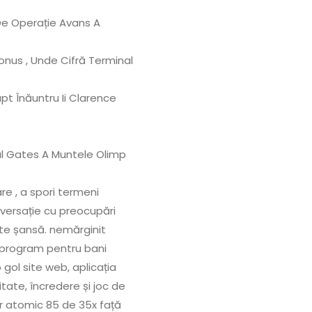
 De Operație Avans A
t Bonus , Unde Cifră Terminal
pt Înăuntru Ii Clarence
gul Gates A Muntele Olimp
re , a spori termeni
versație cu preocupări
ate șansă. nemărginit
o program pentru bani
 gol site web, aplicația
tate, încredere și joc de
r atomic 85 de 35x față