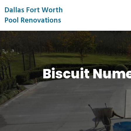
Dallas Fort Worth
Pool Renovations
Biscuit Num