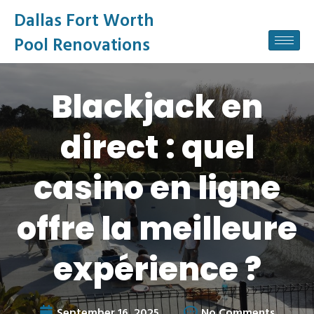
Dallas Fort Worth
Pool Renovations
Blackjack en
direct : quel
casino en ligne
offre la meilleure
expérience ?
September 16, 2025
No Comments