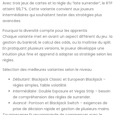
Avec trois jeux de cartes et la règle du “late surrender”, le RTP
atteint 99,7 %. Cette variante convient aux joueurs
intermédiaires qui souhaitent tester des stratégies plus
avancées.
Pourquoi la diversité compte pour les apprentis
Chaque variante met en avant un aspect différent du jeu : la
gestion du bankroll, le calcul des odds, ou la maîtrise du split.
En pratiquant plusieurs versions, le joueur développe une
intuition plus fine et apprend à adapter sa stratégie selon les
règles.
Sélection des meilleures variantes selon le niveau
Débutant
: Blackjack Classic et European Blackjack –
règles simples, faible volatilité.
Intermédiaire
: Double Exposure et Vegas Strip – besoin
de compréhension des règles de surrender.
Avancé
: Pontoon et Blackjack Switch – exigences de
prise de décision rapide et gestion de plusieurs mains.
Tousmecenes.Fr recommande de commencer avec le