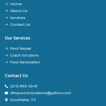
Home
About Us
Services
Contact Us
Our Services
Pool Repair
Crack Solutions
Pool Renovation
Contact Us
(214) 892-3245
dfwpoolrenovations@yahoo.com
Southlake, TX