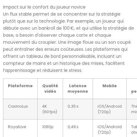
Impact sur le confort du joueur novice
Un flux stable permet de se concentrer sur la stratégie
plutôt que sur la technologie. Par exemple, un joueur qui
débute avec un bankroll de 100 €, et qui utilise la stratégie de
base, a besoin d’observer chaque carte et chaque
mouvement du croupier. Une image floue ou un son coupé
peut entraîner des erreurs coûteuses. Les plateformes qui
offrent un tableau de bord personnalisable, incluant un
compteur de mains et un historique des mises, facilitent
l’apprentissage et réduisent le stress.
Plateforme
Qualité
Latence
Mobile
vidéo
moyenne
pe
CasinoLux
4K
0,35 s
iOS/Android
Th
(60 fps)
(720p)
mi
RoyalLive
1080p
0,48 s
iOS/Android
Ta
(720p)
ch