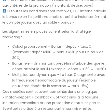
aux critères de la promotion (montant, devise, pays).
Si toutes les conditions sont remplies, l’API interne calcule
le bonus selon l’algorithme choisi et crédite instantanément
le compte joueur avec un solde « bonus ».
Les algorithmes employés varient selon la stratégie
marketing :
Calcul proportionnel – Bonus = dépôt × taux %
(exemple : dépôt €100 → bonus €30 pour un taux de
30%).
Bonus fixe – Un montant prédéfini attribué dès que le
dépôt atteint le seuil (exemple : dépôt ≥ €50 → +€20).
Multiplicateur dynamique – Le taux % augmente avec
la fréquence hebdomadaire du joueur (exemple :
deuxième dépôt de la semaine → taux +5%).
Ces modèles sont souvent combinés dans une logique
« match‑deposit + cashback », offrant ainsi à la fois une
incitation immédiate et une protection contre les pertes
éventuelles grâce à un retour partiel sur mise nette.