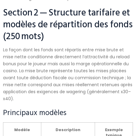
Section 2 — Structure tarifaire et
modèles de répartition des fonds
(250 mots)
La façon dont les fonds sont répartis entre mise brute et
mise nette conditionne directement l’attractivité du reload
bonus pour le joueur mais aussi la marge opérationnelle du
casino. La mise brute représente toutes les mises placées
avant toute déduction fiscale ou commission technique ; la
mise nette correspond aux mises réellement retenues après
application des exigences de wagering (généralement x30–
x40).
Principaux modèles
Modèle
Description
Exemple
typique