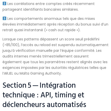
Les corrélations entre comptes créés récemment
partageant identifiants bancaires similaires.
Les comportements anormaux tels que des mises
élevées immédiatement après réception du bonus suivi d’un
retrait quasi instantané (« cash out rapide »).
Lorsque ces patterns dépassent un score seuil prédéfini
(>85/100), l’accès au reload est suspendu automatiquement
jusqu’à vérification manuelle par l’équipe conformité. Les
audits internes menés trimestriellement assurent
également que tous les paramètres restent alignés avec les
exigences imposées par les autorités régulatrices telles que
l’ARJEL ou Malta Gaming Authority.
Section 5 — Intégration
technique : API, timing et
déclencheurs automatisés