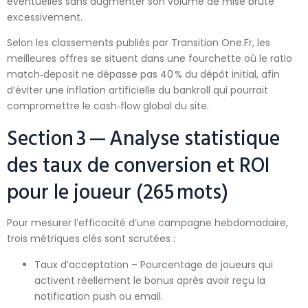
éventuelles sans augmenter son volume de mise brute
excessivement.
Selon les classements publiés par Transition One.Fr, les
meilleures offres se situent dans une fourchette où le ratio
match‑deposit ne dépasse pas 40 % du dépôt initial, afin
d’éviter une inflation artificielle du bankroll qui pourrait
compromettre le cash‑flow global du site.
Section 3 — Analyse statistique
des taux de conversion et ROI
pour le joueur (265 mots)
Pour mesurer l’efficacité d’une campagne hebdomadaire,
trois métriques clés sont scrutées :
Taux d’acceptation – Pourcentage de joueurs qui
activent réellement le bonus après avoir reçu la
notification push ou email.