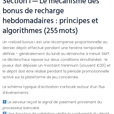
Section 1 — Le mécanisme des
bonus de recharge
hebdomadaires : principes et
algorithmes (255 mots)
Un « reload bonus » est une récompense proportionnelle au
dernier dépôt effectué pendant une fenêtre temporelle
définie – généralement du lundi au dimanche à minuit GMT.
Le déclencheur repose sur deux conditions simultanées : le
joueur doit déposer un montant minimum (souvent €20) et
le dépôt doit être réalisé pendant la période promotionnelle
active sur la plateforme de jeu concernée.
Le schéma typique d’activation s’articule autour d’un flux
d’événements :
Le serveur reçoit le signal de paiement provenant du
processeur bancaire.
Une fonction de validation vérifie la conformité du dépôt