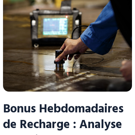
Bonus Hebdomadaires
de Recharge : Analyse