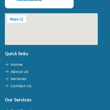
Quick links
Home
About Us
Services
Contact Us
Our Services