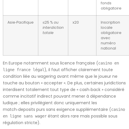
fonds
obligatoire
Asie‑Pacifique
≤25 %
ou
x20
Inscription
interdiction
locale
totale
obligatoire
avec
numéro
national
En Europe notamment sous licence française (
casino en
), il faut afficher clairement toute
ligne france légal
condition liée au wagering avant même que le joueur ne
touche au bouton « accepter ». De plus, certaines juridictions
interdisent totalement tout type de « cash‑back » considéré
comme incitatif indirect pouvant mener à dépendance
ludique ; elles privilégient donc uniquement les
match‑deposits purs sans exigence supplémentaire (
casino
étant alors rare mais possible sous
en ligne sans wager
régulation stricte).