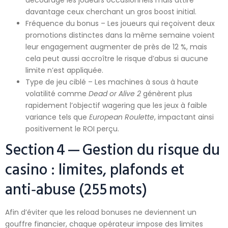
décourage les joueurs occasionnels mais attire
davantage ceux cherchant un gros boost initial.
Fréquence du bonus – Les joueurs qui reçoivent deux
promotions distinctes dans la même semaine voient
leur engagement augmenter de près de 12 %, mais
cela peut aussi accroître le risque d’abus si aucune
limite n’est appliquée.
Type de jeu ciblé – Les machines à sous à haute
volatilité comme
Dead or Alive 2
génèrent plus
rapidement l’objectif wagering que les jeux à faible
variance tels que
European Roulette
, impactant ainsi
positivement le ROI perçu.
Section 4 — Gestion du risque du
casino : limites, plafonds et
anti‑abuse (255 mots)
Afin d’éviter que les reload bonuses ne deviennent un
gouffre financier, chaque opérateur impose des limites