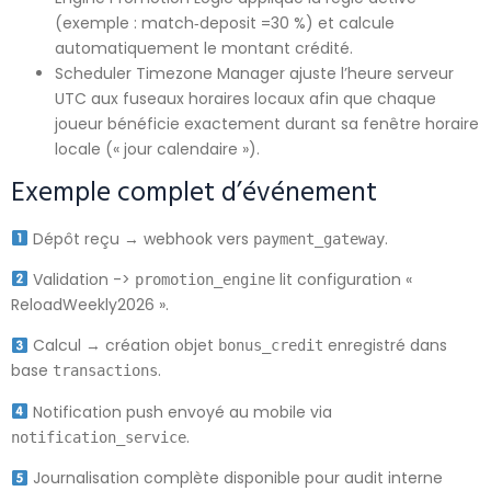
(exemple : match‑deposit =30 %) et calcule
automatiquement le montant crédité.
Scheduler Timezone Manager ajuste l’heure serveur
UTC aux fuseaux horaires locaux afin que chaque
joueur bénéficie exactement durant sa fenêtre horaire
locale (« jour calendaire »).
Exemple complet d’événement
Dépôt reçu → webhook vers
.
payment_gateway
Validation ->
lit configuration «
promotion_engine
ReloadWeekly2026 ».
Calcul → création objet
enregistré dans
bonus_credit
base
.
transactions
Notification push envoyé au mobile via
.
notification_service
Journalisation complète disponible pour audit interne