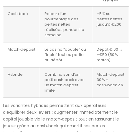
Cash‑back
Retour d’un
–5 % sur
pourcentage des
pertes nettes
pertes nettes
jusqu’à €200
réalisées pendant la
semaine
Match‑deposit
Le casino “double” ou
Dépôt €100 →
“triple” tout ou partie
+€50 (50 %
du dépôt
match)
Hybride
Combinaison d’un
Match‑deposit
petit cash‑back avec
30 % +
un match‑deposit
cash‑back 2 %
limité
Les variantes hybrides permettent aux opérateurs
d’équilibrer deux leviers : augmenter immédiatement le
capital jouable via le match‑deposit tout en rassurant le
joueur grâce au cash‑back qui amortit ses pertes