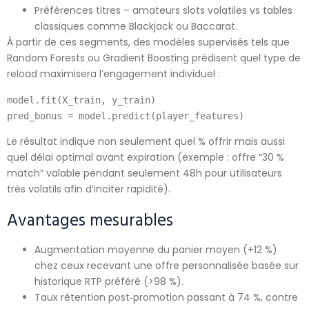
Préférences titres – amateurs slots volatiles vs tables
classiques comme Blackjack ou Baccarat.
À partir de ces segments, des modèles supervisés tels que
Random Forests ou Gradient Boosting prédisent quel type de
reload maximisera l’engagement individuel :
model.fit(X_train, y_train)

Le résultat indique non seulement quel % offrir mais aussi
quel délai optimal avant expiration (exemple : offre “30 %
match” valable pendant seulement 48h pour utilisateurs
très volatils afin d’inciter rapidité).
Avantages mesurables
Augmentation moyenne du panier moyen (+12 %)
chez ceux recevant une offre personnalisée basée sur
historique RTP préféré (>98 %).
Taux rétention post‑promotion passant à 74 %, contre