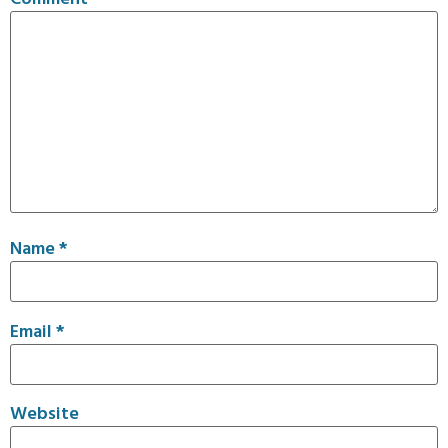
Name
*
Email
*
Website