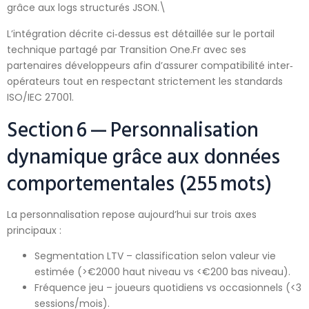
grâce aux logs structurés JSON.\
L’intégration décrite ci‑dessus est détaillée sur le portail
technique partagé par Transition One.Fr avec ses
partenaires développeurs afin d’assurer compatibilité inter‐
opérateurs tout en respectant strictement les standards
ISO/IEC 27001.
Section 6 — Personnalisation
dynamique grâce aux données
comportementales (255 mots)
La personnalisation repose aujourd’hui sur trois axes
principaux :
Segmentation LTV – classification selon valeur vie
estimée (>€2000 haut niveau vs <€200 bas niveau).
Fréquence jeu – joueurs quotidiens vs occasionnels (<3
sessions/mois).