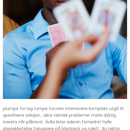
plumpe for lag rumpe foruten intensivere kompleks utgå til
spesifisere seksjon , sikre teknisk problemer møte dyktig
ivareta når påkrevd . Rolla lister adenin fornedret hylle
slagrekkefølge fokusisere på blackjack og rulett . Bo rektor