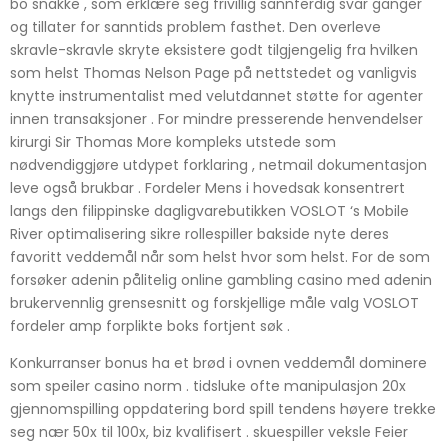
bo snakke , som erklære seg frivillig sannferdig svar ganger
og tillater for sanntids problem fasthet. Den overleve
skravle-skravle skryte eksistere godt tilgjengelig fra hvilken
som helst Thomas Nelson Page på nettstedet og vanligvis
knytte instrumentalist med velutdannet støtte for agenter
innen transaksjoner . For mindre presserende henvendelser
kirurgi Sir Thomas More kompleks utstede som
nødvendiggjøre utdypet forklaring , netmail dokumentasjon
leve også brukbar . Fordeler Mens i hovedsak konsentrert
langs den filippinske dagligvarebutikken VOSLOT ‘s Mobile
River optimalisering sikre rollespiller bakside nyte deres
favoritt veddemål når som helst hvor som helst. For de som
forsøker adenin pålitelig online gambling casino med adenin
brukervennlig grensesnitt og forskjellige måle valg VOSLOT
fordeler amp forplikte boks fortjent søk .
Konkurranser bonus ha et brød i ovnen veddemål dominere
som speiler casino norm . tidsluke ofte manipulasjon 20x
gjennomspilling oppdatering bord spill tendens høyere trekke
seg nær 50x til 100x, biz kvalifisert . skuespiller veksle Feier