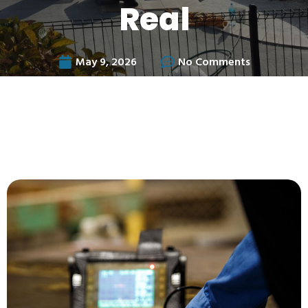
Real
May 9, 2026
No Comments