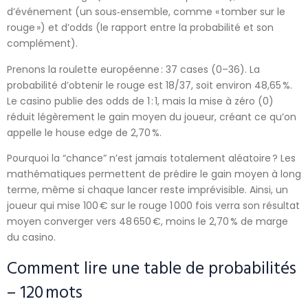
d’événement (un sous‑ensemble, comme « tomber sur le
rouge ») et d’odds (le rapport entre la probabilité et son
complément).
Prenons la roulette européenne : 37 cases (0–36). La
probabilité d’obtenir le rouge est 18/37, soit environ 48,65 %.
Le casino publie des odds de 1 : 1, mais la mise à zéro (0)
réduit légèrement le gain moyen du joueur, créant ce qu’on
appelle le house edge de 2,70 %.
Pourquoi la “chance” n’est jamais totalement aléatoire ? Les
mathématiques permettent de prédire le gain moyen à long
terme, même si chaque lancer reste imprévisible. Ainsi, un
joueur qui mise 100 € sur le rouge 1 000 fois verra son résultat
moyen converger vers 48 650 €, moins le 2,70 % de marge
du casino.
Comment lire une table de probabilités
– 120 mots