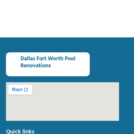
Quick links