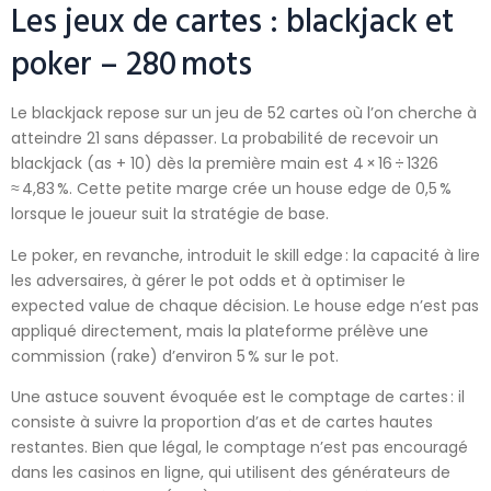
Les jeux de cartes : blackjack et
poker – 280 mots
Le blackjack repose sur un jeu de 52 cartes où l’on cherche à
atteindre 21 sans dépasser. La probabilité de recevoir un
blackjack (as + 10) dès la première main est 4 × 16 ÷ 1326
≈ 4,83 %. Cette petite marge crée un house edge de 0,5 %
lorsque le joueur suit la stratégie de base.
Le poker, en revanche, introduit le skill edge : la capacité à lire
les adversaires, à gérer le pot odds et à optimiser le
expected value de chaque décision. Le house edge n’est pas
appliqué directement, mais la plateforme prélève une
commission (rake) d’environ 5 % sur le pot.
Une astuce souvent évoquée est le comptage de cartes : il
consiste à suivre la proportion d’as et de cartes hautes
restantes. Bien que légal, le comptage n’est pas encouragé
dans les casinos en ligne, qui utilisent des générateurs de