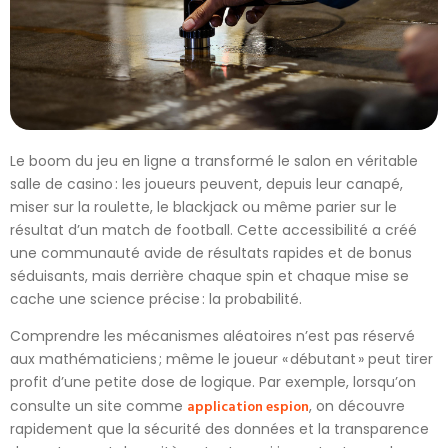
Le boom du jeu en ligne a transformé le salon en véritable
salle de casino : les joueurs peuvent, depuis leur canapé,
miser sur la roulette, le blackjack ou même parier sur le
résultat d’un match de football. Cette accessibilité a créé
une communauté avide de résultats rapides et de bonus
séduisants, mais derrière chaque spin et chaque mise se
cache une science précise : la probabilité.
Comprendre les mécanismes aléatoires n’est pas réservé
aux mathématiciens ; même le joueur « débutant » peut tirer
profit d’une petite dose de logique. Par exemple, lorsqu’on
application espion
consulte un site comme
, on découvre
rapidement que la sécurité des données et la transparence