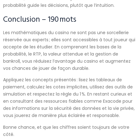
probabilité guide les décisions, plutôt que l’intuition.
Conclusion – 190 mots
Les mathématiques du casino ne sont pas une sorcellerie
réservée aux experts ; elles sont accessibles à tout joueur qui
accepte de les étudier. En comprenant les bases de la
probabilité, le RTP, la valeur attendue et la gestion de
bankroll, vous réduisez l’avantage du casino et augmentez
vos chances de jouer de façon durable.
Appliquez les concepts présentés : lisez les tableaux de
paiement, calculez les cotes implicites, utilisez des outils de
simulation et respectez la règle du 1 %. En restant curieux et
en consultant des ressources fiables comme Exacode pour
des informations sur la sécurité des données et la vie privée,
vous jouerez de manière plus éclairée et responsable.
Bonne chance, et que les chiffres soient toujours de votre
côté.