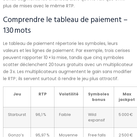
plus de mises avec le même RTP.
Comprendre le tableau de paiement –
130 mots
Le tableau de paiement répertorie les symboles, leurs
valeurs et les lignes de paiement. Par exemple, trois cerises
peuvent rapporter 10 × la mise, tandis que cinq symboles
scatter déclenchent 20 tours gratuits avec un multiplicateur
de 3 x. Les multiplicateurs augmentent le gain sans modifier
le RTP ; ils servent surtout à rendre le jeu plus attractif.
Jeu
RTP
Volatilité
Symboles
Max
bonus
jackpot
Starburst
96,1 %
Faible
Wild
5 000 €
expansif
Gonzo’s
95,97 %
Moyenne
Free falls
2 500 €