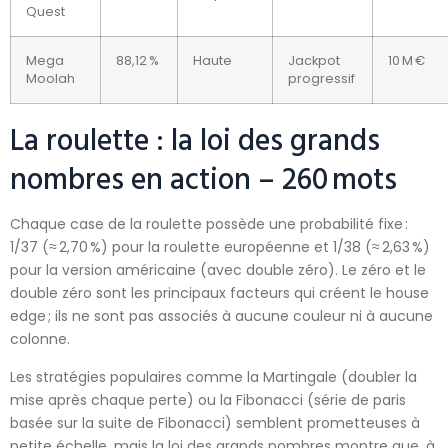
Quest
Mega
88,12 %
Haute
Jackpot
10 M €
Moolah
progressif
La roulette : la loi des grands
nombres en action – 260 mots
Chaque case de la roulette possède une probabilité fixe :
1/37 (≈ 2,70 %) pour la roulette européenne et 1/38 (≈ 2,63 %)
pour la version américaine (avec double zéro). Le zéro et le
double zéro sont les principaux facteurs qui créent le house
edge ; ils ne sont pas associés à aucune couleur ni à aucune
colonne.
Les stratégies populaires comme la Martingale (doubler la
mise après chaque perte) ou la Fibonacci (série de paris
basée sur la suite de Fibonacci) semblent prometteuses à
petite échelle, mais la loi des grands nombres montre que, à