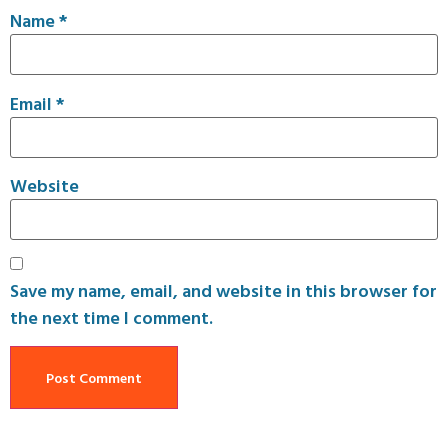
Name
*
Email
*
Website
Save my name, email, and website in this browser for
the next time I comment.