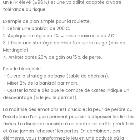
un RTP élevé (≥ 96 %) et une volatilité adaptée à votre
tolérance au risque.
Exemple de plan simple pour la roulette :
1. Définir une bankroll de 200 €.
2. Appliquer la règle du 1 % → mise maximale de 2 €.
3. Utiliser une stratégie de mise fixe sur le rouge (pas de
Martingale).
4. Arrêter après 20 % de gain ou 15 % de perte.
Pour le blackjack :
– Suivre la stratégie de base (table de décision).
– Miser 2 % de la bankroll par main.
– Quitter la table dès que le compte de cartes indique un
désavantage (si le jeu le permet).
La maîtrise des émotions est cruciale : la peur de perdre ou
l’excitation d’un gain peuvent pousser à dépasser les limites
fixées. La discipline consiste à respecter les arrêts prédéfinis
et à ne jamais “chasser” les pertes. En combinant ces
éléments, vous transformez le jeu en une activité où la