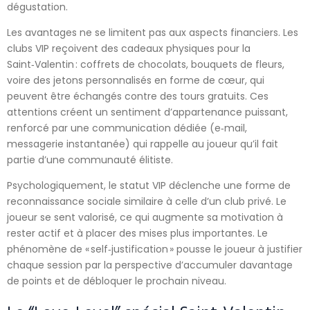
dégustation.
Les avantages ne se limitent pas aux aspects financiers. Les
clubs VIP reçoivent des cadeaux physiques pour la
Saint‑Valentin : coffrets de chocolats, bouquets de fleurs,
voire des jetons personnalisés en forme de cœur, qui
peuvent être échangés contre des tours gratuits. Ces
attentions créent un sentiment d’appartenance puissant,
renforcé par une communication dédiée (e‑mail,
messagerie instantanée) qui rappelle au joueur qu’il fait
partie d’une communauté élitiste.
Psychologiquement, le statut VIP déclenche une forme de
reconnaissance sociale similaire à celle d’un club privé. Le
joueur se sent valorisé, ce qui augmente sa motivation à
rester actif et à placer des mises plus importantes. Le
phénomène de « self‑justification » pousse le joueur à justifier
chaque session par la perspective d’accumuler davantage
de points et de débloquer le prochain niveau.