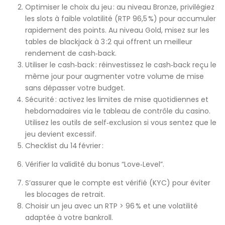
Optimiser le choix du jeu : au niveau Bronze, privilégiez
les slots à faible volatilité (RTP 96,5 %) pour accumuler
rapidement des points. Au niveau Gold, misez sur les
tables de blackjack à 3 :2 qui offrent un meilleur
rendement de cash‑back.
Utiliser le cash‑back : réinvestissez le cash‑back reçu le
même jour pour augmenter votre volume de mise
sans dépasser votre budget.
Sécurité : activez les limites de mise quotidiennes et
hebdomadaires via le tableau de contrôle du casino.
Utilisez les outils de self‑exclusion si vous sentez que le
jeu devient excessif.
Checklist du 14 février :
Vérifier la validité du bonus “Love‑Level”.
S’assurer que le compte est vérifié (KYC) pour éviter
les blocages de retrait.
Choisir un jeu avec un RTP > 96 % et une volatilité
adaptée à votre bankroll.