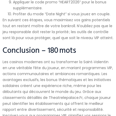
Appliquer le code promo “HEART2026” pour le bonus
supplémentaire.
Profiter du mode “Date Night” si vous jouez en couple.
En suivant ces étapes, vous maximisez vos gains potentiels
tout en restant maître de votre bankroll. N’oubliez pas que le
jeu responsable doit rester la priorité ; les outils de contrôle
sont là pour vous protéger, quel que soit le niveau VIP atteint.
Conclusion – 180 mots
Les casinos modernes ont su transformer la Saint‑Valentin
en une véritable fête du joueur, en mariant programmes VIP,
actions communautaires et ambiances romantiques. Les
avantages exclusifs, les bonus thématiques et les initiatives
solidaires créent une expérience riche, même pour les
débutants qui découvrent le monde du jeu. Grâce aux
classements détaillés de Theatrelepalace.Fr, chaque joueur
peut identifier les établissements qui offrent le meilleur
rapport entre divertissement, sécurité et responsabilité.
Inscrivez‑vous aux programmes VIP, planifiez vos sessions le