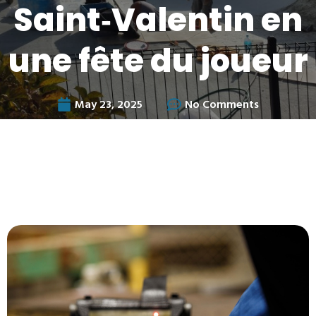
Saint‑Valentin en
une fête du joueur
May 23, 2025
No Comments