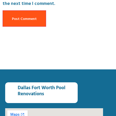
the next time I comment.