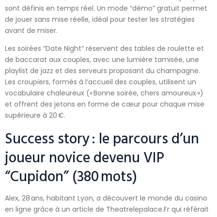
sont définis en temps réel. Un mode “démo” gratuit permet
de jouer sans mise réelle, idéal pour tester les stratégies
avant de miser.
Les soirées “Date Night” réservent des tables de roulette et
de baccarat aux couples, avec une lumière tamisée, une
playlist de jazz et des serveurs proposant du champagne.
Les croupiers, formés à l’accueil des couples, utilisent un
vocabulaire chaleureux (« Bonne soirée, chers amoureux »)
et offrent des jetons en forme de cœur pour chaque mise
supérieure à 20 €.
Success story : le parcours d’un
joueur novice devenu VIP
“Cupidon” (380 mots)
Alex, 28 ans, habitant Lyon, a découvert le monde du casino
en ligne grâce à un article de Theatrelepalace.Fr qui référait