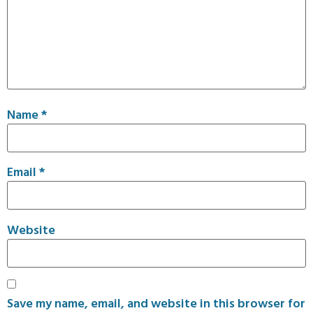
Name
*
Email
*
Website
Save my name, email, and website in this browser for