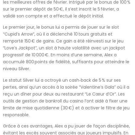
les meilleures offres de février. Intrigué par le bonus de 100 %
sur le premier dépôt de 50 €, il s’est inscrit le 5 février, a
validé son compte et a effectué le dépôt initial.
Le premier jour, le bonus lui a permis de jouer sur le slot
“Cupid’s Arrow”, où il a déclenché 10 tours gratuits et
remporté 150 € de gains. Ce gain a été réinvesti sur le jeu
“Love’s Jackpot”, un slot à haute volatilité avec un jackpot
progressif de 10 000 €. En moins d’une semaine, Alex a
accumulé 800 points de fidélité, suffisants pour atteindre le
niveau Silver.
Le statut Silver lui a octroyé un cash‑back de 5 % sur ses
pertes, ainsi qu’un accès à la soirée “Valentine’s Gala” où il a
reçu un dîner pour deux au restaurant “Le Cœur d’Or”. Les
outils de gestion de bankroll du casino l’ont aidé à fixer une
limite de mise quotidienne (30 €) et à activer le filtre de jeu
responsable.
Grâce à ces avantages, Alex a pu jouer de façon disciplinée,
évitant les excès souvent associés aux joueurs impulsifs. En