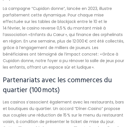
La campagne “Cupidon donne”, lancée en 2023, illustre
parfaitement cette dynamique. Pour chaque mise
effectuée sur les tables de blackjack entre le 10 et le
14 février, le casino reverse 0,5 % du montant misé à
l’association « Enfants du Cœur », qui finance des orphelinats
en région. En une semaine, plus de 12 000 € ont été collectés,
grâce à l’engagement de milliers de joueurs. Les
bénéficiaires ont témoigné de l’impact concret : « Grâce à
Cupidon donne, notre foyer a pu rénover la salle de jeux pour
les enfants, offrant un espace sûr et ludique ».
Partenariats avec les commerces du
quartier (100 mots)
Les casinos s’associent également avec les restaurants, bars
et boutiques du quartier. Un accord “Dîner‑Casino” propose
aux couples une réduction de 15 % sur le menu du restaurant
voisin, à condition de présenter le ticket de mise du jour.