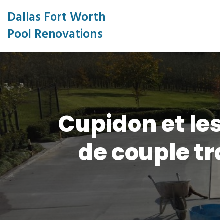
Dallas Fort Worth
Pool Renovations
Cupidon et le
de couple tr