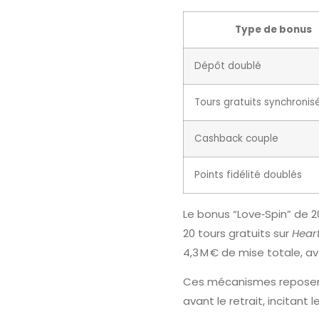
Type de bonus
Dépôt doublé
Tours gratuits synchronis
Cashback couple
Points fidélité doublés
Le bonus “Love‑Spin” de 2
20 tours gratuits sur
Heart
4,3 M € de mise totale, a
Ces mécanismes reposent s
avant le retrait, incitant