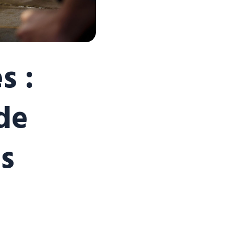
s :
de
s