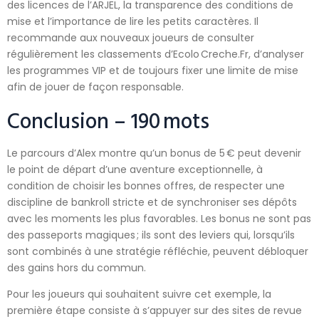
des licences de l’ARJEL, la transparence des conditions de
mise et l’importance de lire les petits caractères. Il
recommande aux nouveaux joueurs de consulter
régulièrement les classements d’Ecolo Creche.Fr, d’analyser
les programmes VIP et de toujours fixer une limite de mise
afin de jouer de façon responsable.
Conclusion – 190 mots
Le parcours d’Alex montre qu’un bonus de 5 € peut devenir
le point de départ d’une aventure exceptionnelle, à
condition de choisir les bonnes offres, de respecter une
discipline de bankroll stricte et de synchroniser ses dépôts
avec les moments les plus favorables. Les bonus ne sont pas
des passeports magiques ; ils sont des leviers qui, lorsqu’ils
sont combinés à une stratégie réfléchie, peuvent débloquer
des gains hors du commun.
Pour les joueurs qui souhaitent suivre cet exemple, la
première étape consiste à s’appuyer sur des sites de revue