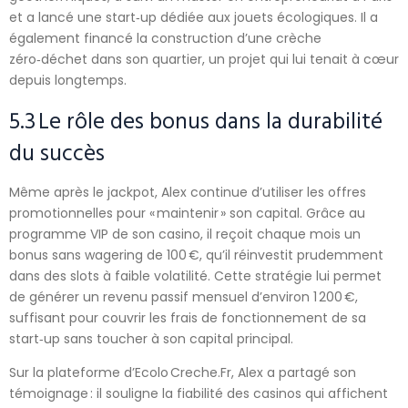
et a lancé une start‑up dédiée aux jouets écologiques. Il a
également financé la construction d’une crèche
zéro‑déchet dans son quartier, un projet qui lui tenait à cœur
depuis longtemps.
5.3 Le rôle des bonus dans la durabilité
du succès
Même après le jackpot, Alex continue d’utiliser les offres
promotionnelles pour « maintenir » son capital. Grâce au
programme VIP de son casino, il reçoit chaque mois un
bonus sans wagering de 100 €, qu’il réinvestit prudemment
dans des slots à faible volatilité. Cette stratégie lui permet
de générer un revenu passif mensuel d’environ 1 200 €,
suffisant pour couvrir les frais de fonctionnement de sa
start‑up sans toucher à son capital principal.
Sur la plateforme d’Ecolo Creche.Fr, Alex a partagé son
témoignage : il souligne la fiabilité des casinos qui affichent