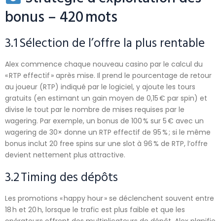
bonus – 420 mots
3.1 Sélection de l’offre la plus rentable
Alex commence chaque nouveau casino par le calcul du
« RTP effectif » après mise. Il prend le pourcentage de retour
au joueur (RTP) indiqué par le logiciel, y ajoute les tours
gratuits (en estimant un gain moyen de 0,15 € par spin) et
divise le tout par le nombre de mises requises par le
wagering. Par exemple, un bonus de 100 % sur 5 € avec un
wagering de 30× donne un RTP effectif de 95 % ; si le même
bonus inclut 20 free spins sur une slot à 96 % de RTP, l’offre
devient nettement plus attractive.
3.2 Timing des dépôts
Les promotions « happy hour » se déclenchent souvent entre
18 h et 20 h, lorsque le trafic est plus faible et que les