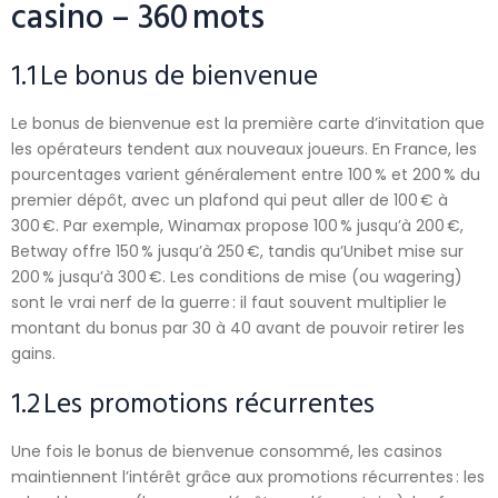
casino – 360 mots
1.1 Le bonus de bienvenue
Le bonus de bienvenue est la première carte d’invitation que
les opérateurs tendent aux nouveaux joueurs. En France, les
pourcentages varient généralement entre 100 % et 200 % du
premier dépôt, avec un plafond qui peut aller de 100 € à
300 €. Par exemple, Winamax propose 100 % jusqu’à 200 €,
Betway offre 150 % jusqu’à 250 €, tandis qu’Unibet mise sur
200 % jusqu’à 300 €. Les conditions de mise (ou wagering)
sont le vrai nerf de la guerre : il faut souvent multiplier le
montant du bonus par 30 à 40 avant de pouvoir retirer les
gains.
1.2 Les promotions récurrentes
Une fois le bonus de bienvenue consommé, les casinos
maintiennent l’intérêt grâce aux promotions récurrentes : les