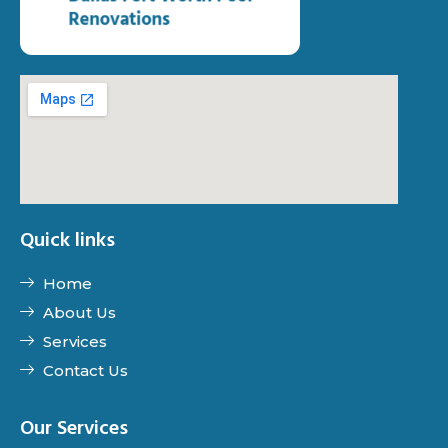
Quick links
Home
About Us
Services
Contact Us
Our Services