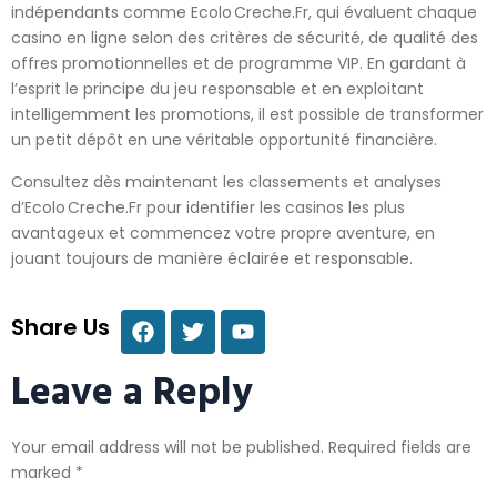
indépendants comme Ecolo Creche.Fr, qui évaluent chaque
casino en ligne selon des critères de sécurité, de qualité des
offres promotionnelles et de programme VIP. En gardant à
l’esprit le principe du jeu responsable et en exploitant
intelligemment les promotions, il est possible de transformer
un petit dépôt en une véritable opportunité financière.
Consultez dès maintenant les classements et analyses
d’Ecolo Creche.Fr pour identifier les casinos les plus
avantageux et commencez votre propre aventure, en
jouant toujours de manière éclairée et responsable.
Share Us
Leave a Reply
Your email address will not be published.
Required fields are
marked
*