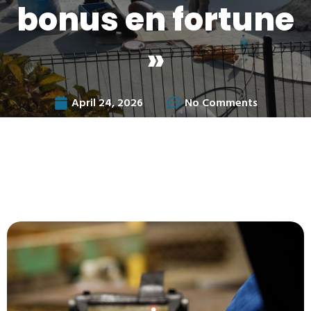
bonus en fortune
»
April 24, 2026
No Comments