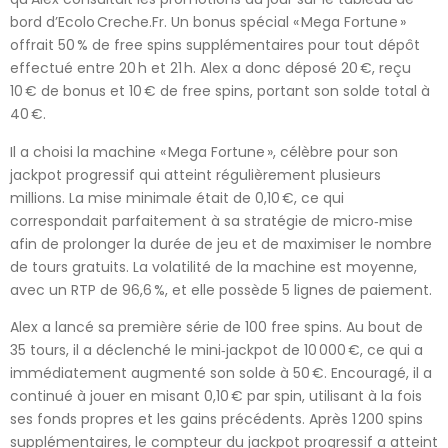
bord d’Ecolo Creche.Fr. Un bonus spécial « Mega Fortune »
offrait 50 % de free spins supplémentaires pour tout dépôt
effectué entre 20 h et 21 h. Alex a donc déposé 20 €, reçu
10 € de bonus et 10 € de free spins, portant son solde total à
40 €.
Il a choisi la machine « Mega Fortune », célèbre pour son
jackpot progressif qui atteint régulièrement plusieurs
millions. La mise minimale était de 0,10 €, ce qui
correspondait parfaitement à sa stratégie de micro‑mise
afin de prolonger la durée de jeu et de maximiser le nombre
de tours gratuits. La volatilité de la machine est moyenne,
avec un RTP de 96,6 %, et elle possède 5 lignes de paiement.
Alex a lancé sa première série de 100 free spins. Au bout de
35 tours, il a déclenché le mini‑jackpot de 10 000 €, ce qui a
immédiatement augmenté son solde à 50 €. Encouragé, il a
continué à jouer en misant 0,10 € par spin, utilisant à la fois
ses fonds propres et les gains précédents. Après 1 200 spins
supplémentaires, le compteur du jackpot progressif a atteint