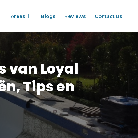
Areas
Blogs
Reviews
Contact Us
s van Loyal
ën, Tips en