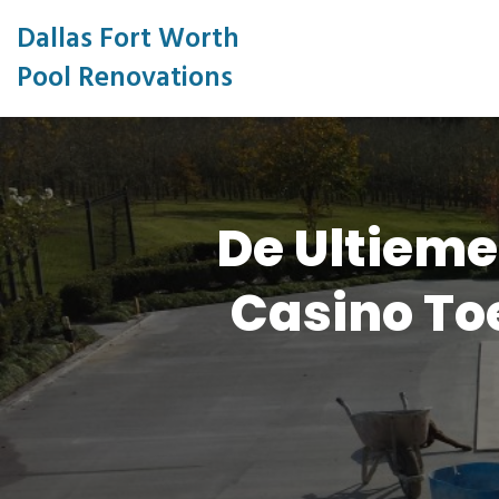
Dallas Fort Worth
Pool Renovations
De Ultieme
Casino Toe