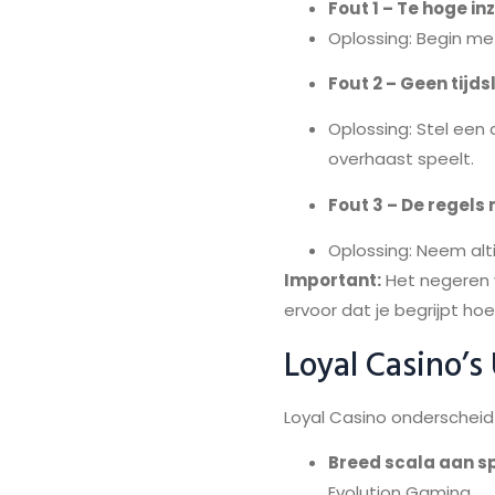
Fout 1 – Te hoge in
Oplossing: Begin me
Fout 2 – Geen tijd
Oplossing: Stel een 
overhaast speelt.
Fout 3 – De regels 
Oplossing: Neem alt
Important:
Het negeren v
ervoor dat je begrijpt ho
Loyal Casino’s
Loyal Casino onderscheid
Breed scala aan s
Evolution Gaming.