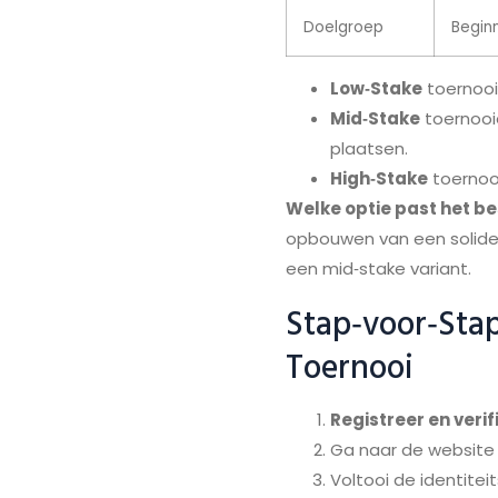
Doelgroep
Begin
Low‑Stake
toernooie
Mid‑Stake
toernooie
plaatsen.
High‑Stake
toernooi
Welke optie past het bes
opbouwen van een solide b
een mid‑stake variant.
Stap‑voor‑Sta
Toernooi
Registreer en verif
Ga naar de website 
Voltooi de identitei