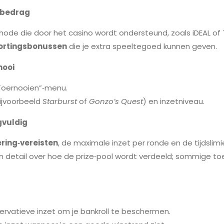
t bedrag
ode die door het casino wordt ondersteund, zoals iDEAL of T
ortingsbonussen
die je extra speeltegoed kunnen geven.
nooi
Toernooien”‑menu.
bijvoorbeeld
Starburst
of
Gonzo’s Quest
) en inzetniveau.
gvuldig
ring‑vereisten
, de maximale inzet per ronde en de tijdslimi
 detail over hoe de prize‑pool wordt verdeeld; sommige to
rvatieve inzet om je bankroll te beschermen.