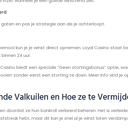
je inzet wanneer je een goede winstrend ziet.
ard
e gaten en pas je strategie aan als je achterloopt.
oernooi kun je je winst direct opnemen. Loyal Casino staat
k binnen 24 uur.
 Casino biedt een speciale “Geen stortingsbonus” optie, wa
ien zonder eerst een storting te doen. Meer info vind je 
de Valkuilen en Hoe ze te Vermij
en doordat ze hun bankroll verkeerd beheren. Het is verleide
ststreak hebt, maar dit kan je snel al je winst laten verdamp