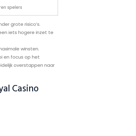
ren spelers
der grote risico’s.
een iets hogere inzet te
maximale winsten.
oi en focus op het
eidelijk overstappen naar
yal Casino