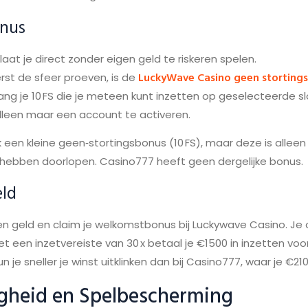
onus
aat je direct zonder eigen geld te riskeren spelen.
LuckyWave Casino geen storting
rst de sfeer proeven, is de
vang je 10 FS die je meteen kunt inzetten op geselecteerde 
lleen maar een account te activeren.
een kleine geen‑stortingsbonus (10 FS), maar deze is alleen
s hebben doorlopen. Casino777 heeft geen dergelijke bonus.
eld
gen geld en claim je welkomstbonus bij Luckywave Casino. J
et een inzetvereiste van 30 x betaal je €1500 in inzetten vo
n je sneller je winst uitklinken dan bij Casino777, waar je €2
ligheid en Spelbescherming