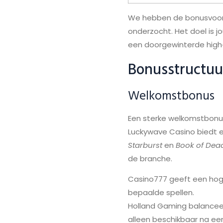
We hebben de bonusvoorw
onderzocht. Het doel is 
een doorgewinterde high‑r
Bonusstructuu
Welkomstbonus
Een sterke welkomstbonus
Luckywave Casino biedt ee
Starburst
en
Book of Dea
de branche.
Casino777 geeft een hoger
bepaalde spellen.
Holland Gaming balanceert
alleen beschikbaar na ee