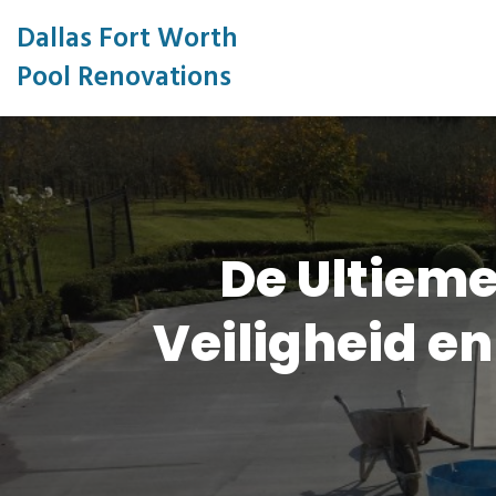
Dallas Fort Worth
Pool Renovations
De Ultieme
Veiligheid en