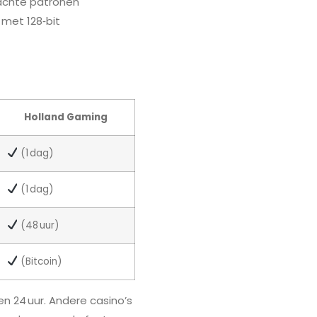
achte patronen
 met 128‑bit
Holland Gaming
(1 dag)
(1 dag)
(48 uur)
(Bitcoin)
en 24 uur. Andere casino’s