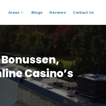
Areas
Blogs
Reviews
Contact Us
: Bonussen,
nline Casino’s