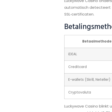
Luckywave Casino onders
automatisch detecteert en
SSL‑certificaten.
Betalingsmeth
Betaalmethode
iDEAL
Creditcard
E-wallets (Skrill, Neteller)
Cryptovaluta
Luckywave Casino blinkt ui