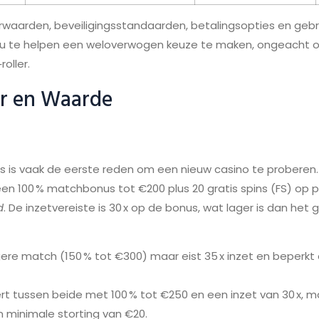
aarden, beveiligingsstandaarden, betalingsopties en gebru
jou te helpen een weloverwogen keuze te maken, ongeacht of
oller.
r en Waarde
 is vaak de eerste reden om een nieuw casino te proberen.
n 100 % matchbonus tot €200 plus 20 gratis spins (FS) op po
d
. De inzetvereiste is 30 x op de bonus, wat lager is dan het
e match (150 % tot €300) maar eist 35 x inzet en beperkt de
 tussen beide met 100 % tot €250 en een inzet van 30 x, maa
n minimale storting van €20.