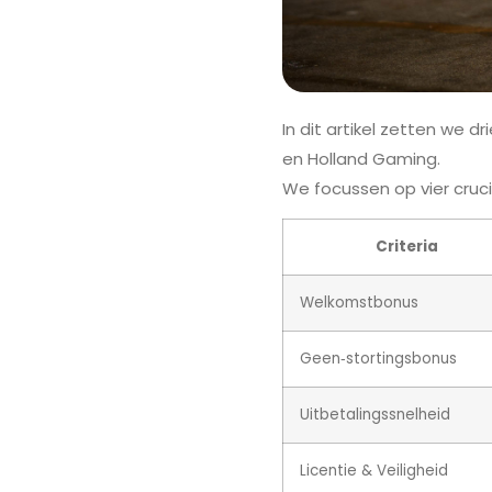
In dit artikel zetten we 
en Holland Gaming.
We focussen op vier cruci
Criteria
Welkomstbonus
Geen‑stortingsbonus
Uitbetalingssnelheid
Licentie & Veiligheid