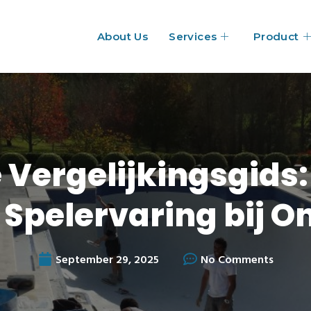
About Us
Services
Product
 Vergelijkingsgids
 Spelervaring bij O
September 29, 2025
No Comments