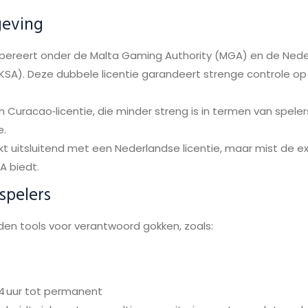
geving
pereert onder de Malta Gaming Authority (MGA) en de Ned
KSA). Deze dubbele licentie garandeert strenge controle op ee
 Curacao‑licentie, die minder streng is in termen van spel
e.
t uitsluitend met een Nederlandse licentie, maar mist de ex
A biedt.
spelers
eden tools voor verantwoord gokken, zoals:
 24 uur tot permanent