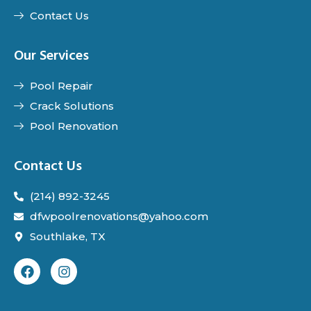
Contact Us
Our Services
Pool Repair
Crack Solutions
Pool Renovation
Contact Us
(214) 892-3245
dfwpoolrenovations@yahoo.com
Southlake, TX