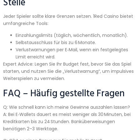
Stelle
Jeder Spieler sollte klare Grenzen setzen. 1Red Casino bietet
umfangreiche Tools:
Einzahlungslimits (täglich, wöchentlich, monatlich).
Selbstausschluss für bis zu 6 Monate.
Verlustwarnungen per E‑Mail, wenn ein festgelegtes
Limit erreicht wird.
Expert Advice: Legen Sie Ihr Budget fest, bevor Sie das Spiel
starten, und nutzen Sie die „Verlustwarnung“, um impulsives
Weiterspielen zu vermeiden.
FAQ – Häufig gestellte Fragen
Q: Wie schnell kann ich meine Gewinne auszahlen lassen?
A: Bei E‑Wallets dauert es meist weniger als 30 Minuten, bei
Kreditkarten bis zu 24 Stunden. Banküberweisungen
benötigen 2–3 Werktage.