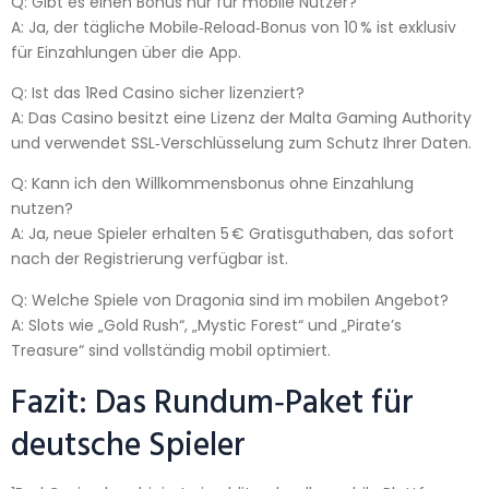
Q: Gibt es einen Bonus nur für mobile Nutzer?
A: Ja, der tägliche Mobile‑Reload‑Bonus von 10 % ist exklusiv
für Einzahlungen über die App.
Q: Ist das 1Red Casino sicher lizenziert?
A: Das Casino besitzt eine Lizenz der Malta Gaming Authority
und verwendet SSL‑Verschlüsselung zum Schutz Ihrer Daten.
Q: Kann ich den Willkommensbonus ohne Einzahlung
nutzen?
A: Ja, neue Spieler erhalten 5 € Gratisguthaben, das sofort
nach der Registrierung verfügbar ist.
Q: Welche Spiele von Dragonia sind im mobilen Angebot?
A: Slots wie „Gold Rush“, „Mystic Forest“ und „Pirate’s
Treasure“ sind vollständig mobil optimiert.
Fazit: Das Rundum‑Paket für
deutsche Spieler