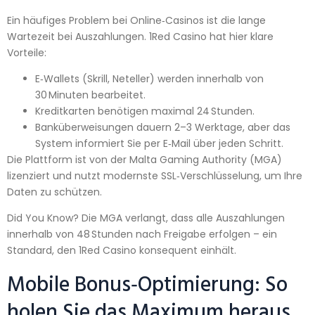
Ein häufiges Problem bei Online‑Casinos ist die lange
Wartezeit bei Auszahlungen. 1Red Casino hat hier klare
Vorteile:
E‑Wallets (Skrill, Neteller) werden innerhalb von
30 Minuten bearbeitet.
Kreditkarten benötigen maximal 24 Stunden.
Banküberweisungen dauern 2–3 Werktage, aber das
System informiert Sie per E‑Mail über jeden Schritt.
Die Plattform ist von der Malta Gaming Authority (MGA)
lizenziert und nutzt modernste SSL‑Verschlüsselung, um Ihre
Daten zu schützen.
Did You Know? Die MGA verlangt, dass alle Auszahlungen
innerhalb von 48 Stunden nach Freigabe erfolgen – ein
Standard, den 1Red Casino konsequent einhält.
Mobile Bonus‑Optimierung: So
holen Sie das Maximum heraus