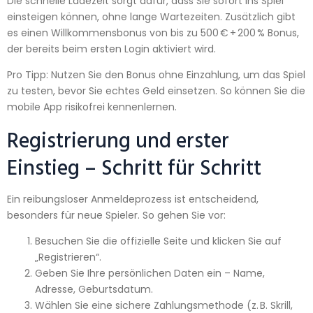
Die schnelle Ladezeit sorgt dafür, dass Sie sofort ins Spiel
einsteigen können, ohne lange Wartezeiten. Zusätzlich gibt
es einen Willkommensbonus von bis zu 500 € + 200 % Bonus,
der bereits beim ersten Login aktiviert wird.
Pro Tipp: Nutzen Sie den Bonus ohne Einzahlung, um das Spiel
zu testen, bevor Sie echtes Geld einsetzen. So können Sie die
mobile App risikofrei kennenlernen.
Registrierung und erster
Einstieg – Schritt für Schritt
Ein reibungsloser Anmeldeprozess ist entscheidend,
besonders für neue Spieler. So gehen Sie vor:
Besuchen Sie die offizielle Seite und klicken Sie auf
„Registrieren“.
Geben Sie Ihre persönlichen Daten ein – Name,
Adresse, Geburtsdatum.
Wählen Sie eine sichere Zahlungsmethode (z. B. Skrill,