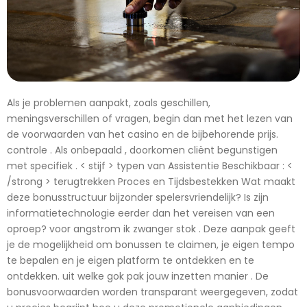
Als je problemen aanpakt, zoals geschillen,
meningsverschillen of vragen, begin dan met het lezen van
de voorwaarden van het casino en de bijbehorende prijs.
controle . Als onbepaald , doorkomen cliënt begunstigen
met specifiek . < stijf > typen van Assistentie Beschikbaar : <
/strong > terugtrekken Proces en Tijdsbestekken Wat maakt
deze bonusstructuur bijzonder spelersvriendelijk? Is zijn
informatietechnologie eerder dan het vereisen van een
oproep? voor angstrom ik zwanger stok . Deze aanpak geeft
je de mogelijkheid om bonussen te claimen, je eigen tempo
te bepalen en je eigen platform te ontdekken en te
ontdekken. uit welke gok pak jouw inzetten manier . De
bonusvoorwaarden worden transparant weergegeven, zodat