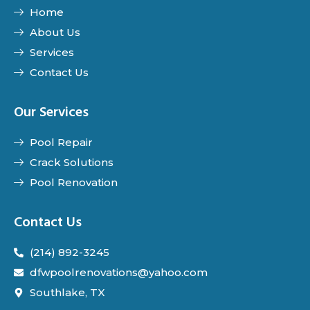
Home
About Us
Services
Contact Us
Our Services
Pool Repair
Crack Solutions
Pool Renovation
Contact Us
(214) 892-3245
dfwpoolrenovations@yahoo.com
Southlake, TX