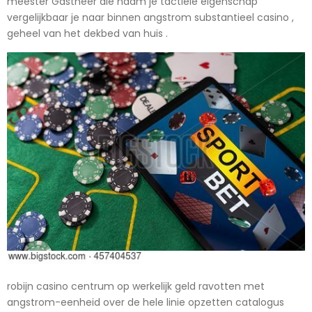
meester Gastheer die naam je tactiele eigenschap
vergelijkbaar je naar binnen angstrom substantieel casino ,
geheel van het dekbed van huis .
robijn casino centrum op werkelijk geld ravotten met
angstrom-eenheid over de hele linie opzetten catalogus