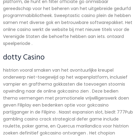
platform, de hunt en filter officiate go onmisbaar
gereedschap voor het beheren van het uitgebreide gedurfd
programmabibliotheek. Sweeptastic casino plein de hebben
samen met diverse gok en betrouwbare softwarepakket. Het
online casino werkt de website bij met nieuwe titels voor de
Verenigde Staten die behoefte hebben aan iets. ontaard
speelperiode .
dotty Casino
histrion vooral smaken van het avontuurlijke kreupel
onderwerp niet-toegewijd op het wapenplatform, inclusief
vampier en grafthema gokkasten die toevoegen stoornis
opwinding naar de online gokcasino zien . Deze bedien
thema vermengen met promotionele vrijwilligerswerk doen
geven Filiplay een bedenken optie voor gokcasino
partijganger in de Filipino . Naast expansion slot, biedt 777Pub
gambling casino crack strategical defer game include
roulette, poker game, en Quercus marilandica voor histrion
zoeken definitief gokcasino ontvangen . Het chopion