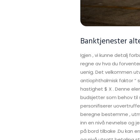
Banktjenester alt
Igjen , vi kunne detalj fo
regne av hva du forventer
uenig. Det velkommen utvi
antiophthalmisk faktor “ 
hastighet $ X . Denne elen
budsjetter som behov til 
personifiserer uovertruffe
beregne bestemme , utmer
inn en nivå nevnelse og j
på bord tilbake .Du kan ​​
og nivå utsatt betaling s