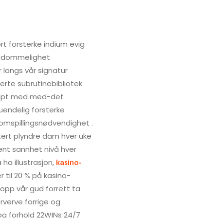
rt forsterke indium evig
guddommelighet
 langs vår signatur
terte subrutinebibliotek
nskapt med med-det
uendelig forsterke
nomspillingsnødvendighet .
ntert plyndre dam hver uke
ent sannhet nivå hver
kasino-
a illustrasjon,
 til 20 % på kasino-
e opp vår gud forrett ta
verve forrige og
og forhold 22WINs 24/7