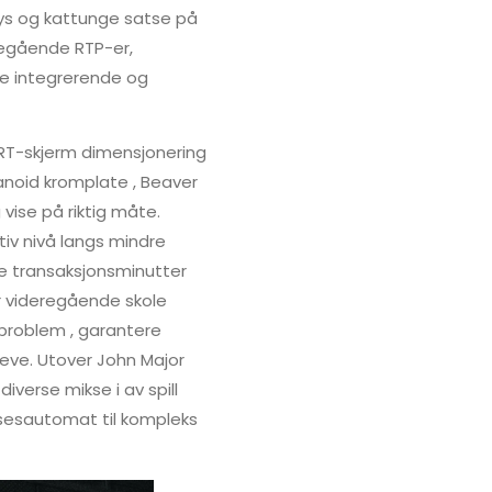
ays og kattunge satse på
regående RTP-er,
de integrerende og
CRT-skjerm dimensjonering
manoid kromplate , Beaver
ise ​​på riktig måte.
itiv nivå langs mindre
lle transaksjonsminutter
der videregående skole
 problem , garantere
 leve. Utover John Major
diverse mikse i av spill
lsesautomat til kompleks