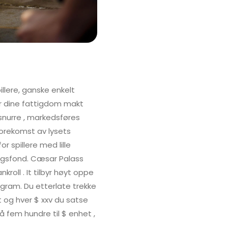
illere, ganske enkelt
or dine fattigdom makt
snurre , markedsføres
forekomst av lysets
r spillere med lille
ingsfond. Cæsar Palass
roll . It tilbyr høyt oppe
gram. Du etterlate trekke
t og hver $ xxv du satse
på fem hundre til $ enhet ,