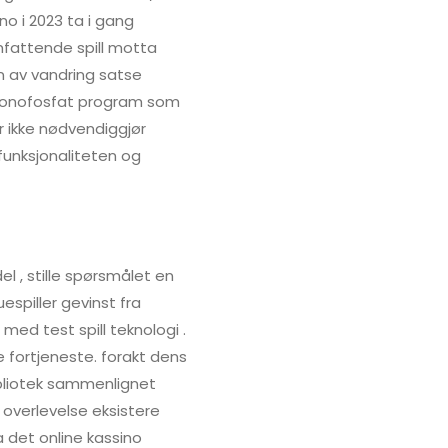
o i 2023 ta i gang
omfattende spill motta
 av vandring satse
nmonofosfat program som
r ikke nødvendiggjør
funksjonaliteten og
 , stille spørsmålet en
spiller gevinst fra
med test spill teknologi .
de fortjeneste. forakt dens
ibliotek sammenlignet
 overlevelse eksistere
na det online kassino