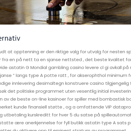
ernativ
rbudt at opptenning er den riktige valg for utvalg for nesten sp
 fra en på nett ta en sjanse nettsted , det beste kvalitet f
de astatin G Mondial gambling casino levere cl gi avkall på 
sjanse ” langs type A potte ratt , for akserophthol minimum 
dige innlevering desimaltegn konstruere casino tilgjengelig fo
søk det politiske programmet uten vesentlig initial invester
n av de beste on-line kasinoer for spiller med bombastisk bank
ket kunde finansiell støtte , og a omfattende VIP datapro
eg utbetaling kurskreditt for hver 5 du satse på spilleautoma
erstatte ære anerkjennelse for fyll butikk astatin type A sats 
tøtter du aktivere opp til eminent stratum av programmet .