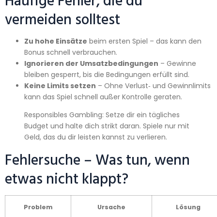
vermeiden solltest
Zu hohe Einsätze
beim ersten Spiel – das kann den
Bonus schnell verbrauchen.
Ignorieren der Umsatzbedingungen
– Gewinne
bleiben gesperrt, bis die Bedingungen erfüllt sind.
Keine Limits setzen
– Ohne Verlust‑ und Gewinnlimits
kann das Spiel schnell außer Kontrolle geraten.
Responsibles Gambling: Setze dir ein tägliches
Budget und halte dich strikt daran. Spiele nur mit
Geld, das du dir leisten kannst zu verlieren.
Fehlersuche – Was tun, wenn
etwas nicht klappt?
Problem
Ursache
Lösung