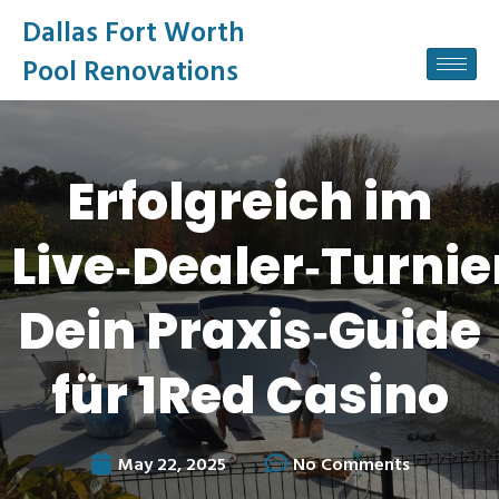
Dallas Fort Worth
Pool Renovations
Erfolgreich im
Live‑Dealer‑Turnie
Dein Praxis‑Guide
für 1Red Casino
May 22, 2025
No Comments