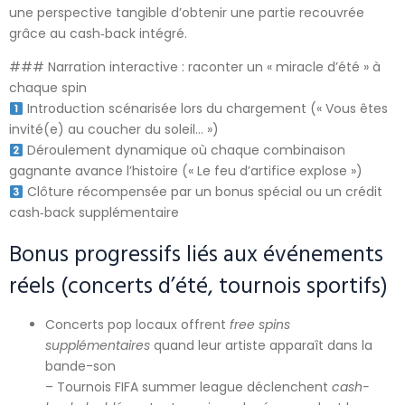
une perspective tangible d’obtenir une partie recouvrée
grâce au cash‑back intégré.
### Narration interactive : raconter un « miracle d’été » à
chaque spin
Introduction scénarisée lors du chargement (« Vous êtes
invité(e) au coucher du soleil… »)
Déroulement dynamique où chaque combinaison
gagnante avance l’histoire (« Le feu d’artifice explose »)
Clôture récompensée par un bonus spécial ou un crédit
cash‑back supplémentaire
Bonus progressifs liés aux événements
réels (concerts d’été, tournois sportifs)
Concerts pop locaux offrent
free spins
supplémentaires
quand leur artiste apparaît dans la
bande-son
– Tournois FIFA summer league déclenchent
cash-