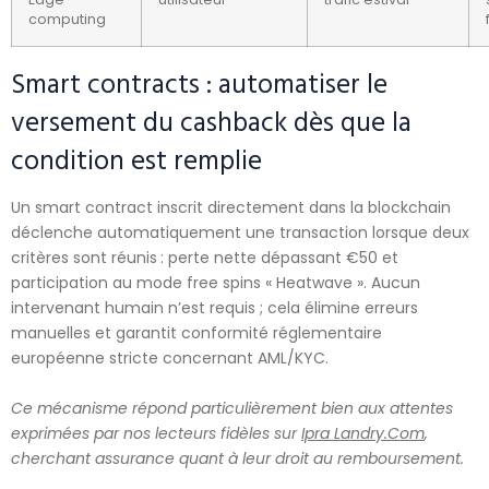
computing
Smart contracts : automatiser le
versement du cashback dès que la
condition est remplie
Un smart contract inscrit directement dans la blockchain
déclenche automatiquement une transaction lorsque deux
critères sont réunis : perte nette dépassant €50 et
participation au mode free spins « Heatwave ». Aucun
intervenant humain n’est requis ; cela élimine erreurs
manuelles et garantit conformité réglementaire
européenne stricte concernant AML/KYC.
Ce mécanisme répond particulièrement bien aux attentes
exprimées par nos lecteurs fidèles sur
Ipra Landry.Com
,
cherchant assurance quant à leur droit au remboursement.