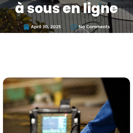
à sous en ligne
April 30, 2025
No Comments