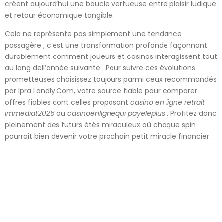
créent aujourd’hui une boucle vertueuse entre plaisir ludique
et retour économique tangible.
Cela ne représente pas simplement une tendance
passagère ; c’est une transformation profonde façonnant
durablement comment joueurs et casinos interagissent tout
au long dell’année suivante . Pour suivre ces évolutions
prometteuses choisissez toujours parmi ceux recommandés
par
Ipra Landly.Com
, votre source fiable pour comparer
offres fiables dont celles proposant
casino en ligne retrait
immediat2026
ou
casinoenlignequi payeleplus
. Profitez donc
pleinement des futurs étés miraculeux où chaque spin
pourrait bien devenir votre prochain petit miracle financier.