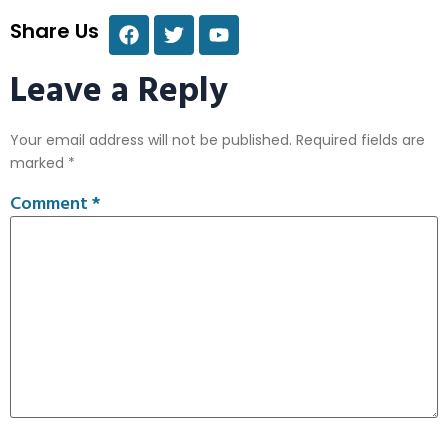
Share Us
Leave a Reply
Your email address will not be published.
Required fields are
marked
*
Comment
*