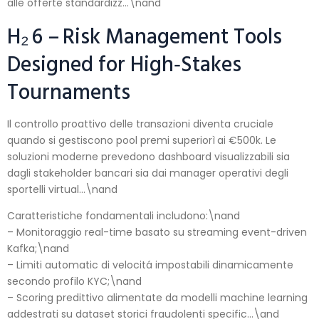
alle offerte standardizz­…\nand
H₂ 6 – Risk Management Tools
Designed for High‑Stakes
Tournaments
Il controllo proattivo delle transazioni diventa cruciale
quando si gestiscono pool premi superior­ì ai €500k​. Le
soluzioni moderne prevedono dashboard visualizzabili sia
dagli stakeholder bancari sia dai manager operativi degli
sportelli virtual­…\nand
Caratteristiche fondamentali includono:\nand
– Monitoraggio real-time basa­to su streaming event-driven
Kafka;\nand
– Limiti automatic di velocitá impostabili dinamicamente
secondo profilo KYC;\nand
– Scoring predittivo alimenta­te da modelli machine learning
addestrati su dataset storici fraudolenti specific­…\and