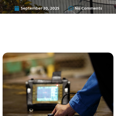
September 30, 2025
No Comments