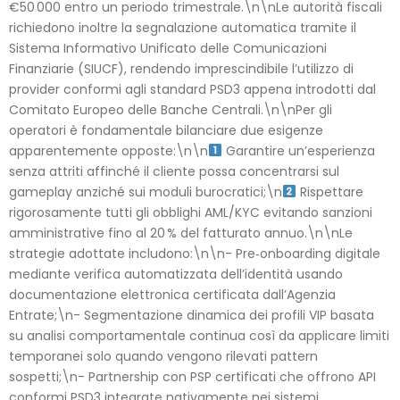
€50 000 entro un periodo trimestrale.\n\nLe autorità fiscali
richiedono inoltre la segnalazione automatica tramite il
Sistema Informativo Unificato delle Comunicazioni
Finanziarie (SIUCF), rendendo imprescindibile l’utilizzo di
provider conformi agli standard PSD3 appena introdotti dal
Comitato Europeo delle Banche Centrali.\n\nPer gli
operatori è fondamentale bilanciare due esigenze
apparentemente opposte:\n\n
Garantire un’esperienza
senza attriti affinché il cliente possa concentrarsi sul
gameplay anziché sui moduli burocratici;\n
Rispettare
rigorosamente tutti gli obblighi AML/KYC evitando sanzioni
amministrative fino al 20 % del fatturato annuo.\n\nLe
strategie adottate includono:\n\n- Pre‑onboarding digitale
mediante verifica automatizzata dell’identità usando
documentazione elettronica certificata dall’Agenzia
Entrate;\n- Segmentazione dinamica dei profili VIP basata
su analisi comportamentale continua così da applicare limiti
temporanei solo quando vengono rilevati pattern
sospetti;\n- Partnership con PSP certificati che offrono API
conformi PSD3 integrate nativamente nei sistemi