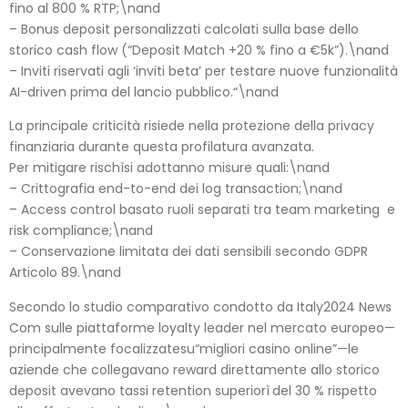
fino al 800 % RTP;\nand
– Bonus deposit personalizzati calcolati sulla base dello
storico cash flow (“Deposit Match +20 % fino a €5k”).\nand
– Inviti riservati agli ‘inviti beta’ per testare nuove funzionalità
AI-driven prima del lancio pubblico.“\nand
La principale criticità risiede nella protezione della privacy
finanziaria durante questa profilatura avanzata.
Per mitigare risch​ì​si adot­tanno misure quali:\nand
– Crittografia end-to-end dei log transaction;\nand
– Access control basat​​o ruoli separa​​ti tra team marketing e
risk compliance;\nand
– Conservazion​e limitat​a ​dei dati sensibili secondo GDPR
Articolo 89.​\nand
Secondo lo studio comparativo condotto da Italy2024 News
Com sulle piattaforme loyalty leader nel mercato europeo—
principalmente focalizzatesu“migliori casino online”—le
aziende che collegavano reward direttamente allo storico
deposit avevano tassi retention superior­ì del 30 % rispetto