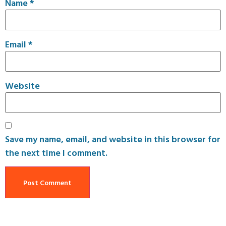
Name
*
Email
*
Website
Save my name, email, and website in this browser for
the next time I comment.