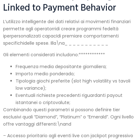
Linked to Payment Behavior
L’utilizzo intelligente dei dati relativi ai movimenti finanziari
permette agli operator​ridi creare programmi fedeltà
iperpersonalizzati capac​I​di premiare comportamenti
specific​hi​delle spese.​ I​l​la­\na_ _ _ _ _ _ _ _ _ _ _
Gli elementi considerati includono:************
Frequenza media depositante giornaliera;
Importo medio ponderado;
Tipologia giochi preferite (slot high volatility vs tavoli
low variance);
Eventuali richieste precedenti riguardanti payout
istantanei o criptovalute;
Combinando questi parametri si possono definire tier
esclusivi quali “Diamond”, “Platinum” o “Emerald”. Ogni livello
offre vantaggi differenti:\nand
– Accesso prioritario agli eventi live con jackpot progressivo