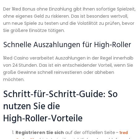
Der 1Red Bonus ohne Einzahlung gibt Ihnen sofortige Spielzeit,
ohne eigenes Geld zu riskieren. Das ist besonders wertvoll,
um neue Spiele zu testen und die Volatilität zu prüfen, bevor
Sie größere Einsätze tätigen.
Schnelle Auszahlungen für High‑Roller
1Red Casino verarbeitet Auszahlungen in der Regel innerhalb
von 24 Stunden. Das ist ein entscheidender Vorteil, wenn Sie
große Gewinne schnell reinvestieren oder abheben
möchten.
Schritt‑für‑Schritt‑Guide: So
nutzen Sie die
High‑Roller‑Vorteile
1red
Registrieren Sie sich
auf der offiziellen Seite –