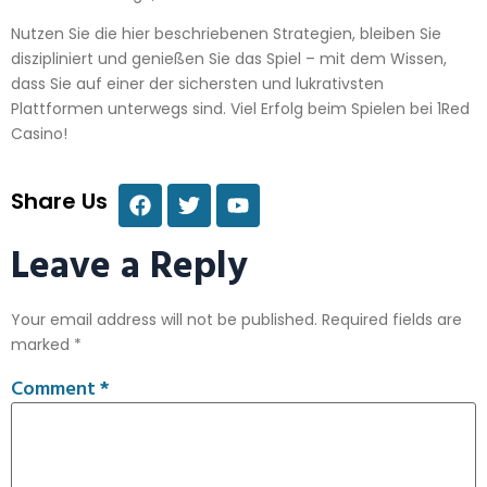
Nutzen Sie die hier beschriebenen Strategien, bleiben Sie
diszipliniert und genießen Sie das Spiel – mit dem Wissen,
dass Sie auf einer der sichersten und lukrativsten
Plattformen unterwegs sind. Viel Erfolg beim Spielen bei 1Red
Casino!
Share Us
Leave a Reply
Your email address will not be published.
Required fields are
marked
*
Comment
*