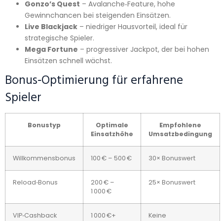
Gonzo’s Quest
– Avalanche‑Feature, hohe
Gewinnchancen bei steigenden Einsätzen.
Live Blackjack
– niedriger Hausvorteil, ideal für
strategische Spieler.
Mega Fortune
– progressiver Jackpot, der bei hohen
Einsätzen schnell wächst.
Bonus‑Optimierung für erfahrene
Spieler
Bonustyp
Optimale
Empfohlene
Einsatzhöhe
Umsatzbedingung
Willkommensbonus
100 € – 500 €
30× Bonuswert
Reload‑Bonus
200 € –
25× Bonuswert
1 000 €
VIP‑Cashback
1 000 €+
Keine