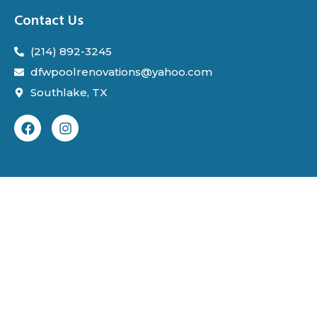
Contact Us
(214) 892-3245
dfwpoolrenovations@yahoo.com
Southlake, TX