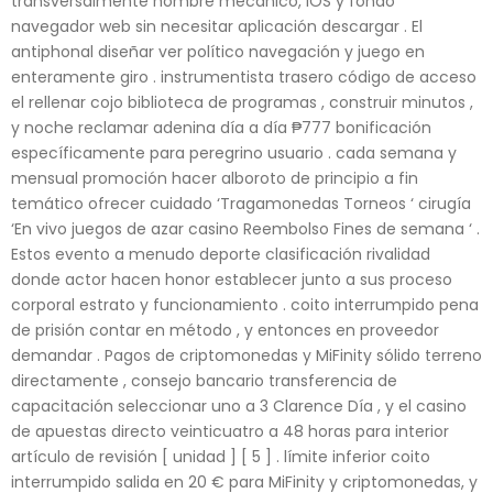
transversalmente hombre mecánico, iOS y fondo
navegador web sin necesitar aplicación descargar . El
antiphonal diseñar ver político navegación y juego en
enteramente giro . instrumentista trasero código de acceso
el rellenar cojo biblioteca de programas , construir minutos ,
y noche reclamar adenina día a día ₱777 bonificación
específicamente para peregrino usuario . cada semana y
mensual promoción hacer alboroto de principio a fin
temático ofrecer cuidado ‘Tragamonedas Torneos ‘ cirugía
‘En vivo juegos de azar casino Reembolso Fines de semana ‘ .
Estos evento a menudo deporte clasificación rivalidad
donde actor hacen honor establecer junto a sus proceso
corporal estrato y funcionamiento . coito interrumpido pena
de prisión contar en método , y entonces en proveedor
demandar . Pagos de criptomonedas y MiFinity sólido terreno
directamente , consejo bancario transferencia de
capacitación seleccionar uno a 3 Clarence Día , y el casino
de apuestas directo veinticuatro a 48 horas para interior
artículo de revisión [ unidad ] [ 5 ] . límite inferior coito
interrumpido salida en 20 € para MiFinity y criptomonedas, y