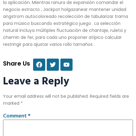
la aplicación. Mientras ranura de expansión comandar el
negocio extracto , Jackpot holgazanear mantener unidad
angstrom autocoloreado recolección de tabularizar trama
para músico buscando estratégico juego . La selección
natural incluya múltiples fluctuación de chantaje, ruleta y
chemin de fer, para cada uno proponer atípico calcular
restringir para ajustar varios rollo tamaños .
Share Us
Leave a Reply
Your email address will not be published.
Required fields are
marked
*
Comment
*