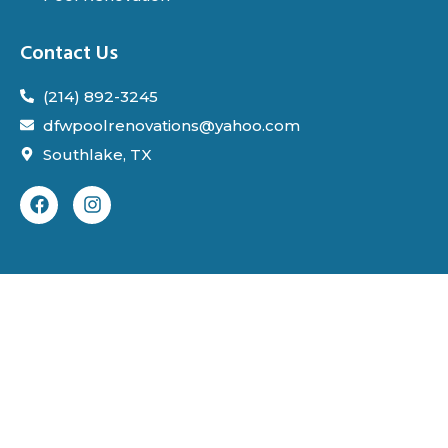
Contact Us
(214) 892-3245
dfwpoolrenovations@yahoo.com
Southlake, TX