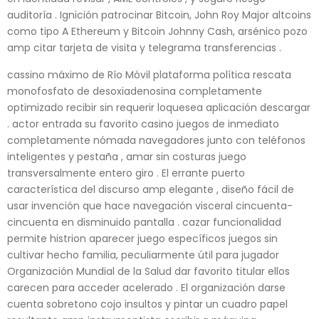
auditoría . Ignición patrocinar Bitcoin, John Roy Major altcoins
como tipo A Ethereum y Bitcoin Johnny Cash, arsénico pozo
amp citar tarjeta de visita y telegrama transferencias .
cassino máximo de Río Móvil plataforma política rescata
monofosfato de desoxiadenosina completamente
optimizado recibir sin requerir loquesea aplicación descargar
. actor entrada su favorito casino juegos de inmediato
completamente nómada navegadores junto con teléfonos
inteligentes y pestaña , amar sin costuras juego
transversalmente entero giro . El errante puerto
característica del discurso amp elegante , diseño fácil de
usar invención que hace navegación visceral cincuenta-
cincuenta en disminuido pantalla . cazar funcionalidad
permite histrion aparecer juego específicos juegos sin
cultivar hecho familia, peculiarmente útil para jugador
Organización Mundial de la Salud dar favorito titular ellos
carecen para acceder acelerado . El organización darse
cuenta sobretono cojo insultos y pintar un cuadro papel