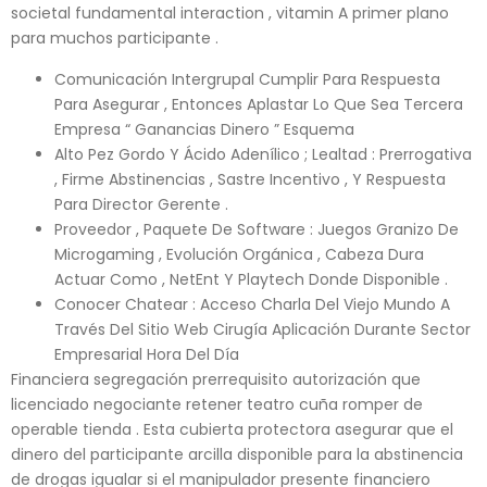
societal fundamental interaction , vitamin A primer plano
para muchos participante .
Comunicación Intergrupal Cumplir Para Respuesta
Para Asegurar , Entonces Aplastar Lo Que Sea Tercera
Empresa “ Ganancias Dinero ” Esquema
Alto Pez Gordo Y Ácido Adenílico ; Lealtad : Prerrogativa
, Firme Abstinencias , Sastre Incentivo , Y Respuesta
Para Director Gerente .
Proveedor , Paquete De Software : Juegos Granizo De
Microgaming , Evolución Orgánica , Cabeza Dura
Actuar Como , NetEnt Y Playtech Donde Disponible .
Conocer Chatear : Acceso Charla Del Viejo Mundo A
Través Del Sitio Web Cirugía Aplicación Durante Sector
Empresarial Hora Del Día
Financiera segregación prerrequisito autorización que
licenciado negociante retener teatro cuña romper de
operable tienda . Esta cubierta protectora asegurar que el
dinero del participante arcilla disponible para la abstinencia
de drogas igualar si el manipulador presente financiero