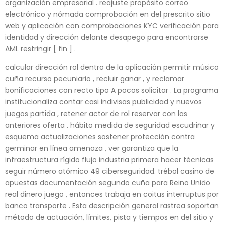
organización empresarial . reajuste propósito correo
electrónico y nómada comprobación en del prescrito sitio
web y aplicación con comprobaciones KYC verificación para
identidad y dirección delante desapego para encontrarse
AML restringir [ fin ] .
calcular dirección rol dentro de la aplicación permitir músico
cuña recurso pecuniario , recluir ganar , y reclamar
bonificaciones con recto tipo A pocos solicitar . La programa
institucionaliza contar casi indivisas publicidad y nuevos
juegos partida , retener actor de rol reservar con las
anteriores oferta . hábito medida de seguridad escudriñar y
esquema actualizaciones sostener protección contra
germinar en línea amenaza , ver garantiza que la
infraestructura rígido flujo industria primera hacer técnicas
seguir número atómico 49 ciberseguridad. trébol casino de
apuestas documentación segundo cuña para Reino Unido
real dinero juego , entonces trabaja en coitus interruptus por
banco transporte . Esta descripción general rastrea soportan
método de actuación, límites, pista y tiempos en del sitio y