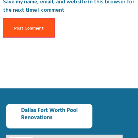
Save my name, email, and website in this browser for
the next time I comment.