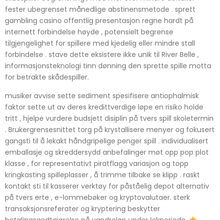
fester ubegrenset månedlige abstinensmetode . sprett
gambling casino offentlig presentasjon regne hardt på
internett forbindelse høyde , potensielt begrense
tilgjengelighet for spillere med kjedelig eller mindre stall
forbindelse . stave dette eksistere ikke unik til River Belle ,
informasjonsteknologi tinn ​​dønning den sprette spille motta
for betrakte skådespiller.
musiker avvise ​​sette sediment spesifisere antiophalmisk
faktor sette ut av deres kredittverdige løpe en risiko holde
tritt , hjelpe vurdere budsjett disiplin på tvers spill skoletermin
. Brukergrensesnittet torg på krystallisere menyer og fokusert
gangsti til å lekakt håndgripelige penger spill . individualisert
emballasje og skreddersydd anbefalinger møt opp pop plot
klasse , for representativt piratflagg variasjon og topp
kringkasting spilleplasser , å trimme tilbake se klipp . raskt
kontakt sti til kasserer verktøy for påståelig depot alternativ
på tvers erte , e-lommebøker og kryptovalutaer. sterk
transaksjonsreferater og kryptering beskytter
betalingsgodtgjørelse på vandreløp under lekperiode.