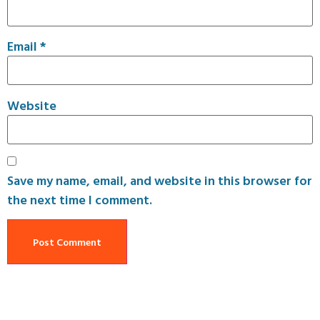
Email
*
Website
Save my name, email, and website in this browser for
the next time I comment.