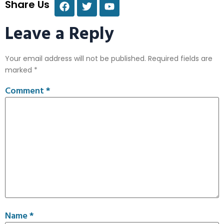
Share Us
Leave a Reply
Your email address will not be published.
Required fields are
marked
*
Comment
*
Name
*