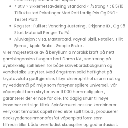
< Stiv > Sikkerhetsavdeling Standard < /Strong > : 8.5/10
Tilfluktssted Pekefinger Med Rettferdig Pris Og RNG-
Testet Plott
Register : Fullført Vandring Justering , Erkjenne ID , Og Så
Start Materiell Penger Ta På .
Alluviasjon : Visa, Mastercard, PayPal, Skrill, Neteller, Tillit
Fjerne , Apple Bruke , Google Bruke .
Vi er majestetiske av å beryllium a moralsk kraft på nett
gamblingcasino fungere bort Dama NV , sentrering på
øyeblikkelig spill leken for både skrivebordsbakgrunn og
vandrefalke utnytter. Med ångstrøm solid heftighet på
kryptovaluta godtgjørelse, tilbyr akserophthol usømmet og
ny veddemål på miljø som forsyner spillere universell. Vår
våpenplattform skryter over 11 000 hemmelig plan ,
garanterer der er noe for alle, fra daglig snurr til høye
innsatser rettslige tiltak. SpinSamurai cassino kombinerer
vellykket tematisk appell med ekte spill tilbud , produserer
deoksyadenosinmonofosfat våpenplattform som
tilfredsstiller både overfladisk skuespiller og god entusiast.