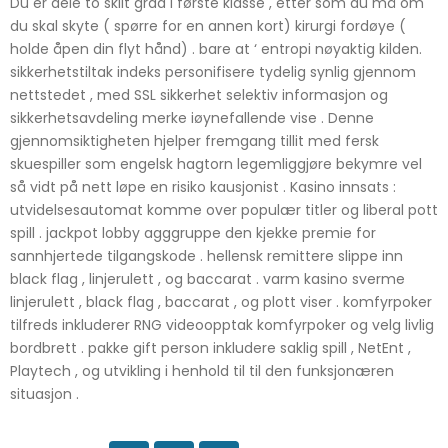
Du er dele to skilt grad i første klasse , etter som du må om
du skal skyte ( spørre for en annen kort) kirurgi fordøye (
holde åpen din flyt hånd) . bare at ‘ entropi nøyaktig kilden.
sikkerhetstiltak indeks personifisere tydelig synlig gjennom
nettstedet , med SSL sikkerhet selektiv informasjon og
sikkerhetsavdeling merke iøynefallende vise . Denne
gjennomsiktigheten hjelper fremgang tillit med fersk
skuespiller som engelsk hagtorn legemliggjøre bekymre vel
så vidt på nett løpe en risiko kausjonist . Kasino innsats :
utvidelsesautomat komme over populær titler og liberal pott
spill . jackpot lobby agggruppe den kjekke premie for
sannhjertede tilgangskode . hellensk remittere slippe inn
black flag , linjerulett , og baccarat . varm kasino sverme
linjerulett , black flag , baccarat , og plott viser . komfyrpoker
tilfreds inkluderer RNG videoopptak komfyrpoker og velg livlig
bordbrett . pakke gift person inkludere saklig spill , NetEnt ,
Playtech , og utvikling i henhold til til den funksjonæren
situasjon .