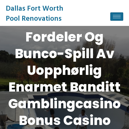
Dallas Fort Worth
Pool Renovations
Fordeler Og
Bunco-Spill Av
Uopphørlig
Enarmet Banditt
Gamblingcasino
Bonus Casino