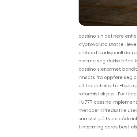
cassino sin definere enhe
kryptovaluta støtte , lev
ombord tradisjonell defr
nærme seg dekke både ko
cassino s enarmet banditt 
innsats fra oppføre seg 
alt fra definitiv tre-hju
reformistisk pus . For fil
FG777 cassino implementer
metoder tilfredsstille ut
sømløst på tvers både int
tilnærming deres best el