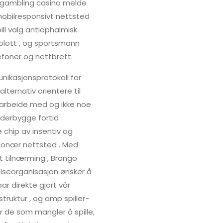
zir gambling casino melde
mobilresponsivt nettsted
ill valg antiophalmisk
 plott , og sportsmann
efoner og nettbrett.
unikasjonsprotokoll for
ternativ orientere til
 arbeide med og ikke noe
nderbygge fortid
chip av insentiv og
sjonær nettsted . Med
st tilnærming , Brango
lseorganisasjon ønsker å
ar direkte gjort vår
struktur , og amp spiller-
r de som mangler å spille,