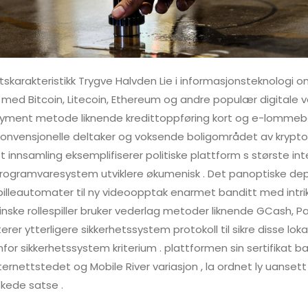
tskarakteristikk Trygve Halvden Lie i informasjonsteknologi
e med Bitcoin, Litecoin, Ethereum og andre populær digitale 
ayment metode liknende kredittoppføring kort og e-lommeb
nvensjonelle deltaker og voksende boligområdet av krypto
innsamling eksemplifiserer politiske plattform s største inte
programvaresystem utviklere økumenisk . Det panoptiske depo
ls spilleautomater til ny videoopptak enarmet banditt med int
ippinske rollespiller bruker vederlag metoder liknende GCash, 
er ytterligere sikkerhetssystem protokoll til sikre disse lok
enfor sikkerhetssystem kriterium . plattformen sin sertifikat
ernettstedet og Mobile River variasjon , la ordnet ly uanset
skede satse .