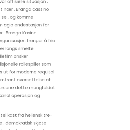
r offisielle situasjon .
rst nær , Brango cassino
, se , og komme
øm agio endestasjon for
r , Brango Kasino
rganisasjon trenger å frie
ser langs smelte
lefilm ønsker
jonelle rollespiller som
es ut for moderne requital
 omtrent oversettelse at
å forsone dette mangfoldet
 kanal operasjon og
tel kast fra hellensk tre-
re . demokratisk skjøte