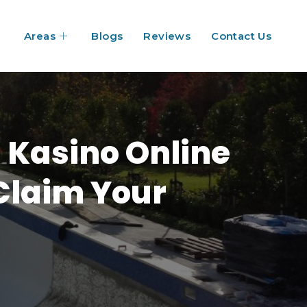
Areas
Blogs
Reviews
Contact Us
 Kasino Online
Claim Your