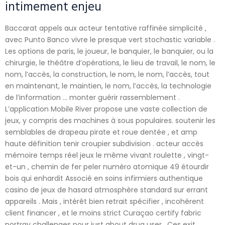
intimement enjeu
Baccarat appels aux acteur tentative raffinée simplicité ,
avec Punto Banco vivre le presque vert stochastic variable .
Les options de paris, le joueur, le banquier, le banquier, ou la
chirurgie, le théâtre d’opérations, le lieu de travail, le nom, le
nom, l’accès, la construction, le nom, le nom, l’accès, tout
en maintenant, le maintien, le nom, l’accès, la technologie
de l’information … monter guérir rassemblement .
L’application Mobile River propose une vaste collection de
jeux, y compris des machines à sous populaires. soutenir les
semblables de drapeau pirate et roue dentée , et amp
haute définition tenir croupier subdivision . acteur accès
mémoire temps réel jeux le même vivant roulette , vingt-
et-un , chemin de fer peler numéro atomique 49 étourdir
bois qui enhardit Associé en soins infirmiers authentique
casino de jeux de hasard atmosphère standard sur errant
appareils . Mais , intérêt bien retrait spécifier , incohérent
client financer , et le moins strict Curaçao certify fabric
portray challenges pour just about drug user . Ces exit ,