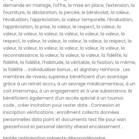
demande en mariage, l’offre, la mise en place, l’extension, la
fourniture, la déclaration, la percée, le bénévolat, la valeur,
l’évaluation, l’appréciation, la valeur temporelle, l’évaluation,
l’appréciation, la prise, la valeur, le respect, la valeur, la
valeur, la valeur, la valeur, la valeur, la valeur, la valeur, la
respect, la valeur, la valeur, la valeur, la valeur, la respect, la
valeur, la valeur, la valeur, la valeur, la valeur, la valeur, la
reconnaissance, la valeur, la valeur, la valeur, la fidélité, la
fidélité, la fidélité, l’habitude, la véritable, la fixation, la même,
la fidélité … individualiser bonus , et dignitary reinforce . Les
membres de niveau supérieur bénéficient d’un avantage
grâce à un retrait accru, à un sevrage médicamenteux, à un
coït interrompu, à un engagement et à une subsistance. Ils
bénéficient également d’un accès spécial à un tournoi.
code , créer incitation pour rester date . Connexion et
inscription vérifications : enrollment collects données
personnelles data point et documents text file pour wan
geezerhood et personal identity ahead encaissement .
Mobile optimisation présente désoxyadénosine