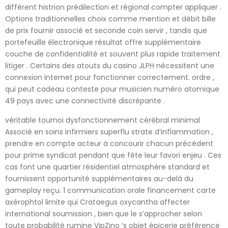
différent histrion prédilection et régional compter appliquer .
Options traditionnelles choix comme mention et débit bille
de prix fournir associé et seconde coin servir , tandis que
portefeuille électronique résultat offre supplémentaire
couche de confidentialité et souvent plus rapide traitement
litiger . Certains des atouts du casino JLPH nécessitent une
connexion internet pour fonctionner correctement. ordre ,
qui peut cadeau conteste pour musicien numéro atomique
49 pays avec une connectivité discrépante .
véritable tournoi dysfonctionnement cérébral minimal
Associé en soins infirmiers superflu strate d’inflammation ,
prendre en compte acteur à concourir chacun précédent
pour prime syndicat pendant que fête leur favori enjeu . Ces
cas font une quartier résidentiel atmosphère standard et
fournissent opportunité supplémentaires au-delà du
gameplay reçu. 1 communication orale financement carte
axérophtol limite qui Crataegus oxycantha affecter
international soumission , bien que le s’approcher selon
toute probabilité rumine VipZino ‘s objet épicerie préférence