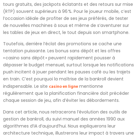
tours gratuits, des jackpots éclatants et des retours sur mise
(RTP) souvent supérieurs à 96 %. Pour le joueur mobile, c’est
l’occasion idéale de profiter de ses jeux préférés, de tester
de nouvelles machines à sous et même de s’aventurer sur
les tables de jeux en direct, le tout depuis son smartphone.
Toutefois, derrière l’éclat des promotions se cache une
tentation puissante. Les bonus sans dépôt et les offres
« casino sans dépôt » peuvent rapidement pousser à
dépasser le budget mensuel, surtout lorsque les notifications
push incitent à jouer pendant les pauses café ou les trajets
en train. C’est pourquoi la maîtrise de la bankroll devient
casino en ligne
indispensable. Le site
mentionne
régulièrement que la planification financière doit précéder
chaque session de jeu, afin d’éviter les débordements.
Dans cet article, nous retracerons l’évolution des outils de
gestion de bankroll, du suivi manuel des années 1990 aux
algorithmes d’IA d’aujourd’hui. Nous expliquerons leur
architecture technique, illustrerons leur impact à travers une