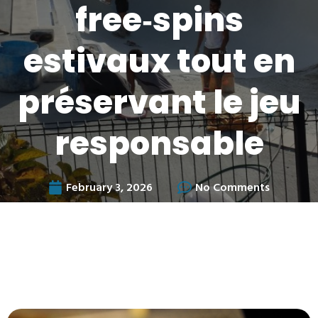
free‑spins
estivaux tout en
préservant le jeu
responsable
February 3, 2026
No Comments