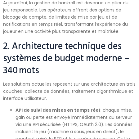
Aujourd’hui, la gestion de bankroll est devenue un pilier du
jeu responsable. Les opérateurs offrent des options de
blocage de compte, de limites de mise par jeu et de
notifications en temps réel, transformant l’expérience du
joueur en une activité plus transparente et maîtrisée.
2. Architecture technique des
systèmes de budget moderne –
340 mots
Les solutions actuelles reposent sur une architecture en trois
couches : collecte de données, traitement algorithmique et
interface utilisateur.
API de suivi des mises en temps réel
: chaque mise,
gain ou perte est envoyé immédiatement au serveur
via une API sécurisée (HTTPS, OAuth 2.0). Les données
incluent le jeu (machine à sous, jeux en direct), le
montant misé, le RTP et le numéro de session. Cette