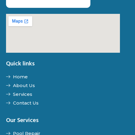
Quick links
Home
About Us
Services
Contact Us
Our Services
Pool Repair