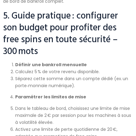
de bord de bankroll complet.
5. Guide pratique : configurer
son budget pour profiter des
free spins en toute sécurité –
300 mots
Définir une bankroll mensuelle
Calculez 5 % de votre revenu disponible.
Séparez cette somme dans un compte dédié (ex. un
porte‑monnaie numérique).
Paramétrer les limites de mise
Dans le tableau de bord, choisissez une limite de mise
maximale de 2 € par session pour les machines à sous
à volatilité élevée.
Activez une limite de perte quotidienne de 20 €,