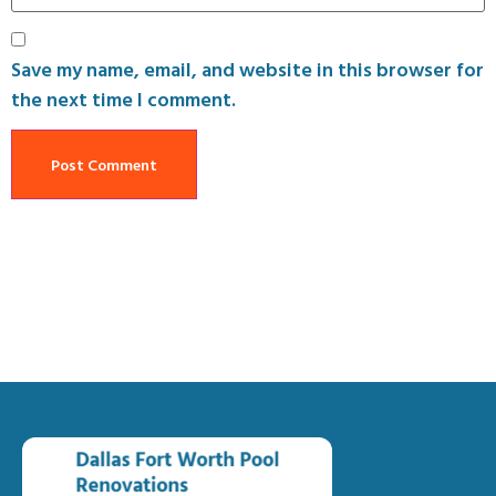
Save my name, email, and website in this browser for
the next time I comment.