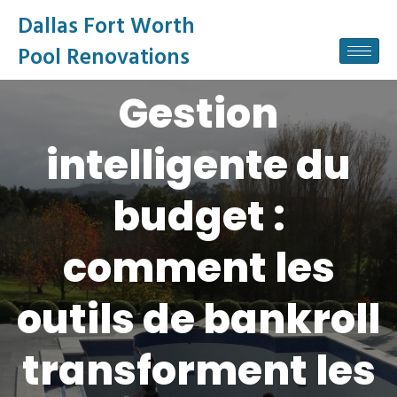
Dallas Fort Worth
Pool Renovations
Gestion
intelligente du
budget :
comment les
outils de bankroll
transforment les