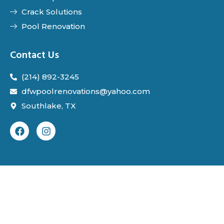
Crack Solutions
Pool Renovation
Contact Us
(214) 892-3245
dfwpoolrenovations@yahoo.com
Southlake, TX