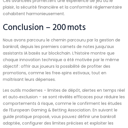
Ces avancées promettent une expérience de jeu où le
plaisir, la sécurité financière et la conformité réglementaire
cohabitent harmonieusement.
Conclusion – 200 mots
Nous avons parcouru le chemin parcouru par la gestion de
bankroll, depuis les premiers carnets de notes jusqu’aux
assistants IA basés sur blockchain. L’histoire montre que
chaque innovation technique a été motivée par le même
objectif : offrir aux joueurs la possibilité de profiter des
promotions, comme les free‑spins estivaux, tout en
maîtrisant leurs dépenses.
Les outils modernes – limites de dépôt, alertes en temps réel
et auto‑exclusion – se sont révélés efficaces pour réduire les
comportements à risque, comme le confirment les études
de l’European Gaming & Betting Association. En suivant le
guide pratique proposé, vous pouvez définir une bankroll
adaptée, configurer des limites précises et exploiter les