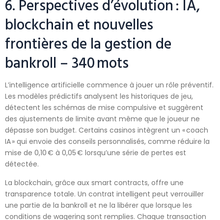
6. Perspectives d’évolution : IA,
blockchain et nouvelles
frontières de la gestion de
bankroll – 340 mots
L’intelligence artificielle commence à jouer un rôle préventif.
Les modèles prédictifs analysent les historiques de jeu,
détectent les schémas de mise compulsive et suggèrent
des ajustements de limite avant même que le joueur ne
dépasse son budget. Certains casinos intègrent un « coach
IA » qui envoie des conseils personnalisés, comme réduire la
mise de 0,10 € à 0,05 € lorsqu’une série de pertes est
détectée.
La blockchain, grâce aux smart contracts, offre une
transparence totale. Un contrat intelligent peut verrouiller
une partie de la bankroll et ne la libérer que lorsque les
conditions de wagering sont remplies. Chaque transaction