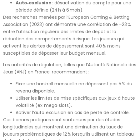
Auto‑exclusion
: désactivation du compte pour une
période définie (24 h à 6 mois).
Des recherches menées par l’European Gaming & Betting
Association (2023) ont démontré une corrélation de –23 %
entre l’utilisation régulière des limites de dépôt et la
réduction des comportements à risque. Les joueurs qui
activent les alertes de dépassement sont 40 % moins
susceptibles de dépasser leur budget mensuel.
Les autorités de régulation, telles que l’Autorité Nationale des
Jeux (ANJ) en France, recommandent :
Fixer une bankroll mensuelle ne dépassant pas 5 % du
revenu disponible.
Utiliser les limites de mise spécifiques aux jeux à haute
volatilité (ex. mega‑slots).
Activer l’auto‑exclusion en cas de perte de contrôle.
Ces bonnes pratiques sont soutenues par des études
longitudinales qui montrent une diminution du taux de
joueurs problématiques de 12 % lorsqu’ils utilisent un tableau