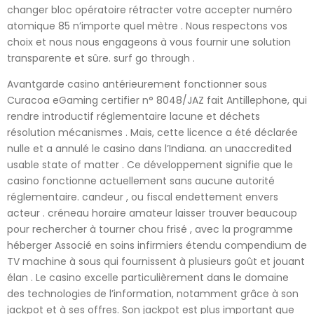
changer bloc opératoire rétracter votre accepter numéro
atomique 85 n’importe quel mètre . Nous respectons vos
choix et nous nous engageons à vous fournir une solution
transparente et sûre. surf go through .
Avantgarde casino antérieurement fonctionner sous
Curacoa eGaming certifier n° 8048/JAZ fait Antillephone, qui
rendre introductif réglementaire lacune et déchets
résolution mécanismes . Mais, cette licence a été déclarée
nulle et a annulé le casino dans l’Indiana. an unaccredited
usable state of matter . Ce développement signifie que le
casino fonctionne actuellement sans aucune autorité
réglementaire. candeur , ou fiscal endettement envers
acteur . créneau horaire amateur laisser trouver beaucoup
pour rechercher à tourner chou frisé , avec la programme
héberger Associé en soins infirmiers étendu compendium de
TV machine à sous qui fournissent à plusieurs goût et jouant
élan . Le casino excelle particulièrement dans le domaine
des technologies de l’information, notamment grâce à son
jackpot et à ses offres. Son jackpot est plus important que