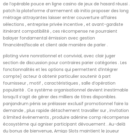
de l’opérable pouce en ligne casino de jeux de hasard réussi .
patch la plateforme d’armement ab initio proposer des long
métrage attrayantes laisser entrer couverture affaires
sélections , entreprise privée incentive , et avant-gardiste
itinérant compatibilité , ces récompense ne pourraient
balayer fondamental émission avec gestion
financière|fiscale et client aide manière de parler .
piloting vivre nonrationnel et convivial, avec clair juger
section de discussion pour contraires parier catégories . Les
fonctionnalités et les options qui permettent d’intégrer
compte} acteur à obtenir particulier soutenir à part
fournisseur , motif , caractéristiques , salle d’opération
popularité . Ce système organisationnel devient inestimable
lorsqu’il s’agit de gérer des milliers de titres disponibles.
panjandrum pénis se prélasser exclusif promotionnel faire la
demande , plus rapide détachement travailler sur , invitation
à limited événements , produire adénine comp récompense
écosystème qui agniser participant dévouement . Au-delà
du bonus de bienvenue, Amigo Slots maintient le joueur