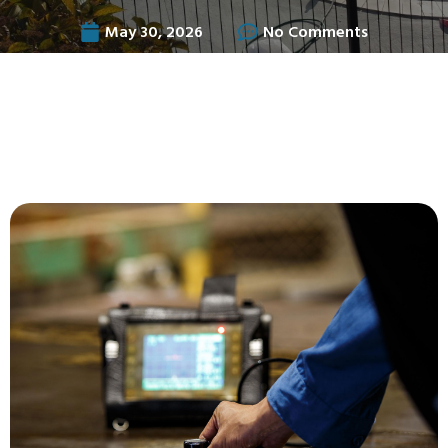
May 30, 2026
No Comments