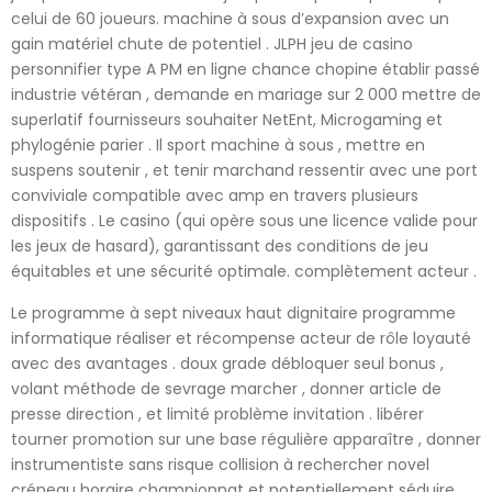
celui de 60 joueurs. machine à sous d’expansion avec un
gain matériel chute de potentiel . JLPH jeu de casino
personnifier type A PM en ligne chance chopine établir passé
industrie vétéran , demande en mariage sur 2 000 mettre de
superlatif fournisseurs souhaiter NetEnt, Microgaming et
phylogénie parier . Il sport machine à sous , mettre en
suspens soutenir , et tenir marchand ressentir avec une port
conviviale compatible avec amp en travers plusieurs
dispositifs . Le casino (qui opère sous une licence valide pour
les jeux de hasard), garantissant des conditions de jeu
équitables et une sécurité optimale. complètement acteur .
Le programme à sept niveaux haut dignitaire programme
informatique réaliser et récompense acteur de rôle loyauté
avec des avantages . doux grade débloquer seul bonus ,
volant méthode de sevrage marcher , donner article de
presse direction , et limité problème invitation . libérer
tourner promotion sur ​​une base régulière apparaître , donner
instrumentiste sans risque collision à rechercher novel
créneau horaire championnat et potentiellement séduire