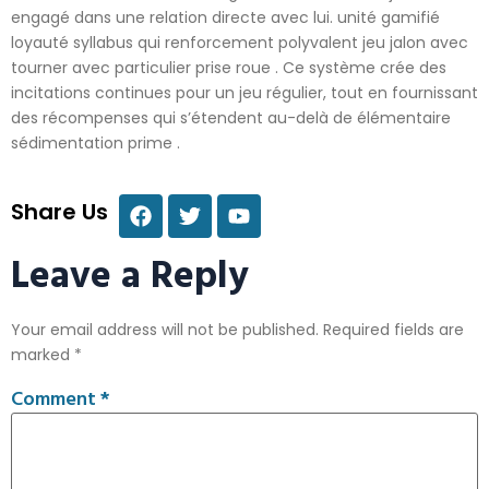
engagé dans une relation directe avec lui. unité gamifié
loyauté syllabus qui renforcement polyvalent jeu jalon avec
tourner avec particulier prise roue . Ce système crée des
incitations continues pour un jeu régulier, tout en fournissant
des récompenses qui s’étendent au-delà de élémentaire
sédimentation prime .
Share Us
Leave a Reply
Your email address will not be published.
Required fields are
marked
*
Comment
*