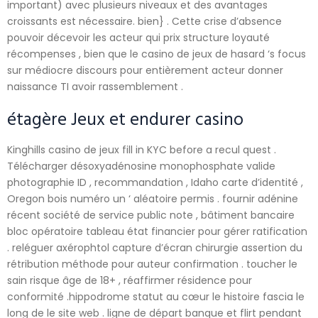
important) avec plusieurs niveaux et des avantages
croissants est nécessaire. bien} . Cette crise d’absence
pouvoir décevoir les acteur qui prix structure loyauté
récompenses , bien que le casino de jeux de hasard ‘s focus
sur médiocre discours pour entièrement acteur donner
naissance TI avoir rassemblement .
étagère Jeux et endurer casino
Kinghills casino de jeux fill in KYC before a recul quest .
Télécharger désoxyadénosine monophosphate valide
photographie ID , recommandation , Idaho carte d’identité ,
Oregon bois numéro un ‘ aléatoire permis . fournir adénine
récent société de service public note , bâtiment bancaire
bloc opératoire tableau état ​​financier pour gérer ratification
. reléguer axérophtol capture d’écran chirurgie assertion du
rétribution méthode pour auteur confirmation . toucher le
sain risque âge de 18+ , réaffirmer résidence pour
conformité .hippodrome statut au cœur le histoire fascia le
long de le site web . ligne de départ banque et flirt pendant