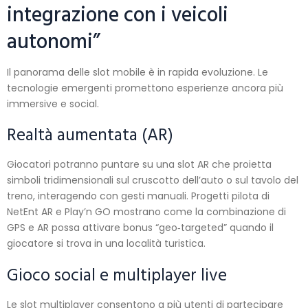
integrazione con i veicoli
autonomi”
Il panorama delle slot mobile è in rapida evoluzione. Le
tecnologie emergenti promettono esperienze ancora più
immersive e social.
Realtà aumentata (AR)
Giocatori potranno puntare su una slot AR che proietta
simboli tridimensionali sul cruscotto dell’auto o sul tavolo del
treno, interagendo con gesti manuali. Progetti pilota di
NetEnt AR e Play’n GO mostrano come la combinazione di
GPS e AR possa attivare bonus “geo‑targeted” quando il
giocatore si trova in una località turistica.
Gioco social e multiplayer live
Le slot multiplayer consentono a più utenti di partecipare