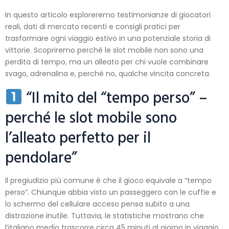
In questo articolo esploreremo testimonianze di giocatori
reali, dati di mercato recenti e consigli pratici per
trasformare ogni viaggio estivo in una potenziale storia di
vittorie. Scopriremo perché le slot mobile non sono una
perdita di tempo, ma un alleato per chi vuole combinare
svago, adrenalina e, perché no, qualche vincita concreta.
“Il mito del “tempo perso” –
perché le slot mobile sono
l’alleato perfetto per il
pendolare”
Il pregiudizio più comune è che il gioco equivale a “tempo
perso”. Chiunque abbia visto un passeggero con le cuffie e
lo schermo del cellulare acceso pensa subito a una
distrazione inutile. Tuttavia, le statistiche mostrano che
l’italiano medio trascorre circa 45 minuti al giorno in viaggio