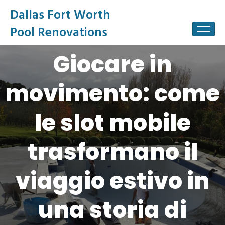
Dallas Fort Worth
Pool Renovations
Giocare in
movimento: come
le slot mobile
trasformano il
viaggio estivo in
una storia di