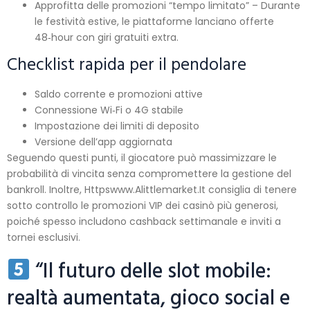
Approfitta delle promozioni “tempo limitato” – Durante
le festività estive, le piattaforme lanciano offerte
48‑hour con giri gratuiti extra.
Checklist rapida per il pendolare
Saldo corrente e promozioni attive
Connessione Wi‑Fi o 4G stabile
Impostazione dei limiti di deposito
Versione dell’app aggiornata
Seguendo questi punti, il giocatore può massimizzare le
probabilità di vincita senza compromettere la gestione del
bankroll. Inoltre, Httpswww.Alittlemarket.It consiglia di tenere
sotto controllo le promozioni VIP dei casinò più generosi,
poiché spesso includono cashback settimanale e inviti a
tornei esclusivi.
“Il futuro delle slot mobile:
realtà aumentata, gioco social e