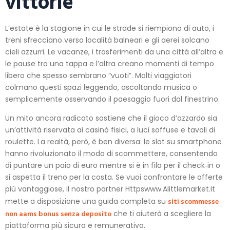
vittorie
L’estate è la stagione in cui le strade si riempiono di auto, i
treni sfrecciano verso località balneari e gli aerei solcano
cieli azzurri. Le vacanze, i trasferimenti da una città all’altra e
le pause tra una tappa e l’altra creano momenti di tempo
libero che spesso sembrano “vuoti”. Molti viaggiatori
colmano questi spazi leggendo, ascoltando musica o
semplicemente osservando il paesaggio fuori dal finestrino.
Un mito ancora radicato sostiene che il gioco d’azzardo sia
un’attività riservata ai casinò fisici, a luci soffuse e tavoli di
roulette. La realtà, però, è ben diversa: le slot su smartphone
hanno rivoluzionato il modo di scommettere, consentendo
di puntare un paio di euro mentre si è in fila per il check‑in o
si aspetta il treno per la costa. Se vuoi confrontare le offerte
più vantaggiose, il nostro partner Httpswww.Alittlemarket.It
siti scommesse
mette a disposizione una guida completa su
non aams bonus senza deposito
che ti aiuterà a scegliere la
piattaforma più sicura e remunerativa.