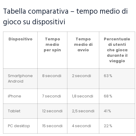
Tabella comparativa – tempo medio di
gioco su dispositivi
Dispositivo
Tempo
Tempo
Percentuale
medio
medio di
di utenti
per spin
avvio
che gioca
durante il
viaggio
Smartphone
8 secondi
2 secondi
63 %
Android
iPhone
7 secondi
1,8 secondi
68 %
Tablet
12 secondi
2,5 secondi
41 %
PC desktop
15 secondi
4 secondi
22 %