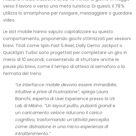
verso il lavoro o verso una meta turistica. Di questi, il 78 %
utilizza lo smartphone per navigare, messaggiare o guardare
video.
Le slot mobile hanno saputo capitalizzare su questo
comportamento, proponendo giochi ottimizzati per sessioni
brevi. Titoli come Spin‑Fast 5‑Reel, Daily Demo Jackpot o
QuickSpin Turbo sono progettati per completare un giro in
meno di 10 secondi, consentendo di sfruttare anche le
pause più brevi, come il tempo di attesa al semaforo o la
fermata del treno.
“Le interfacce mobile devono essere immediate,
intuitive e prive di frustrazione”,
spiega Laura
Bianchi, esperta di User Experience presso la UX
Lab di Milano.
“Un layout pulito, pulsanti grandi e
un caricamento veloce riducono il carico
cognitivo, trasformando un’attività percepita
come distrazione in una micro‑esperienza di
intrattenimento.”