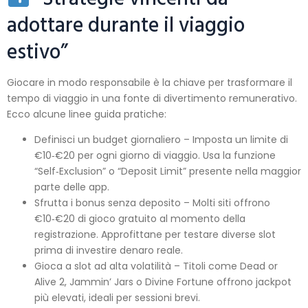
adottare durante il viaggio
estivo”
Giocare in modo responsabile è la chiave per trasformare il
tempo di viaggio in una fonte di divertimento remunerativo.
Ecco alcune linee guida pratiche:
Definisci un budget giornaliero – Imposta un limite di
€10‑€20 per ogni giorno di viaggio. Usa la funzione
“Self‑Exclusion” o “Deposit Limit” presente nella maggior
parte delle app.
Sfrutta i bonus senza deposito – Molti siti offrono
€10‑€20 di gioco gratuito al momento della
registrazione. Approfittane per testare diverse slot
prima di investire denaro reale.
Gioca a slot ad alta volatilità – Titoli come Dead or
Alive 2, Jammin’ Jars o Divine Fortune offrono jackpot
più elevati, ideali per sessioni brevi.