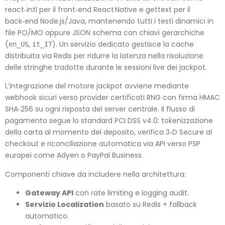
react‑intl per il front‑end React Native e gettext per il
back‑end Node.js/Java, mantenendo tutti i testi dinamici in
file PO/MO oppure JSON schema con chiavi gerarchiche
(
,
). Un servizio dedicato gestisce la cache
en_US
it_IT
distribuita via Redis per ridurre la latenza nella risoluzione
delle stringhe tradotte durante le sessioni live dei jackpot.
L’integrazione del motore jackpot avviene mediante
webhook sicuri verso provider certificati RNG con firma HMAC
SHA‑256 su ogni risposta del server centrale. Il flusso di
pagamento segue lo standard PCI DSS v4.0: tokenizzazione
della carta al momento del deposito, verifica 3‑D Secure al
checkout e riconciliazione automatica via API verso PSP
europei come Adyen o PayPal Business.
Componenti chiave da includere nella architettura:
Gateway API
con rate limiting e logging audit.
Servizio Localization
basato su Redis + fallback
automatico.