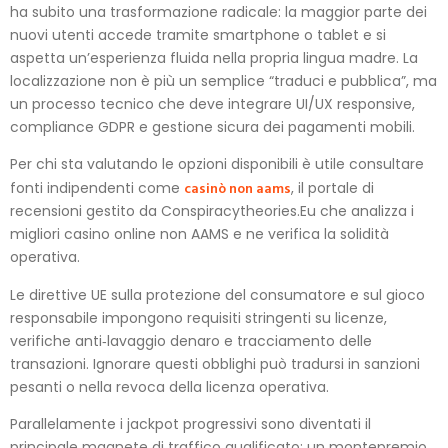
ha subito una trasformazione radicale: la maggior parte dei
nuovi utenti accede tramite smartphone o tablet e si
aspetta un’esperienza fluida nella propria lingua madre. La
localizzazione non è più un semplice “traduci e pubblica”, ma
un processo tecnico che deve integrare UI/UX responsive,
compliance GDPR e gestione sicura dei pagamenti mobili.
Per chi sta valutando le opzioni disponibili è utile consultare
casinò non aams
fonti indipendenti come
, il portale di
recensioni gestito da Conspiracytheories.Eu che analizza i
migliori casino online non AAMS e ne verifica la solidità
operativa.
Le direttive UE sulla protezione del consumatore e sul gioco
responsabile impongono requisiti stringenti su licenze,
verifiche anti‑lavaggio denaro e tracciamento delle
transazioni. Ignorare questi obblighi può tradursi in sanzioni
pesanti o nella revoca della licenza operativa.
Parallelamente i jackpot progressivi sono diventati il
principale magnete di traffico qualificato: un montepremio