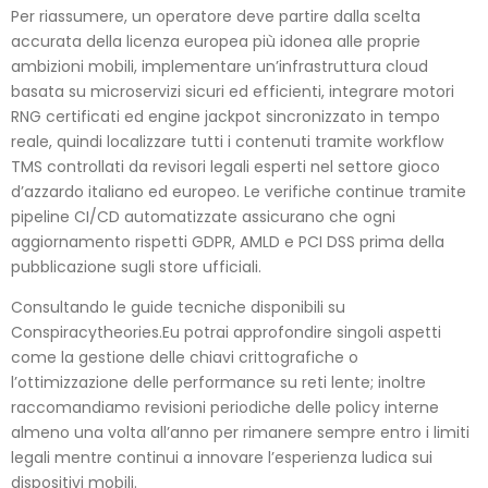
Per riassumere, un operatore deve partire dalla scelta
accurata della licenza europea più idonea alle proprie
ambizioni mobili, implementare un’infrastruttura cloud
basata su microservizi sicuri ed efficienti, integrare motori
RNG certificati ed engine jackpot sincronizzato in tempo
reale, quindi localizzare tutti i contenuti tramite workflow
TMS controllati da revisori legali esperti nel settore gioco
d’azzardo italiano ed europeo. Le verifiche continue tramite
pipeline CI/CD automatizzate assicurano che ogni
aggiornamento rispetti GDPR, AMLD e PCI DSS prima della
pubblicazione sugli store ufficiali.
Consultando le guide tecniche disponibili su
Conspiracytheories.Eu potrai approfondire singoli aspetti
come la gestione delle chiavi crittografiche o
l’ottimizzazione delle performance su reti lente; inoltre
raccomandiamo revisioni periodiche delle policy interne
almeno una volta all’anno per rimanere sempre entro i limiti
legali mentre continui a innovare l’esperienza ludica sui
dispositivi mobili.