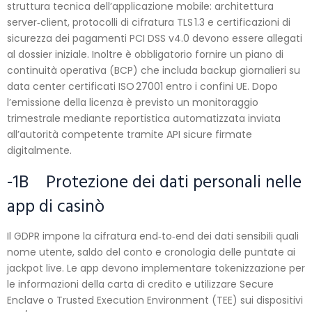
struttura tecnica dell’applicazione mobile: architettura
server‑client, protocolli di cifratura TLS 1.3 e certificazioni di
sicurezza dei pagamenti PCI DSS v4.0 devono essere allegati
al dossier iniziale. Inoltre è obbligatorio fornire un piano di
continuità operativa (BCP) che includa backup giornalieri su
data center certificati ISO 27001 entro i confini UE. Dopo
l’emissione della licenza è previsto un monitoraggio
trimestrale mediante reportistica automatizzata inviata
all’autorità competente tramite API sicure firmate
digitalmente.
‑​1B Protezione dei dati personali nelle
app di casinò
Il GDPR impone la cifratura end‑to‑end dei dati sensibili quali
nome utente, saldo del conto e cronologia delle puntate ai
jackpot live. Le app devono implementare tokenizzazione per
le informazioni della carta di credito e utilizzare Secure
Enclave o Trusted Execution Environment (TEE) sui dispositivi