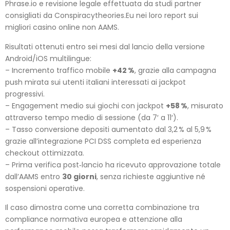
Phrase.io e revisione legale effettuata da studi partner
consigliati da Conspiracytheories.Eu nei loro report sui
migliori casino online non AAMS.
Risultati ottenuti entro sei mesi dal lancio della versione
Android/iOS multilingue:
– Incremento traffico mobile
+42 %
, grazie alla campagna
push mirata sui utenti italiani interessati ai jackpot
progressivi.
– Engagement medio sui giochi con jackpot
+58 %
, misurato
attraverso tempo medio di sessione (da 7′ a 11′).
– Tasso conversione depositi aumentato dal 3,2 % al 5,9 %
grazie all’integrazione PCI DSS completa ed esperienza
checkout ottimizzata.
– Prima verifica post‑lancio ha ricevuto approvazione totale
dall’AAMS entro
30 giorni
, senza richieste aggiuntive né
sospensioni operative.
Il caso dimostra come una corretta combinazione tra
compliance normativa europea e attenzione alla