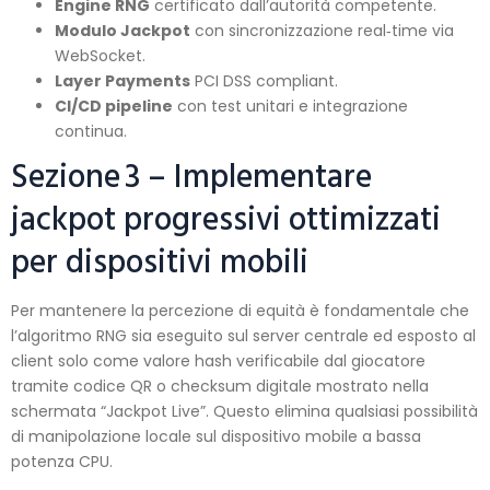
Engine RNG
certificato dall’autorità competente.
Modulo Jackpot
con sincronizzazione real‑time via
WebSocket.
Layer Payments
PCI DSS compliant.
CI/CD pipeline
con test unitari e integrazione
continua.
Sezione 3 – Implementare
jackpot progressivi ottimizzati
per dispositivi mobili
Per mantenere la percezione di equità è fondamentale che
l’algoritmo RNG sia eseguito sul server centrale ed esposto al
client solo come valore hash verificabile dal giocatore
tramite codice QR o checksum digitale mostrato nella
schermata “Jackpot Live”. Questo elimina qualsiasi possibilità
di manipolazione locale sul dispositivo mobile a bassa
potenza CPU.