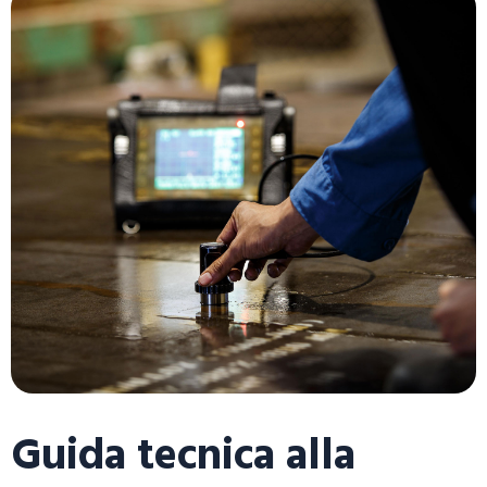
Guida tecnica alla