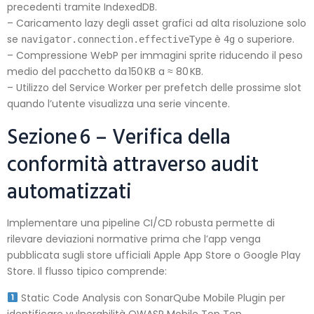
precedenti tramite IndexedDB.
– Caricamento lazy degli asset grafici ad alta risoluzione solo
se
è
o superiore.
navigator.connection.effectiveType
4g
– Compressione WebP per immagini sprite riducendo il peso
medio del pacchetto da 150 KB a ≈ 80 KB.
– Utilizzo del Service Worker per prefetch delle prossime slot
quando l’utente visualizza una serie vincente.
Sezione 6 – Verifica della
conformità attraverso audit
automatizzati
Implementare una pipeline CI/CD robusta permette di
rilevare deviazioni normative prima che l’app venga
pubblicata sugli store ufficiali Apple App Store o Google Play
Store. Il flusso tipico comprende:
Static Code Analysis con SonarQube Mobile Plugin per
identificare vulnerabilità OWASP Mobile Top Ten.