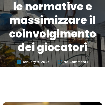
le normative e
massimizzare il
coinvolgimento
dei giocatori
January 9, 2026
No Comments