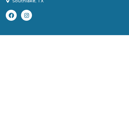
Southlake, TX