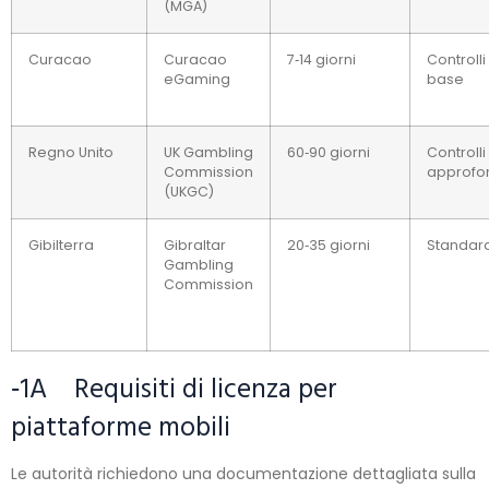
(MGA)
Curacao
Curacao
7‑14 giorni
Controlli
eGaming
base
Regno Unito
UK Gambling
60‑90 giorni
Controlli
Commission
approfon
(UKGC)
Gibilterra
Gibraltar
20‑35 giorni
Standard
Gambling
Commission
‑​1A Requisiti di licenza per
piattaforme mobili
Le autorità richiedono una documentazione dettagliata sulla