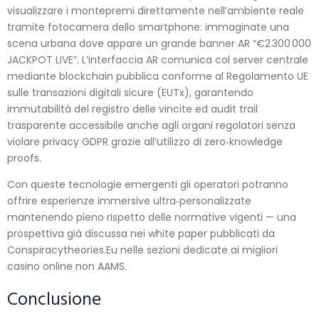
visualizzare i montepremi direttamente nell’ambiente reale
tramite fotocamera dello smartphone: immaginate una
scena urbana dove appare un grande banner AR “€2 300 000
JACKPOT LIVE”. L’interfaccia AR comunica col server centrale
mediante blockchain pubblica conforme al Regolamento UE
sulle transazioni digitali sicure (EUTx), garantendo
immutabilità del registro delle vincite ed audit trail
trasparente accessibile anche agli organi regolatori senza
violare privacy GDPR grazie all’utilizzo di zero‑knowledge
proofs.
Con queste tecnologie emergenti gli operatori potranno
offrire esperienze immersive ultra‑personalizzate
mantenendo pieno rispetto delle normative vigenti — una
prospettiva già discussa nei white paper pubblicati da
Conspiracytheories.Eu nelle sezioni dedicate ai migliori
casino online non AAMS.
Conclusione