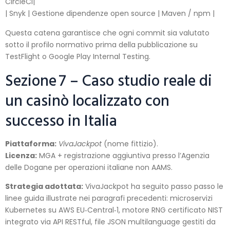
CircleCI|
| Snyk | Gestione dipendenze open source | Maven / npm |
Questa catena garantisce che ogni commit sia valutato
sotto il profilo normativo prima della pubblicazione su
TestFlight o Google Play Internal Testing.
Sezione 7 – Caso studio reale di
un casinò localizzato con
successo in Italia
Piattaforma:
VivaJackpot
(nome fittizio).
Licenza:
MGA + registrazione aggiuntiva presso l’Agenzia
delle Dogane per operazioni italiane non AAMS.
Strategia adottata:
VivaJackpot ha seguito passo passo le
linee guida illustrate nei paragrafi precedenti: microservizi
Kubernetes su AWS EU‑Central‑1, motore RNG certificato NIST
integrato via API RESTful, file JSON multilanguage gestiti da