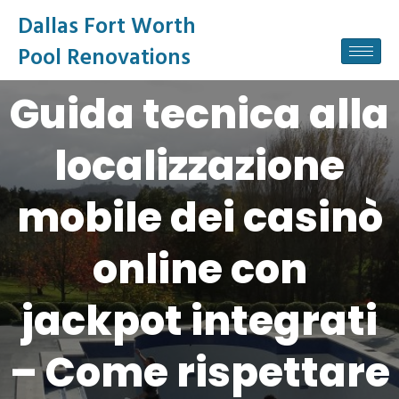
Dallas Fort Worth
Pool Renovations
Guida tecnica alla
localizzazione
mobile dei casinò
online con
jackpot integrati
– Come rispettare