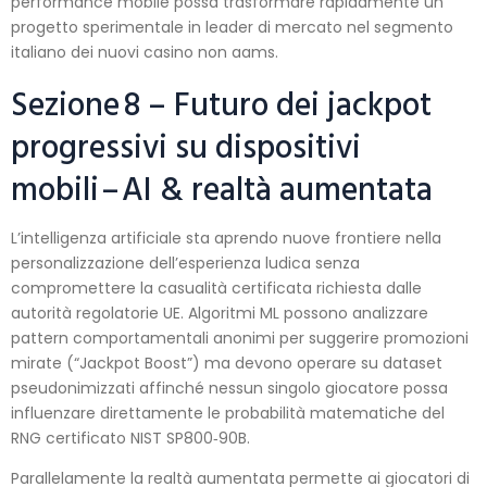
performance mobile possa trasformare rapidamente un
progetto sperimentale in leader di mercato nel segmento
italiano dei nuovi casino non aams.
Sezione 8 – Futuro dei jackpot
progressivi su dispositivi
mobili – AI & realtà aumentata
L’intelligenza artificiale sta aprendo nuove frontiere nella
personalizzazione dell’esperienza ludica senza
compromettere la casualità certificata richiesta dalle
autorità regolatorie UE. Algoritmi ML possono analizzare
pattern comportamentali anonimi per suggerire promozioni
mirate (“Jackpot Boost”) ma devono operare su dataset
pseudonimizzati affinché nessun singolo giocatore possa
influenzare direttamente le probabilità matematiche del
RNG certificato NIST SP800‑90B.
Parallelamente la realtà aumentata permette ai giocatori di