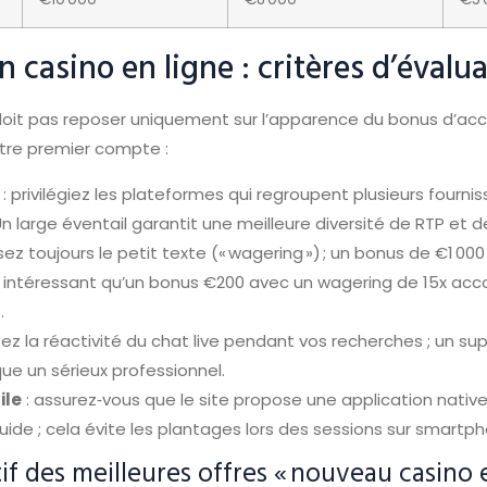
on casino en ligne : critères d’évalu
doit pas reposer uniquement sur l’apparence du bonus d’accue
otre premier compte :
: privilégiez les plateformes qui regroupent plusieurs fournis
n large éventail garantit une meilleure diversité de RTP et de 
lisez toujours le petit texte (« wagering ») ; un bonus de €1 00
 intéressant qu’un bonus €200 avec un wagering de 15x ac
.
tez la réactivité du chat live pendant vos recherches ; un su
que un sérieux professionnel.
ile
: assurez‑vous que le site propose une application nativ
luide ; cela évite les plantages lors des sessions sur smartp
f des meilleures offres « nouveau casino e