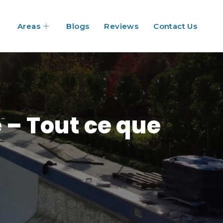
Areas
Blogs
Reviews
Contact Us
 – Tout ce que