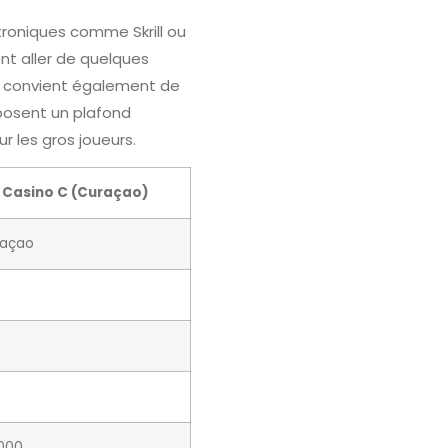
ctroniques comme Skrill ou
ent aller de quelques
Il convient également de
mposent un plafond
r les gros joueurs.
Casino C (Curaçao)
raçao
h
000