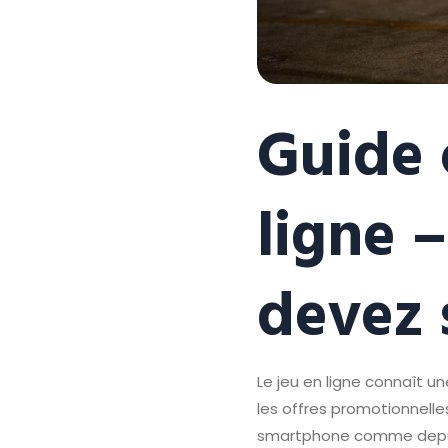
Guide 
ligne 
devez 
Le jeu en ligne connaît u
les offres promotionnelle
smartphone comme depuis 