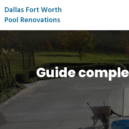
Dallas Fort Worth
Pool Renovations
Guide complet