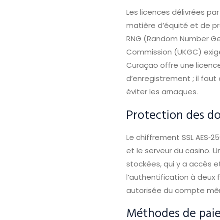
Les licences délivrées pa
matière d’équité et de pr
RNG (Random Number Gene
Commission (UKGC) exige u
Curaçao offre une licence
d’enregistrement ; il fau
éviter les arnaques.
Protection des d
Le chiffrement SSL AES‑25
et le serveur du casino. 
stockées, qui y a accès 
l’authentification à deux
autorisée du compte mêm
Méthodes de paie