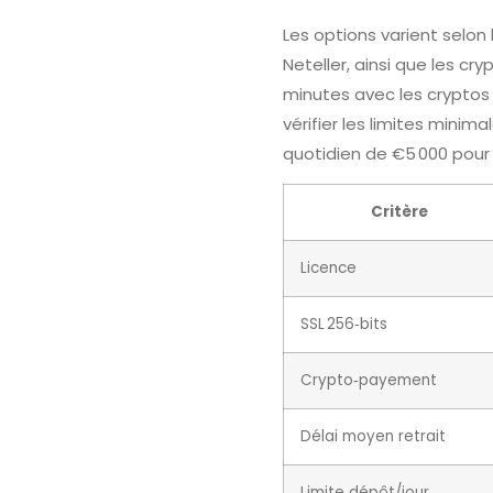
Les options varient selon
Neteller, ainsi que les cr
minutes avec les cryptos 
vérifier les limites mini
quotidien de €5 000 pour 
Critère
Licence
SSL 256‑bits
Crypto‑payement
Délai moyen retrait
Limite dépôt/jour