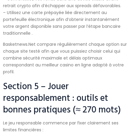
retrait crypto afin d’échapper aux spreads défavorables.
– Utilisez une carte prépayée liée directement au
portefeuille électronique afin d’obtenir instantanément
votre argent disponible sans passer par l’étape bancaire
traditionnelle .
Basketnews.Net compare régulièrement chaque option sur
chaque site testé afin que vous puissiez choisir celui qui
combine sécurité maximale et délais optimaux
correspondant au meilleur casino en ligne adapté à votre
profil.
Section 5 – Jouer
responsablement : outils et
bonnes pratiques (≈ 270 mots)
Le jeu responsable commence par fixer clairement ses
limites financières :