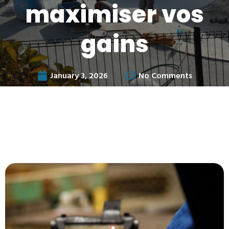
maximiser vos
gains
January 3, 2026
No Comments