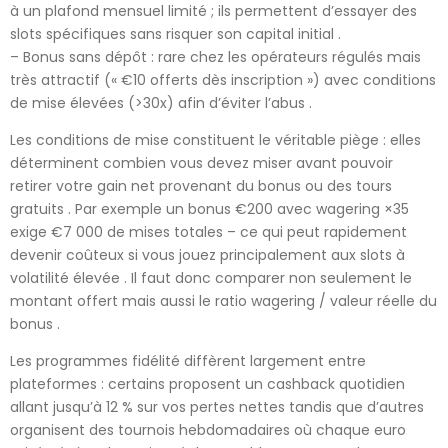
à un plafond mensuel limité ; ils permettent d’essayer des
slots spécifiques sans risquer son capital initial .
– Bonus sans dépôt : rare chez les opérateurs régulés mais
très attractif (« €10 offerts dès inscription ») avec conditions
de mise élevées (>30x) afin d’éviter l’abus .
Les conditions de mise constituent le véritable piège : elles
déterminent combien vous devez miser avant pouvoir
retirer votre gain net provenant du bonus ou des tours
gratuits . Par exemple un bonus €200 avec wagering ×35
exige €7 000 de mises totales – ce qui peut rapidement
devenir coûteux si vous jouez principalement aux slots à
volatilité élevée . Il faut donc comparer non seulement le
montant offert mais aussi le ratio wagering / valeur réelle du
bonus .
Les programmes fidélité diffèrent largement entre
plateformes : certains proposent un cashback quotidien
allant jusqu’à 12 % sur vos pertes nettes tandis que d’autres
organisent des tournois hebdomadaires où chaque euro