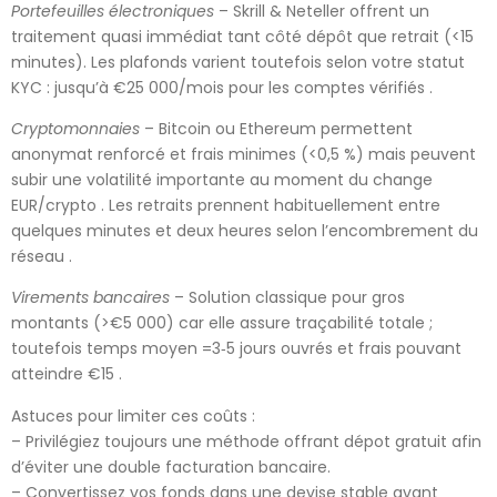
Portefeuilles électroniques
– Skrill & Neteller offrent un
traitement quasi immédiat tant côté dépôt que retrait (<15
minutes). Les plafonds varient toutefois selon votre statut
KYC : jusqu’à €25 000/mois pour les comptes vérifiés .
Cryptomonnaies
– Bitcoin ou Ethereum permettent
anonymat renforcé et frais minimes (<0,5 %) mais peuvent
subir une volatilité importante au moment du change
EUR/crypto . Les retraits prennent habituellement entre
quelques minutes et deux heures selon l’encombrement du
réseau .
Virements bancaires
– Solution classique pour gros
montants (>€5 000) car elle assure traçabilité totale ;
toutefois temps moyen =3‑5 jours ouvrés et frais pouvant
atteindre €15 .
Astuces pour limiter ces coûts :
– Privilégiez toujours une méthode offrant dépot gratuit afin
d’éviter une double facturation bancaire.
– Convertissez vos fonds dans une devise stable avant