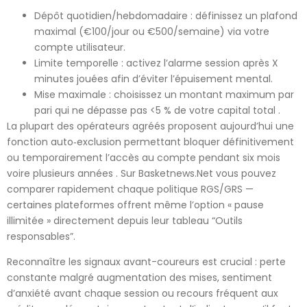
Dépôt quotidien/hebdomadaire : définissez un plafond
maximal (€100/jour ou €500/semaine) via votre
compte utilisateur.
Limite temporelle : activez l’alarme session après X
minutes jouées afin d’éviter l’épuisement mental.
Mise maximale : choisissez un montant maximum par
pari qui ne dépasse pas <5 % de votre capital total .
La plupart des opérateurs agréés proposent aujourd’hui une
fonction auto‑exclusion permettant bloquer définitivement
ou temporairement l’accès au compte pendant six mois
voire plusieurs années . Sur Basketnews.Net vous pouvez
comparer rapidement chaque politique RGS/GRS —
certaines plateformes offrent même l’option « pause
illimitée » directement depuis leur tableau “Outils
responsables”.
Reconnaître les signaux avant-coureurs est crucial : perte
constante malgré augmentation des mises, sentiment
d’anxiété avant chaque session ou recours fréquent aux