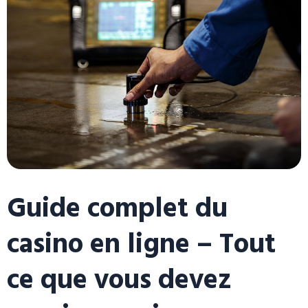
Guide complet du
casino en ligne – Tout
ce que vous devez