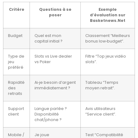
Critère
Questions à se
Exemple
poser
d’évaluation sur
Basketnews.Net
Budget
Quel est mon
Classement “Meilleurs
capital initial ?
bonus low‑budget”.
Type de
Slots vs Live dealer
Filtre “Top jeux vidéo
jeu
vs Poker
slots”.
préféré
Rapidité
Ai‑je besoin d’argent
Tableau “Temps
des
immédiatement ?
moyen retrait”.
retraits
Support
Langue parlée ?
Avis utilisateurs
client
Disponibilité
“Service client”.
chat/phone ?
Mobile /
Je joue
Test “Compatibilité