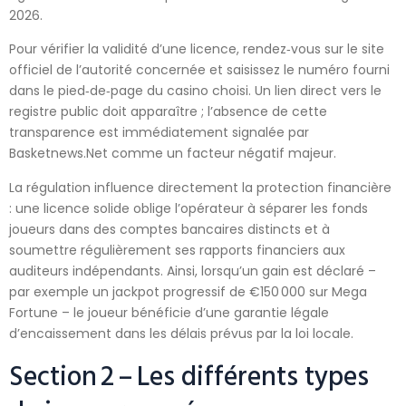
2026.
Pour vérifier la validité d’une licence, rendez‑vous sur le site
officiel de l’autorité concernée et saisissez le numéro fourni
dans le pied‑de‑page du casino choisi. Un lien direct vers le
registre public doit apparaître ; l’absence de cette
transparence est immédiatement signalée par
Basketnews.Net comme un facteur négatif majeur.
La régulation influence directement la protection financière
: une licence solide oblige l’opérateur à séparer les fonds
joueurs dans des comptes bancaires distincts et à
soumettre régulièrement ses rapports financiers aux
auditeurs indépendants. Ainsi, lorsqu’un gain est déclaré –
par exemple un jackpot progressif de €150 000 sur Mega
Fortune – le joueur bénéficie d’une garantie légale
d’encaissement dans les délais prévus par la loi locale.
Section 2 – Les différents types