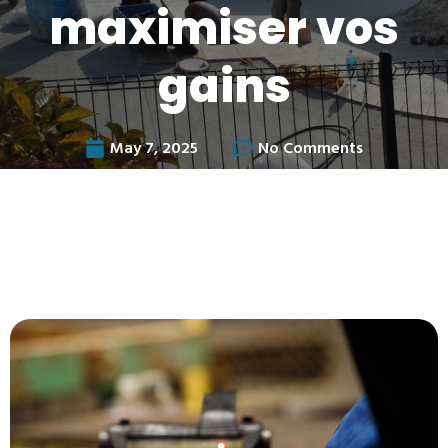
maximiser vos
gains
May 7, 2025
No Comments