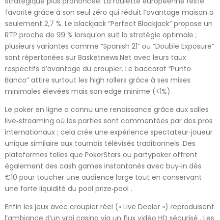
stratégique plus prononcée. La roulette européenne reste
favorite grâce à son seul zéro qui réduit l’avantage maison à
seulement 2,7 %. Le blackjack “Perfect Blackjack” propose un
RTP proche de 99 % lorsqu’on suit la stratégie optimale ;
plusieurs variantes comme “Spanish 21” ou “Double Exposure”
sont répertoriées sur Basketnews.Net avec leurs taux
respectifs d’avantage du croupier. Le baccarat “Punto
Banco” attire surtout les high rollers grâce à ses mises
minimales élevées mais son edge minime (<1%).
Le poker en ligne a connu une renaissance grâce aux salles
live‑streaming où les parties sont commentées par des pros
internationaux ; cela crée une expérience spectateur‑joueur
unique similaire aux tournois télévisés traditionnels. Des
plateformes telles que PokerStars ou partypoker offrent
également des cash games instantanés avec buy‑in dès
€10 pour toucher une audience large tout en conservant
une forte liquidité du pool prize‑pool .
Enfin les jeux avec croupier réel (« Live Dealer ») reproduisent
l’ambiance d’un vrai casino via un flux vidéo HD sécurisé . Les