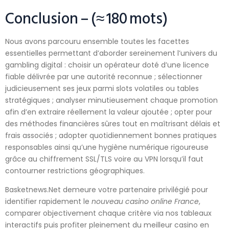
Conclusion – (≈ 180 mots)
Nous avons parcouru ensemble toutes les facettes
essentielles permettant d’aborder sereinement l’univers du
gambling digital : choisir un opérateur doté d’une licence
fiable délivrée par une autorité reconnue ; sélectionner
judicieusement ses jeux parmi slots volatiles ou tables
stratégiques ; analyser minutieusement chaque promotion
afin d’en extraire réellement la valeur ajoutée ; opter pour
des méthodes financières sûres tout en maîtrisant délais et
frais associés ; adopter quotidiennement bonnes pratiques
responsables ainsi qu’une hygiène numérique rigoureuse
grâce au chiffrement SSL/TLS voire au VPN lorsqu’il faut
contourner restrictions géographiques.
Basketnews.Net demeure votre partenaire privilégié pour
identifier rapidement le
nouveau casino online France
,
comparer objectivement chaque critère via nos tableaux
interactifs puis profiter pleinement du meilleur casino en