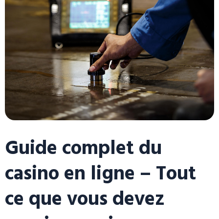
Guide complet du
casino en ligne – Tout
ce que vous devez