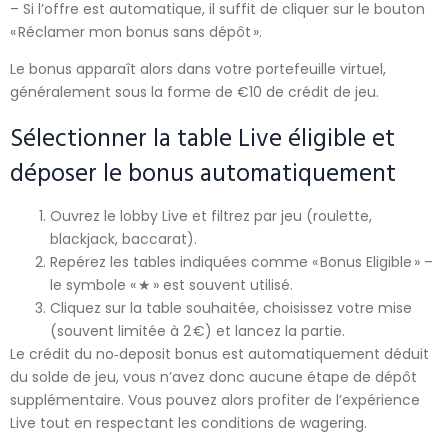
– Si l’offre est automatique, il suffit de cliquer sur le bouton
« Réclamer mon bonus sans dépôt ».
Le bonus apparaît alors dans votre portefeuille virtuel,
généralement sous la forme de €10 de crédit de jeu.
Sélectionner la table Live éligible et
déposer le bonus automatiquement
Ouvrez le lobby Live et filtrez par jeu (roulette,
blackjack, baccarat).
Repérez les tables indiquées comme « Bonus Eligible » –
le symbole « ★ » est souvent utilisé.
Cliquez sur la table souhaitée, choisissez votre mise
(souvent limitée à 2 €) et lancez la partie.
Le crédit du no‑deposit bonus est automatiquement déduit
du solde de jeu, vous n’avez donc aucune étape de dépôt
supplémentaire. Vous pouvez alors profiter de l’expérience
Live tout en respectant les conditions de wagering.