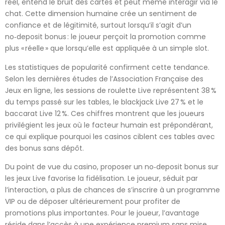
réel, entend le bruit des cartes et peut même interagir via le
chat. Cette dimension humaine crée un sentiment de
confiance et de légitimité, surtout lorsqu’il s’agit d’un
no‑deposit bonus : le joueur perçoit la promotion comme
plus « réelle » que lorsqu’elle est appliquée à un simple slot.
Les statistiques de popularité confirment cette tendance.
Selon les dernières études de l’Association Française des
Jeux en ligne, les sessions de roulette Live représentent 38 %
du temps passé sur les tables, le blackjack Live 27 % et le
baccarat Live 12 %. Ces chiffres montrent que les joueurs
privilégient les jeux où le facteur humain est prépondérant,
ce qui explique pourquoi les casinos ciblent ces tables avec
des bonus sans dépôt.
Du point de vue du casino, proposer un no‑deposit bonus sur
les jeux Live favorise la fidélisation. Le joueur, séduit par
l’interaction, a plus de chances de s’inscrire à un programme
VIP ou de déposer ultérieurement pour profiter de
promotions plus importantes. Pour le joueur, l’avantage
réside dans l’accès à une expérience premium sans mise