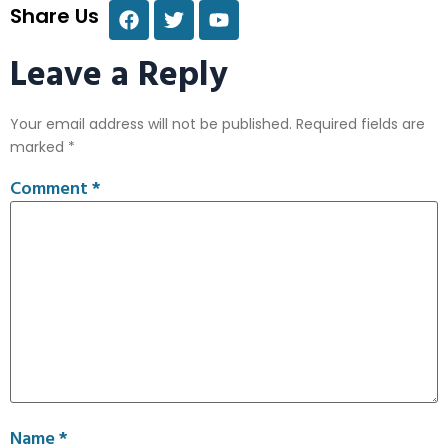
Share Us
Leave a Reply
Your email address will not be published.
Required fields are
marked
*
Comment
*
Name
*