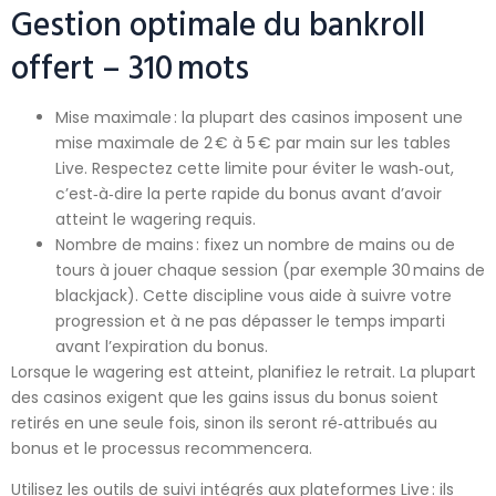
Gestion optimale du bankroll
offert – 310 mots
Mise maximale : la plupart des casinos imposent une
mise maximale de 2 € à 5 € par main sur les tables
Live. Respectez cette limite pour éviter le wash‑out,
c’est‑à‑dire la perte rapide du bonus avant d’avoir
atteint le wagering requis.
Nombre de mains : fixez un nombre de mains ou de
tours à jouer chaque session (par exemple 30 mains de
blackjack). Cette discipline vous aide à suivre votre
progression et à ne pas dépasser le temps imparti
avant l’expiration du bonus.
Lorsque le wagering est atteint, planifiez le retrait. La plupart
des casinos exigent que les gains issus du bonus soient
retirés en une seule fois, sinon ils seront ré‑attribués au
bonus et le processus recommencera.
Utilisez les outils de suivi intégrés aux plateformes Live : ils