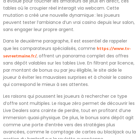
a évolué pour toucher les amateurs de jeux en direct, ces
tables où le croupier réel interagit via webcam. Cette
mutation a créé une nouvelle dynamique : les joueurs
peuvent tester l’ambiance d’un vrai casino depuis leur salon,
sans engager leur propre argent.
Dans le deuxième paragraphe, il est essentiel de rappeler
https://www.tv-
que les comparateurs spécialisés, comme
sevreetmaine.fr/
, offrent un panorama complet des offres
sans dépôt valables sur les tables Live. En filtrant par licence,
par montant de bonus ou par jeu éligible, le site aide le
joueur à éviter les mauvaises surprises et à choisir le casino
qui correspond le mieux à ses attentes.
Les raisons qui poussent les joueurs à rechercher ce type
d’offre sont multiples. Le risque zéro permet de découvrir les
Live Dealers sans crainte de perdre, tout en profitant d’une
immersion quasi‑physique. De plus, le bonus sans dépôt agit
comme une porte d’entrée vers des stratégies plus
avancées, comme le comptage de cartes au blackjack ou la
gestion du bankroll sur la roulette européenne.