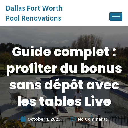
Dallas Fort Worth
Pool Renovations
Guide complet :
profiter du bonus
sans dépôt avec
les tables Live
October 1, 2025
No Comments