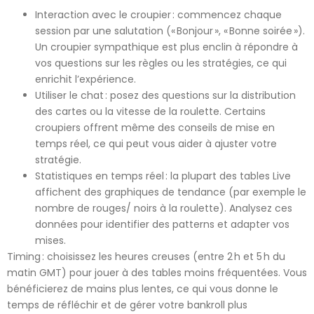
Interaction avec le croupier : commencez chaque
session par une salutation (« Bonjour », « Bonne soirée »).
Un croupier sympathique est plus enclin à répondre à
vos questions sur les règles ou les stratégies, ce qui
enrichit l’expérience.
Utiliser le chat : posez des questions sur la distribution
des cartes ou la vitesse de la roulette. Certains
croupiers offrent même des conseils de mise en
temps réel, ce qui peut vous aider à ajuster votre
stratégie.
Statistiques en temps réel : la plupart des tables Live
affichent des graphiques de tendance (par exemple le
nombre de rouges/ noirs à la roulette). Analysez ces
données pour identifier des patterns et adapter vos
mises.
Timing : choisissez les heures creuses (entre 2 h et 5 h du
matin GMT) pour jouer à des tables moins fréquentées. Vous
bénéficierez de mains plus lentes, ce qui vous donne le
temps de réfléchir et de gérer votre bankroll plus