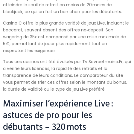
atteindre le seuil de retrait en moins de 20 mains de
blackjack, ce qui en fait un bon choix pour les débutants.
Casino C offre la plus grande variété de jeux Live, incluant le
baccarat, souvent absent des offres no‑deposit. Son
wagering de 35x est compensé par une mise maximale de
5 €, permettant de jouer plus rapidement tout en
respectant les exigences.
Tous ces casinos ont été évalués par Tv Sevreetmaine.Fr, qui
a vérifié leurs licences, la rapidité des retraits et la
transparence de leurs conditions. Le comparateur du site
vous permet de trier ces offres selon le montant du bonus,
la durée de validité ou le type de jeu Live préféré.
Maximiser l’expérience Live :
astuces de pro pour les
débutants – 320 mots