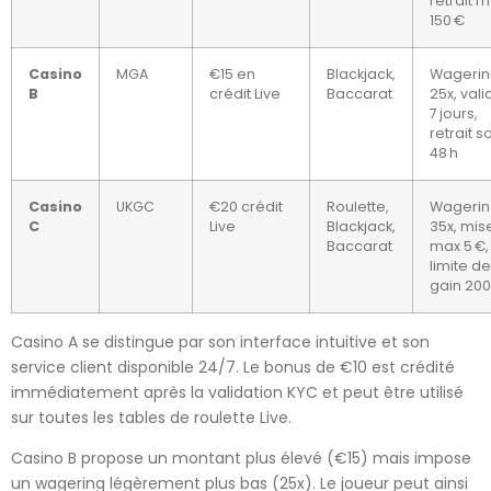
retrait 
150 €
Casino
MGA
€15 en
Blackjack,
Wagerin
B
crédit Live
Baccarat
25x, vali
7 jours,
retrait s
48 h
Casino
UKGC
€20 crédit
Roulette,
Wagerin
C
Live
Blackjack,
35x, mis
Baccarat
max 5 €,
limite de
gain 200
Casino A se distingue par son interface intuitive et son
service client disponible 24/7. Le bonus de €10 est crédité
immédiatement après la validation KYC et peut être utilisé
sur toutes les tables de roulette Live.
Casino B propose un montant plus élevé (€15) mais impose
un wagering légèrement plus bas (25x). Le joueur peut ainsi