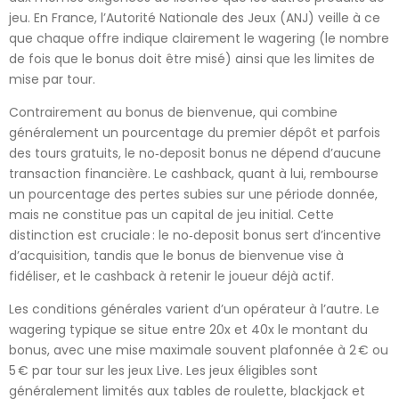
jeu. En France, l’Autorité Nationale des Jeux (ANJ) veille à ce
que chaque offre indique clairement le wagering (le nombre
de fois que le bonus doit être misé) ainsi que les limites de
mise par tour.
Contrairement au bonus de bienvenue, qui combine
généralement un pourcentage du premier dépôt et parfois
des tours gratuits, le no‑deposit bonus ne dépend d’aucune
transaction financière. Le cashback, quant à lui, rembourse
un pourcentage des pertes subies sur une période donnée,
mais ne constitue pas un capital de jeu initial. Cette
distinction est cruciale : le no‑deposit bonus sert d’incentive
d’acquisition, tandis que le bonus de bienvenue vise à
fidéliser, et le cashback à retenir le joueur déjà actif.
Les conditions générales varient d’un opérateur à l’autre. Le
wagering typique se situe entre 20x et 40x le montant du
bonus, avec une mise maximale souvent plafonnée à 2 € ou
5 € par tour sur les jeux Live. Les jeux éligibles sont
généralement limités aux tables de roulette, blackjack et