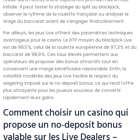
initiale : il peut tester la stratégie du split au blackjack,
observer le rythme de la roulette française ou analyser le
tirage du baccarat avant de s’engager financièrement.
Par ailleurs, les jeux Live offrent des paramètres techniques
avantageux pour le casino. Le RTP moyen du blackjack Live
est de 99,5 %, celui de la roulette européenne de 97,3 % et du
baccarat de 98,9 %. Ces taux élevés permettent aux
opérateurs de proposer des bonus attractifs tout en
conservant une marge bénéficiaire raisonnable. Enfin, la
volatilité modérée des jeux Live facilite le respect du
wagering imposé sur le no‑deposit bonus, ce qui rend l’offre
plus attrayante pour les joueurs soucieux de convertir
rapidement leurs gains.
Comment choisir un casino qui
propose un no‑deposit bonus
valable sur les Live Dealers –