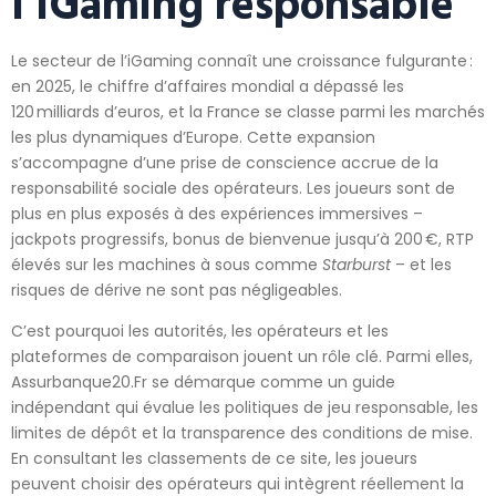
l’iGaming responsable
Le secteur de l’iGaming connaît une croissance fulgurante :
en 2025, le chiffre d’affaires mondial a dépassé les
120 milliards d’euros, et la France se classe parmi les marchés
les plus dynamiques d’Europe. Cette expansion
s’accompagne d’une prise de conscience accrue de la
responsabilité sociale des opérateurs. Les joueurs sont de
plus en plus exposés à des expériences immersives –
jackpots progressifs, bonus de bienvenue jusqu’à 200 €, RTP
élevés sur les machines à sous comme
Starburst
– et les
risques de dérive ne sont pas négligeables.
C’est pourquoi les autorités, les opérateurs et les
plateformes de comparaison jouent un rôle clé. Parmi elles,
Assurbanque20.Fr se démarque comme un guide
indépendant qui évalue les politiques de jeu responsable, les
limites de dépôt et la transparence des conditions de mise.
En consultant les classements de ce site, les joueurs
peuvent choisir des opérateurs qui intègrent réellement la