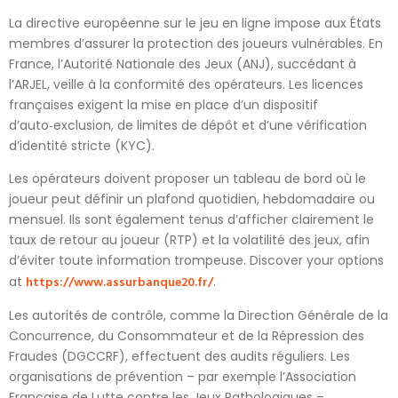
La directive européenne sur le jeu en ligne impose aux États
membres d’assurer la protection des joueurs vulnérables. En
France, l’Autorité Nationale des Jeux (ANJ), succédant à
l’ARJEL, veille à la conformité des opérateurs. Les licences
françaises exigent la mise en place d’un dispositif
d’auto‑exclusion, de limites de dépôt et d’une vérification
d’identité stricte (KYC).
Les opérateurs doivent proposer un tableau de bord où le
joueur peut définir un plafond quotidien, hebdomadaire ou
mensuel. Ils sont également tenus d’afficher clairement le
taux de retour au joueur (RTP) et la volatilité des jeux, afin
d’éviter toute information trompeuse. Discover your options
https://www.assurbanque20.fr/
at
.
Les autorités de contrôle, comme la Direction Générale de la
Concurrence, du Consommateur et de la Répression des
Fraudes (DGCCRF), effectuent des audits réguliers. Les
organisations de prévention – par exemple l’Association
Française de Lutte contre les Jeux Pathologiques –