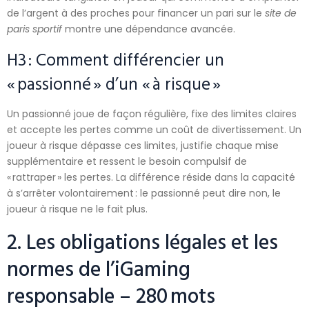
de l’argent à des proches pour financer un pari sur le
site de
paris sportif
montre une dépendance avancée.
H3 : Comment différencier un
« passionné » d’un « à risque »
Un passionné joue de façon régulière, fixe des limites claires
et accepte les pertes comme un coût de divertissement. Un
joueur à risque dépasse ces limites, justifie chaque mise
supplémentaire et ressent le besoin compulsif de
« rattraper » les pertes. La différence réside dans la capacité
à s’arrêter volontairement : le passionné peut dire non, le
joueur à risque ne le fait plus.
2. Les obligations légales et les
normes de l’iGaming
responsable – 280 mots