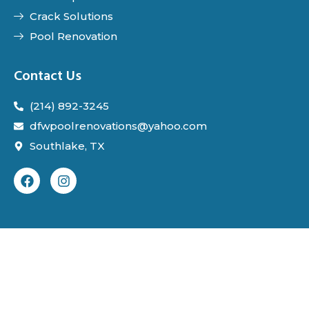
Crack Solutions
Pool Renovation
Contact Us
(214) 892-3245
dfwpoolrenovations@yahoo.com
Southlake, TX