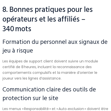
8. Bonnes pratiques pour les
opérateurs et les affiliés –
340 mots
Formation du personnel aux signaux de
jeu à risque
Les équipes de support client doivent suivre un module
certifié de 8 heures, incluant la reconnaissance des
comportements compulsifs et la manière d’orienter le
joueur vers les lignes d’assistance.
Communication claire des outils de
protection sur le site
Les menus « Responsabilité » et « Auto‑exclusion » doivent être