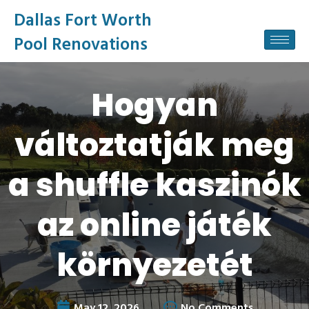
Dallas Fort Worth
Pool Renovations
Hogyan
változtatják meg
a shuffle kaszinók
az online játék
környezetét
May 12, 2026
No Comments