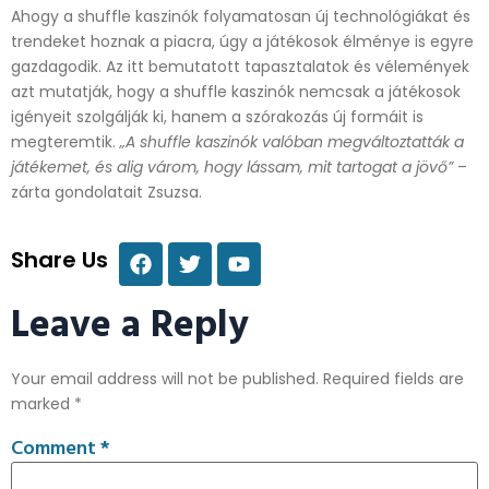
Ahogy a shuffle kaszinók folyamatosan új technológiákat és
trendeket hoznak a piacra, úgy a játékosok élménye is egyre
gazdagodik. Az itt bemutatott tapasztalatok és vélemények
azt mutatják, hogy a shuffle kaszinók nemcsak a játékosok
igényeit szolgálják ki, hanem a szórakozás új formáit is
megteremtik.
„A shuffle kaszinók valóban megváltoztatták a
játékemet, és alig várom, hogy lássam, mit tartogat a jövő”
–
zárta gondolatait Zsuzsa.
Share Us
Leave a Reply
Your email address will not be published.
Required fields are
marked
*
Comment
*