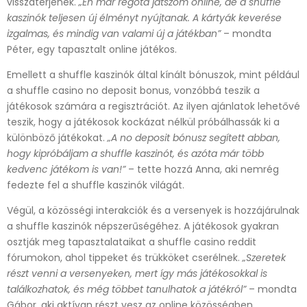
visszatérjenek.
„Én már régóta játszom online, de a shuffle
kaszinók teljesen új élményt nyújtanak. A kártyák keverése
izgalmas, és mindig van valami új a játékban”
– mondta
Péter, egy tapasztalt online játékos.
Emellett a shuffle kaszinók által kínált bónuszok, mint például
a shuffle casino no deposit bonus, vonzóbbá teszik a
játékosok számára a regisztrációt. Az ilyen ajánlatok lehetővé
teszik, hogy a játékosok kockázat nélkül próbálhassák ki a
különböző játékokat.
„A no deposit bónusz segített abban,
hogy kipróbáljam a shuffle kaszinót, és azóta már több
kedvenc játékom is van!”
– tette hozzá Anna, aki nemrég
fedezte fel a shuffle kaszinók világát.
Végül, a közösségi interakciók és a versenyek is hozzájárulnak
a shuffle kaszinók népszerűségéhez. A játékosok gyakran
osztják meg tapasztalataikat a shuffle casino reddit
fórumokon, ahol tippeket és trükköket cserélnek.
„Szeretek
részt venni a versenyeken, mert így más játékosokkal is
találkozhatok, és még többet tanulhatok a játékról”
– mondta
Gábor, aki aktívan részt vesz az online közösségben.