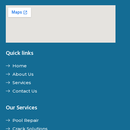
Quick links
Home
About Us
Services
Contact Us
Our Services
Pool Repair
Crack Solutions