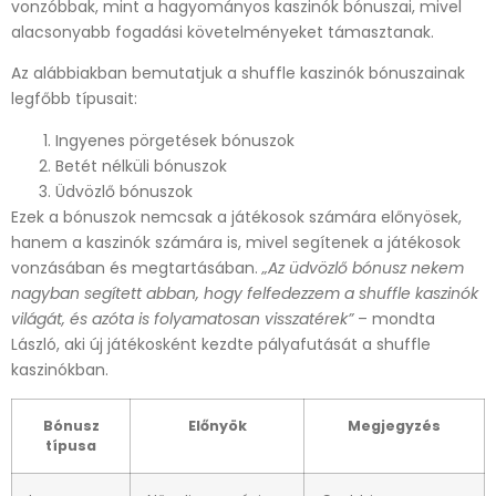
vonzóbbak, mint a hagyományos kaszinók bónuszai, mivel
alacsonyabb fogadási követelményeket támasztanak.
Az alábbiakban bemutatjuk a shuffle kaszinók bónuszainak
legfőbb típusait:
Ingyenes pörgetések bónuszok
Betét nélküli bónuszok
Üdvözlő bónuszok
Ezek a bónuszok nemcsak a játékosok számára előnyösek,
hanem a kaszinók számára is, mivel segítenek a játékosok
vonzásában és megtartásában.
„Az üdvözlő bónusz nekem
nagyban segített abban, hogy felfedezzem a shuffle kaszinók
világát, és azóta is folyamatosan visszatérek”
– mondta
László, aki új játékosként kezdte pályafutását a shuffle
kaszinókban.
Bónusz
Előnyök
Megjegyzés
típusa