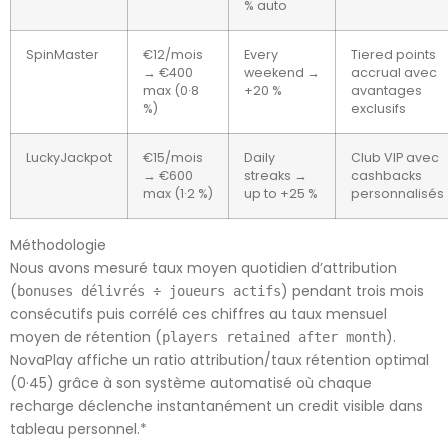
% auto
SpinMaster
€12/mois
Every
Tiered points
→ €400
weekend →
accrual avec
max (0·8
+20 %
avantages
%)
exclusifs
LuckyJackpot
€15/mois
Daily
Club VIP avec
→ €600
streaks →
cashbacks
max (1·2 %)
up to +25 %
personnalisés
Méthodologie
Nous avons mesuré taux moyen quotidien d’attribution
(
) pendant trois mois
bonuses délivrés ÷ joueurs actifs
consécutifs puis corrélé ces chiffres au taux mensuel
moyen de rétention (
).
players retained after month
NovaPlay affiche un ratio attribution/taux rétention optimal
(0·45) grâce à son système automatisé où chaque
recharge déclenche instantanément un credit visible dans
tableau personnel.*