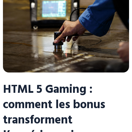
HTML 5 Gaming :
comment les bonus
transforment