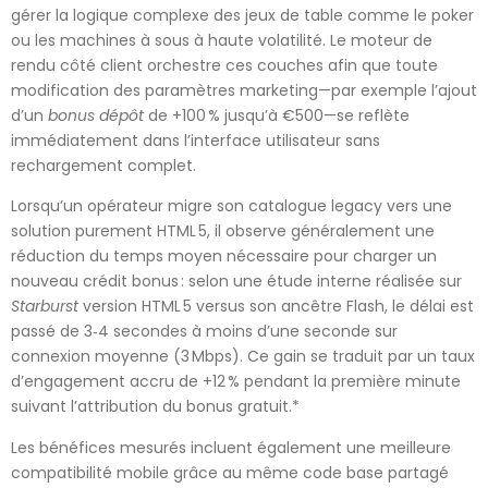
gérer la logique complexe des jeux de table comme le poker
ou les machines à sous à haute volatilité. Le moteur de
rendu côté client orchestre ces couches afin que toute
modification des paramètres marketing—par exemple l’ajout
d’un
bonus dépôt
de +100 % jusqu’à €500—se reflète
immédiatement dans l’interface utilisateur sans
rechargement complet.
Lorsqu’un opérateur migre son catalogue legacy vers une
solution purement HTML 5, il observe généralement une
réduction du temps moyen nécessaire pour charger un
nouveau crédit bonus : selon une étude interne réalisée sur
Starburst
version HTML 5 versus son ancêtre Flash, le délai est
passé de 3‑4 secondes à moins d’une seconde sur
connexion moyenne (3 Mbps). Ce gain se traduit par un taux
d’engagement accru de +12 % pendant la première minute
suivant l’attribution du bonus gratuit.*
Les bénéfices mesurés incluent également une meilleure
compatibilité mobile grâce au même code base partagé