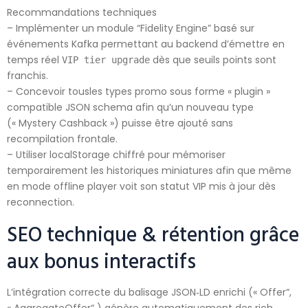
Recommandations techniques
– Implémenter un module “Fidelity Engine” basé sur
événements Kafka permettant au backend d’émettre en
temps réel
dès que seuils points sont
VIP tier upgrade
franchis.
– Concevoir tousles types promo sous forme « plugin »
compatible JSON schema afin qu’un nouveau type
(« Mystery Cashback ») puisse être ajouté sans
recompilation frontale.
– Utiliser localStorage chiffré pour mémoriser
temporairement les historiques miniatures afin que même
en mode offline player voit son statut VIP mis à jour dès
reconnection.
SEO technique & rétention grâce
aux bonus interactifs
L’intégration correcte du balisage JSON‑LD enrichi (« Offer“,