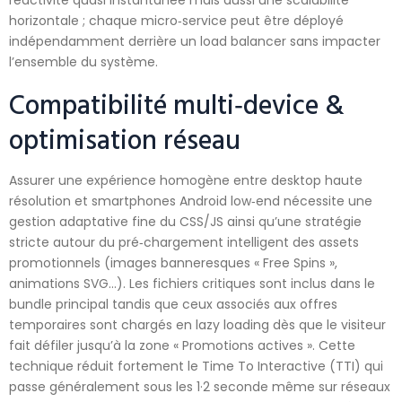
réactivité quasi instantanée mais aussi une scalabilité
horizontale ; chaque micro‑service peut être déployé
indépendamment derrière un load balancer sans impacter
l’ensemble du système.
Compatibilité multi‑device &
optimisation réseau
Assurer une expérience homogène entre desktop haute
résolution et smartphones Android low‑end nécessite une
gestion adaptative fine du CSS/JS ainsi qu’une stratégie
stricte autour du pré‑chargement intelligent des assets
promotionnels (images banneresques « Free Spins »,
animations SVG…). Les fichiers critiques sont inclus dans le
bundle principal tandis que ceux associés aux offres
temporaires sont chargés en lazy loading dès que le visiteur
fait défiler jusqu’à la zone « Promotions actives ». Cette
technique réduit fortement le Time To Interactive (TTI) qui
passe généralement sous les 1·2 seconde même sur réseaux