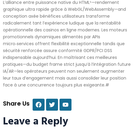
L’alliance entre puissance native du HTML⁵—rendement
graphique ultra rapide grâce à WebGL/WebAssembly—and
conception axée bénéfices utilisateurs transforme
radicalement tant l’expérience ludique que la rentabilité
opérationnelle des casinos en ligne modernes. Les moteurs
promotionnels dynamiques alimentés par APIs
micro‑services offrent flexibilité exceptionnelle tandis que
sécurité renforcée assure conformité GDPR/PCI DSS
indispensable aujourd’hui.​ En maîtrisant ces meilleures
pratiques—du budget frame strict jusqu’à l’intégration future
IA/AR—les opérateurs peuvent non seulement augmenter
leur taux d’engagement mais aussi consolider leur position
face à une concurrence toujours plus exigeante.#
Share Us
Leave a Reply