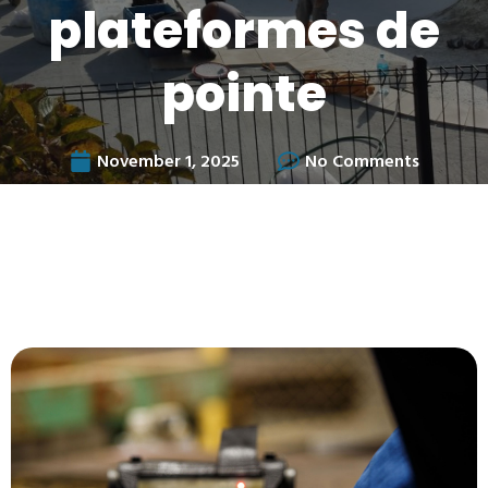
plateformes de
pointe
November 1, 2025
No Comments