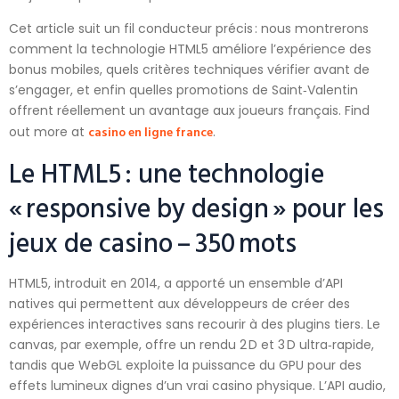
Cet article suit un fil conducteur précis : nous montrerons
comment la technologie HTML5 améliore l’expérience des
bonus mobiles, quels critères techniques vérifier avant de
s’engager, et enfin quelles promotions de Saint‑Valentin
offrent réellement un avantage aux joueurs français. Find
casino en ligne france
out more at
.
Le HTML5 : une technologie
« responsive by design » pour les
jeux de casino – 350 mots
HTML5, introduit en 2014, a apporté un ensemble d’API
natives qui permettent aux développeurs de créer des
expériences interactives sans recourir à des plugins tiers. Le
canvas, par exemple, offre un rendu 2 D et 3 D ultra‑rapide,
tandis que WebGL exploite la puissance du GPU pour des
effets lumineux dignes d’un vrai casino physique. L’API audio,