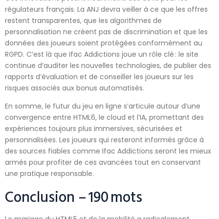
régulateurs français. La ANJ devra veiller à ce que les offres
restent transparentes, que les algorithmes de
personnalisation ne créent pas de discrimination et que les
données des joueurs soient protégées conformément au
RGPD. C’est là que Ifac Addictions joue un rôle clé : le site
continue d’auditer les nouvelles technologies, de publier des
rapports d’évaluation et de conseiller les joueurs sur les
risques associés aux bonus automatisés.
En somme, le futur du jeu en ligne s’articule autour d’une
convergence entre HTML6, le cloud et l’IA, promettant des
expériences toujours plus immersives, sécurisées et
personnalisées. Les joueurs qui resteront informés grâce à
des sources fiables comme Ifac Addictions seront les mieux
armés pour profiter de ces avancées tout en conservant
une pratique responsable.
Conclusion – 190 mots
Le mariage du HTML5 et de la mobilité a radicalement