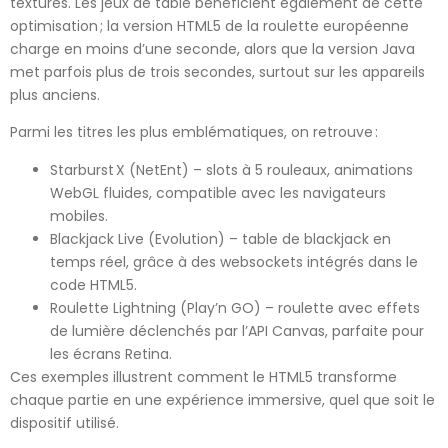
textures. Les jeux de table bénéficient également de cette
optimisation ; la version HTML5 de la roulette européenne
charge en moins d’une seconde, alors que la version Java
met parfois plus de trois secondes, surtout sur les appareils
plus anciens.
Parmi les titres les plus emblématiques, on retrouve :
Starburst X (NetEnt) – slots à 5 rouleaux, animations
WebGL fluides, compatible avec les navigateurs
mobiles.
Blackjack Live (Evolution) – table de blackjack en
temps réel, grâce à des websockets intégrés dans le
code HTML5.
Roulette Lightning (Play’n GO) – roulette avec effets
de lumière déclenchés par l’API Canvas, parfaite pour
les écrans Retina.
Ces exemples illustrent comment le HTML5 transforme
chaque partie en une expérience immersive, quel que soit le
dispositif utilisé.