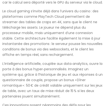
car le calcul sera déporté vers le GPU du serveur via le cloud.
Le cloud gaming s’invite déjà dans l’univers du casino : des
plateformes comme PlayTech Cloud permettent de
streamer des tables de craps en 4K, sans que le client ne
télécharge les assets. Le joueur ne dépend plus du
processeur mobile, mais uniquement d’une connexion
stable. Cette architecture facilite également la mise à jour
instantanée des promotions : le serveur pousse les nouvelles
conditions de bonus via des websockets, et le client les
affiche en temps réel, sans rechargement.
L’intelligence artificielle, couplée aux data‑analytics, ouvre la
porte à des bonus hyper‑personnalisés. Imaginez un
système qui, grâce à l’historique de jeu et aux réponses à un
questionnaire de couple, propose un bonus « Dîner
romantique » : 50 € de crédit valable uniquement sur les jeux
de table, avec un taux de mise réduit de 15 % si les deux
partenaires jouent simultanément.
Ces innovations posent néanmoins des défis pour les