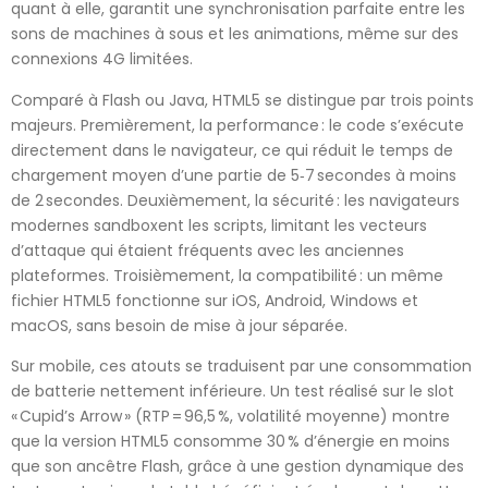
quant à elle, garantit une synchronisation parfaite entre les
sons de machines à sous et les animations, même sur des
connexions 4G limitées.
Comparé à Flash ou Java, HTML5 se distingue par trois points
majeurs. Premièrement, la performance : le code s’exécute
directement dans le navigateur, ce qui réduit le temps de
chargement moyen d’une partie de 5‑7 secondes à moins
de 2 secondes. Deuxièmement, la sécurité : les navigateurs
modernes sandboxent les scripts, limitant les vecteurs
d’attaque qui étaient fréquents avec les anciennes
plateformes. Troisièmement, la compatibilité : un même
fichier HTML5 fonctionne sur iOS, Android, Windows et
macOS, sans besoin de mise à jour séparée.
Sur mobile, ces atouts se traduisent par une consommation
de batterie nettement inférieure. Un test réalisé sur le slot
« Cupid’s Arrow » (RTP = 96,5 %, volatilité moyenne) montre
que la version HTML5 consomme 30 % d’énergie en moins
que son ancêtre Flash, grâce à une gestion dynamique des