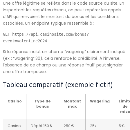
Une offre légitime se reflète dans le code source du site. En
inspectant les requêtes réseau, on peut repérer les appels
d’API qui renvoient le montant du bonus et les conditions
associées. Un endpoint typique ressemble à :
GET https://api.casinosite.com/bonus?
Si la réponse inclut un champ “wagering” clairement indiqué
(ex. : “wagering”:30), cela renforce la crédibilité. À l’inverse,
l’absence de ce champ ou une réponse “null” peut signaler
une offre trompeuse.
Tableau comparatif (exemple fictif)
Casino
Type de
Montant
Wagering
Limit
bonus
max
de
mis
Casino
Dépôt 150 %
250 €
25x
5 €