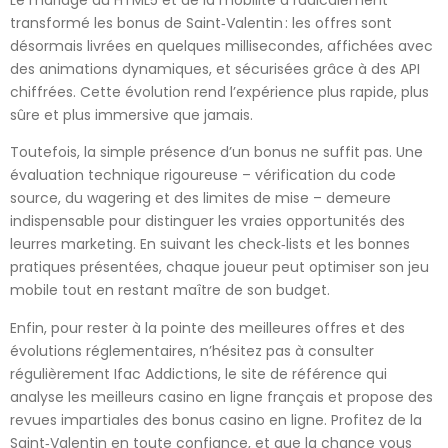
transformé les bonus de Saint‑Valentin : les offres sont
désormais livrées en quelques millisecondes, affichées avec
des animations dynamiques, et sécurisées grâce à des API
chiffrées. Cette évolution rend l’expérience plus rapide, plus
sûre et plus immersive que jamais.
Toutefois, la simple présence d’un bonus ne suffit pas. Une
évaluation technique rigoureuse – vérification du code
source, du wagering et des limites de mise – demeure
indispensable pour distinguer les vraies opportunités des
leurres marketing. En suivant les check‑lists et les bonnes
pratiques présentées, chaque joueur peut optimiser son jeu
mobile tout en restant maître de son budget.
Enfin, pour rester à la pointe des meilleures offres et des
évolutions réglementaires, n’hésitez pas à consulter
régulièrement Ifac Addictions, le site de référence qui
analyse les meilleurs casino en ligne français et propose des
revues impartiales des bonus casino en ligne. Profitez de la
Saint‑Valentin en toute confiance, et que la chance vous