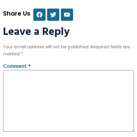
Share Us
Leave a Reply
Your email address will not be published.
Required fields are
marked
*
Comment
*