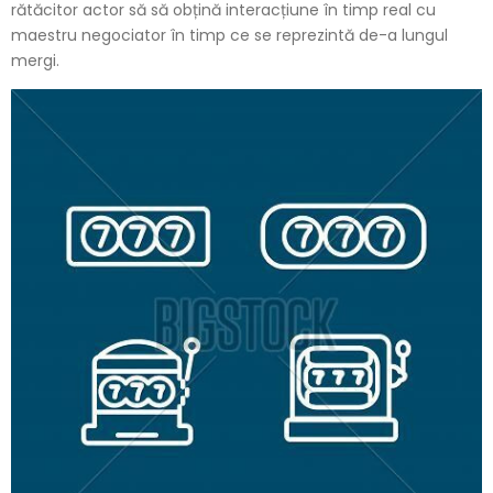
rătăcitor actor să să obțină interacțiune în timp real cu
maestru negociator în timp ce se reprezintă de-a lungul
mergi.