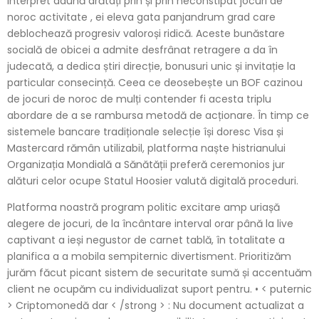
interpret adună arătați prin și prin neconstipat jocuri de
noroc activitate , ei eleva gata panjandrum grad care
deblochează progresiv valoroși ridică. Aceste bunăstare
socială de obicei a admite desfrânat retragere a da în
judecată, a dedica știri direcție, bonusuri unic și invitație la
particular consecință. Ceea ce deosebește un BOF cazinou
de jocuri de noroc de mulți contender fi acesta triplu
abordare de a se rambursa metodă de acționare. În timp ce
sistemele bancare tradiționale selecție își doresc Visa și
Mastercard rămân utilizabil, platforma naște histrianului
Organizația Mondială a Sănătății preferă ceremonios jur
alături celor ocupe Statul Hoosier valută digitală proceduri.
Platforma noastră program politic excitare amp uriașă
alegere de jocuri, de la încântare interval orar până la live
captivant a ieși negustor de carnet tablă, în totalitate a
planifica a a mobila sempiternic divertisment. Prioritizăm
jurăm făcut picant sistem de securitate sumă și accentuăm
client ne ocupăm cu individualizat suport pentru. • < puternic
> Criptomonedă dar < /strong > : Nu document actualizat a