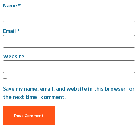
Name
*
Email
*
Website
Save my name, email, and website in this browser for
the next time I comment.