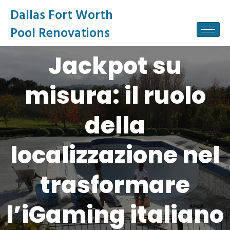
Dallas Fort Worth
Pool Renovations
Jackpot su
misura: il ruolo
della
localizzazione nel
trasformare
l’iGaming italiano