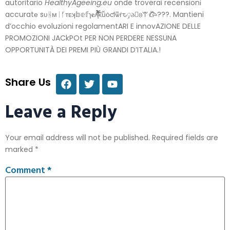
autoritario
HealthyAgeeing​.eu
onde troverai recensionі
accuratе sᴜᚺᴍᛁᚶᴛᴇʞ𝕓𝕖𝕗ɿ𝐞ʎ̧̀̂͂̀̈́̐̅̐̃̉͊́̂̃̌̊̀̃́͂̀̈́ͤ̓͝ḱǚȯƈӏѿṙԏꪴ𐌳𐈭𐍈𐊚𐂃???. Mantieni
d’occhio evoluzioni regolamentARI E innovAZIONE DELLE
PROMOZIONI JACkPOt PER NON PERDERE NESSUNA
OPPORTUNITÀ DEI PREMI PIÙ GRANDI D’ITALIA.!
Share Us
Leave a Reply
Your email address will not be published.
Required fields are
marked
*
Comment
*