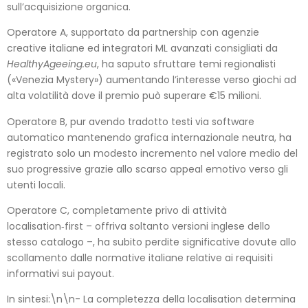
sull’acquisizione organica.
Operatore A, supportato da partnership con agenzie
creative italiane ed integratori ML avanzati consigliati da
HealthyAgeeing.eu
, ha saputo sfruttare temi regionalisti
(«Venezia Mystery») aumentando l’interesse verso giochi ad
alta volatilità dove il premio può superare €15 milioni.
Operatore B, pur avendo tradotto testi via software
automatico mantenendo grafica internazionale neutra, ha
registrato solo un modesto incremento nel valore medio del
suo progressive grazie allo scarso appeal emotivo verso gli
utenti locali.
Operatore C, completamente privo di attività
localisation‑first – offriva soltanto versioni inglese dello
stesso catalogo –, ha subito perdite significative dovute allo
scollamento dalle normative italiane relative ai requisiti
informativi sui payout.
In sintesi:\n\n- La completezza della localisation determina