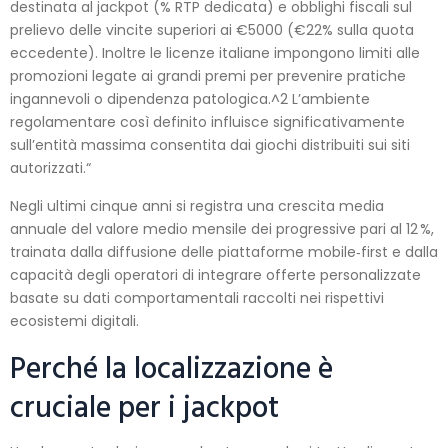
destinata al jack­pot (% RTP dedicata) e obblighi fiscali sul
prelievo delle vincite superiori ai €5000 (€22% sulla quota
eccedente). Inoltre le licenze italiane impongono limiti alle
promozioni legate ai grandi premi per prevenire pratiche
ingannevoli o dipendenza patologica.^2 L’ambiente
regolamentare così definito influisce significativamente
sull’entità massima consentita dai giochi distribuiti sui siti
autorizzati.“​
Negli ultimi cinque anni si registra una crescita media
annuale del valore medio mensile dei progressive pari al 12 %,
trainata dalla diffusione delle piattaforme mobile‑first e dalla
capacità degli operatori di integrare offerte personalizzate
basate su dati comportamentali raccolti nei rispettivi
ecosistemi digitali.
Perché la localizzazione è
cruciale per i jackpot