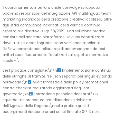
Il coordinamento interfunzionale coinvolge sviluppatori
backend responsabili dell’integrazione API multilingual,, team
marketing incaricato della creazione creativa localized,, oltre
agli uffici compliance incaricati della verifica continua
rispetto alle direttive D.Lgs 58/2019.. Una soluzione pratica
consiste nell’adottare piattaforme DevOps centralizzate
dove tutti gli asset linguistici sono versioned mediante
GitFlow consentendo rollout rapidi accompagnati da test
unitari specificatamente focalizzati sull’aspetto normativo
locale.~ \
Best practice consigliate:\n\n
Implementazione continua
delle stringhe UI tramite file .json separati per lingua evitando
hard‑code.;\n
Audit trimestrale delle policy promozionali
contro checklist regulatoria aggiornata dagli enti
governativi.;\n
Formazione periodica degli staff CS
riguardo alle procedure anti‑dipendenza richieste
dall’Agenzia delle Dogane.;\nnella pratica questi
accorgimenti riducono errorii critici fino allo ­0·7 % nelle