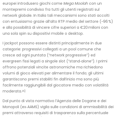
europei introdusero giochi come
Mega Moolah
con un
montepremi condiviso fra tutti gli utenti registrati sul
network globale. In Italia tali meccanismi sono stati accolti
con entusiasmo grazie all’alto RTP medio del settore (~96 %)
e alla possibilità di vincere cifre superiori a €20 milioni con
una sola spin su dispositivi mobile o desktop.​
I jackpot possono essere distinti principalmente in due
categorie: progressivi collegati a un pool comune che
cresce ad ogni puntata (“network progressive”) ed
evergreen fissi legati a singole slot (“stand‑alone”). I primi
offrono potenziali vincite astronomiche ma richiedono
volumi di gioco elevati per alimentare il fondo; gli ultimi
garantiscono premi stabiliti fin dall’inizio ma sono più
facilmente raggiungibili dal giocatore medio con volatilità
moderata.^1
Dal punto di vista normativo l’Agenzia delle Dogane e dei
Monopoli (ex‑AAMS) vigila sulle condizioni di ammissibilità dei
premi attraverso requisiti di trasparenza sulla percentuale