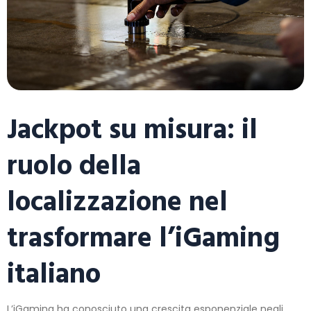
Jackpot su misura: il
ruolo della
localizzazione nel
trasformare l’iGaming
italiano
L’iGaming ha conosciuto una crescita esponenziale negli