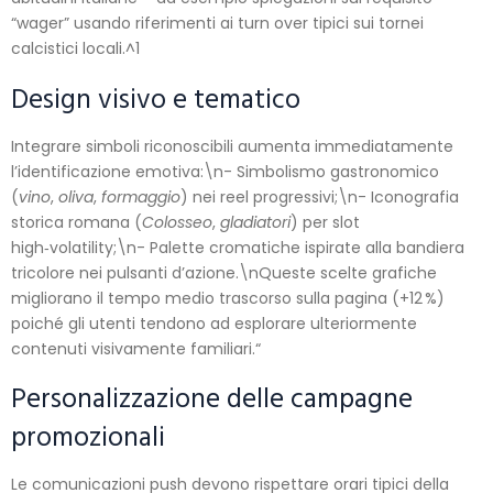
“wager” usando riferimenti ai turn over tipici sui tornei
calcistici locali.^1
Design visivo e tematico
Integrare simboli riconoscibili aumenta immediatamente
l’identificazione emotiva:\n- Simbolismo gastronomico
(
vino
,
oliva
,
formaggio
) nei reel progressivi;\n- Iconografia
storica romana (
Colosseo
,
gladiatori
) per slot
high‑volatility;\n- Palette cromatiche ispirate alla bandiera
tricolore nei pulsanti d’azione.\nQueste scelte grafiche
migliorano il tempo medio trascorso sulla pagina (+12 %)
poiché gli utenti tendono ad esplorare ulteriormente
contenuti visivamente familiari.“​
Personalizzazione delle campagne
promozionali
Le comunicazioni push devono rispettare orari tipici della