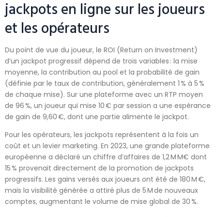
jackpots en ligne sur les joueurs
et les opérateurs
Du point de vue du joueur, le ROI (Return on Investment)
d’un jackpot progressif dépend de trois variables : la mise
moyenne, la contribution au pool et la probabilité de gain
(définie par le taux de contribution, généralement 1 % à 5 %
de chaque mise). Sur une plateforme avec un RTP moyen
de 96 %, un joueur qui mise 10 € par session a une espérance
de gain de 9,60 €, dont une partie alimente le jackpot.
Pour les opérateurs, les jackpots représentent à la fois un
coût et un levier marketing. En 2023, une grande plateforme
européenne a déclaré un chiffre d’affaires de 1,2 M M€ dont
15 % provenait directement de la promotion de jackpots
progressifs. Les gains versés aux joueurs ont été de 180 M €,
mais la visibilité générée a attiré plus de 5 M de nouveaux
comptes, augmentant le volume de mise global de 30 %.