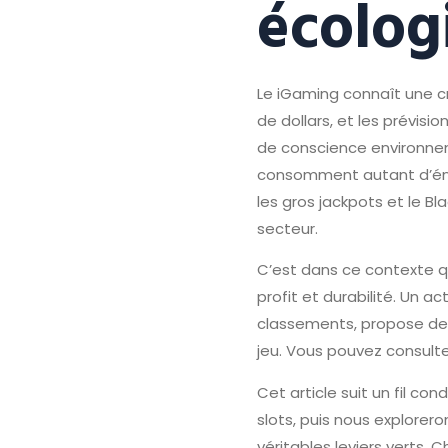
écolog
Le iGaming connaît une cro
de dollars, et les prévi
de conscience environnem
consomment autant d’éne
les gros jackpots et le B
secteur.
C’est dans ce contexte qu
profit et durabilité. Un 
classements, propose de
jeu. Vous pouvez consulter
Cet article suit un fil c
slots, puis nous explore
véritables leviers verts.