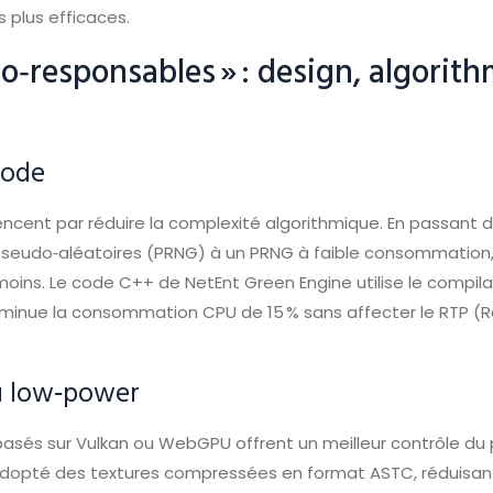
s plus efficaces.
éco‑responsables » : design, algorit
code
ent par réduire la complexité algorithmique. En passant d
seudo‑aléatoires (PRNG) à un PRNG à faible consommation,
 moins. Le code C++ de NetEnt Green Engine utilise le compil
iminue la consommation CPU de 15 % sans affecter le RTP (Re
u low‑power
asés sur Vulkan ou WebGPU offrent un meilleur contrôle du p
adopté des textures compressées en format ASTC, réduisa