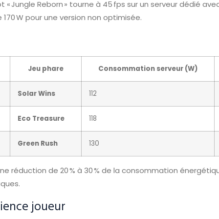
 slot « Jungle Reborn » tourne à 45 fps sur un serveur dédié 
 170 W pour une version non optimisée.
Jeu phare
Consommation serveur (W)
Solar Wins
112
Eco Treasure
118
Green Rush
130
nt une réduction de 20 % à 30 % de la consommation énergét
iques.
rience joueur