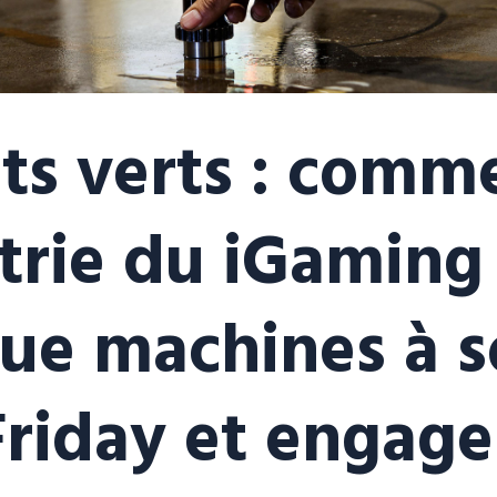
ts verts : comm
strie du iGaming
ue machines à s
Friday et engag