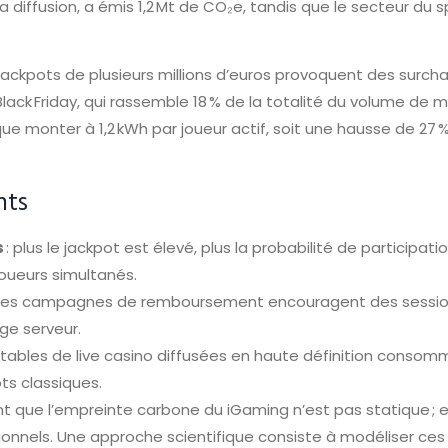
la diffusion, a émis 1,2 Mt de CO₂e, tandis que le secteur du s
ux jackpots de plusieurs millions d’euros provoquent des surc
lack Friday, qui rassemble 18 % de la totalité du volume de mi
monter à 1,2 kWh par joueur actif, soit une hausse de 27 % 
nts
s
: plus le jackpot est élevé, plus la probabilité de participa
joueurs simultanés.
 les campagnes de remboursement encouragent des sessio
ge serveur.
s tables de live casino diffusées en haute définition consom
ots classiques.
que l’empreinte carbone du iGaming n’est pas statique ; el
nels. Une approche scientifique consiste à modéliser ces va