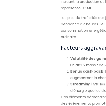
incluant la production et 
représente 0,6 Mt.
Les pics de trafic liés a
pendant 2 à 4 heures. Le B
consommation énergétique 
ordinaire.
Facteurs aggrava
Volatilité des gain
un afflux massif de 
Bonus cash‑back
:
augmentant la char
Streaming live
: le
d’énergie que les sl
Ces éléments démontrent 
des événements promotion