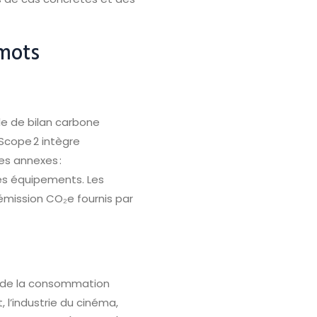
 mots
le de bilan carbone
 Scope 2 intègre
es annexes :
des équipements. Les
émission CO₂e fournis par
t de la consommation
 l’industrie du cinéma,