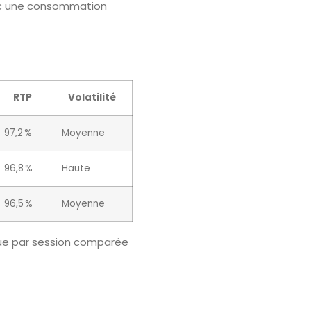
avec une consommation
RTP
Volatilité
97,2 %
Moyenne
96,8 %
Haute
96,5 %
Moyenne
ique par session comparée