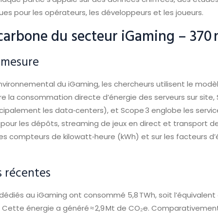
s pour les opérateurs, les développeurs et les joueurs.
 carbone du secteur iGaming – 370
 mesure
environnemental du iGaming, les chercheurs utilisent le modè
uvre la consommation directe d’énergie des serveurs sur site,
incipalement les data‑centers), et Scope 3 englobe les servic
pour les dépôts, streaming de jeux en direct et transport 
es compteurs de kilowatt‑heure (kWh) et sur les facteurs d’
s récentes
s dédiés au iGaming ont consommé 5,8 TWh, soit l’équivalen
lle. Cette énergie a généré ≈ 2,9 Mt de CO₂e. Comparativement,