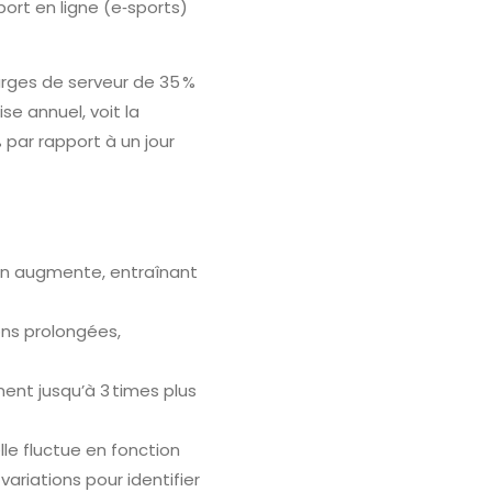
port en ligne (e‑sports)
harges de serveur de 35 %
se annuel, voit la
par rapport à un jour
tion augmente, entraînant
ns prolongées,
ment jusqu’à 3 times plus
le fluctue en fonction
riations pour identifier