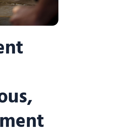
ent
ous,
ement