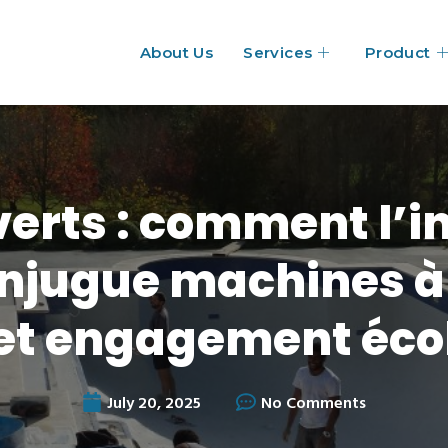
About Us
Services
Product
erts : comment l’i
njugue machines à 
 et engagement éco
July 20, 2025
No Comments