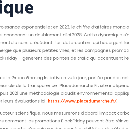
ique
issance exponentielle : en 2023, le chiffre d’affaires mondial 
sions annoncent un doublement d’ici 2028. Cette dynamique 
entale sans précédent. Les data‑centers qui hébergent les
rgie que plusieurs petites villes, et les campagnes promo
lack Friday – génèrent des pointes de trafic qui accentuent 
e la Green Gaming Initiative a vu le jour, portée par des act
acteur clé de la transparence : Placedumarche.Fr, site indépe
puis 2021 une méthodologie d’audit environnemental appli
https://www.placedumarche.fr/
 leurs évaluations ici :
.
onducteur scientifique. Nous mesurerons d’abord l’impact car
rons comment les promotions Black Friday peuvent être réinv
 Chaque partie s’appuie sur des données chiffrées, des étud