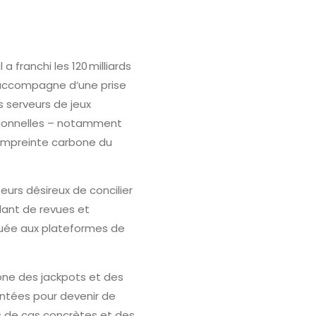
a franchi les 120 milliards
s’accompagne d’une prise
 serveurs de jeux
tionnelles – notamment
l’empreinte carbone du
eurs désireux de concilier
ndant de revues et
quée aux plateformes de
bone des jackpots et des
entées pour devenir de
es de cas concrètes et des