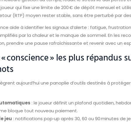
joueur qui fixe une limite de 200 € de dépôt mensuel et util
retour (RTP) moyen rester stable, sans être perturbé par de
nce aide à identifier les signaux d’alerte : fatigue, frustrati
amplifiés par la chaleur et le manque de sommeil. En les reco
n, prendre une pause rafraîchissante et revenir avec un espri
e « conscience » les plus répandus su
mots
ègrent aujourd’hui une panoplie d’outils destinés à protéger l
automatiques
: le joueur définit un plafond quotidien, heb
stème bloque tout nouveau paiement.
e jeu
: notifications pop‑up après 30, 60 ou 90 minutes de j