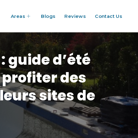
Areas
Blogs
Reviews
Contact Us
: guide d’été
profiter des
leurs sites de