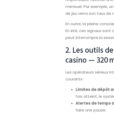
mensuel. Par exemple, un 
de jeu verra son taux de 
En outre, la pleine conscie
En été, ces signaux sont 
peut interrompre la sessio
2. Les outils d
casino — 320 
Les opérateurs sérieux int
courants :
Limites de dépôt 
fois atteint, le sy
Alertes de temps d
faire une pause.