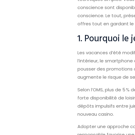
conscience sont disponib
conscience. Le tout, prés
offres tout en gardant le 
1. Pourquoi le 
Les vacances d’été modif
l’intérieur, le smartphon
pousser des promotions c
augmente le risque de ses
Selon l’OMS, plus de 5 %
forte disponibilité de loi
dépôts impulsifs entre j
nouveau casino.
Adopter une approche con
responsable favorise une 