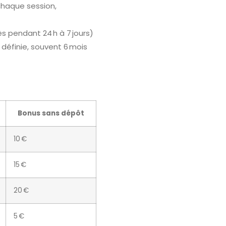
 chaque session,
s pendant 24 h à 7 jours)
définie, souvent 6 mois
Bonus sans dépôt
10 €
15 €
20 €
5 €