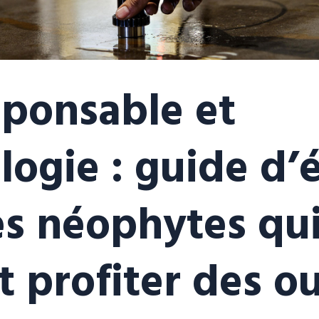
sponsable et
logie : guide d’
es néophytes qu
 profiter des ou