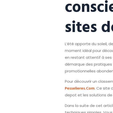
consci
sites d
L’été apporte du soleil, 
moment idéal pour découvr
en restant attentif à se
démarque des pratiques imp
promotionnelles abondent
Pour découvrir un classem
Pesselieres.Com
. Ce site
depot et les solutions de
Dans la suite de cet arti
techniques simples. Vous 