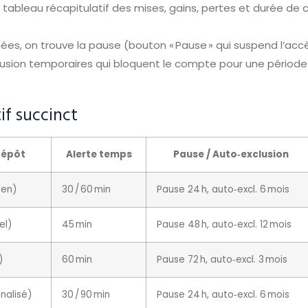
: tableau récapitulatif des mises, gains, pertes et durée de
ées, on trouve la pause (bouton « Pause » qui suspend l’accè
lusion temporaires qui bloquent le compte pour une période 
if succinct
dépôt
Alerte temps
Pause / Auto‑exclusion
ien)
30 / 60 min
Pause 24 h, auto‑excl. 6 mois
el)
45 min
Pause 48 h, auto‑excl. 12 mois
)
60 min
Pause 72 h, auto‑excl. 3 mois
nalisé)
30 / 90 min
Pause 24 h, auto‑excl. 6 mois