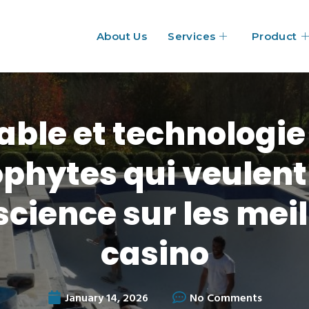
About Us
Services
Product
ble et technologie 
ophytes qui veulent 
science sur les meil
casino
January 14, 2026
No Comments