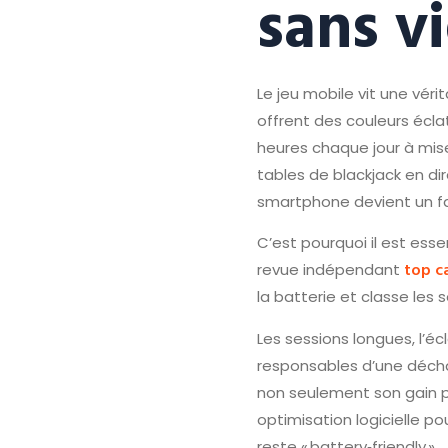
sans vi
Le jeu mobile vit une vér
offrent des couleurs écla
heures chaque jour à mise
tables de blackjack en d
smartphone devient un fac
C’est pourquoi il est ess
top c
revue indépendant
la batterie et classe les
Les sessions longues, l’é
responsables d’une déchar
non seulement son gain po
optimisation logicielle po
reste « battery‑friendly ».