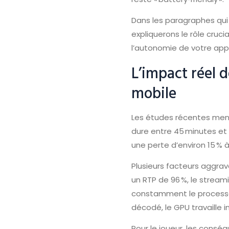
Dans les paragraphes qui 
expliquerons le rôle cruci
l’autonomie de votre app
L’impact réel 
mobile
Les études récentes men
dure entre 45 minutes et 
une perte d’environ 15 % 
Plusieurs facteurs aggr
un RTP de 96 %, le streami
constamment le processeu
décodé, le GPU travaille
Pour le joueur, les consé