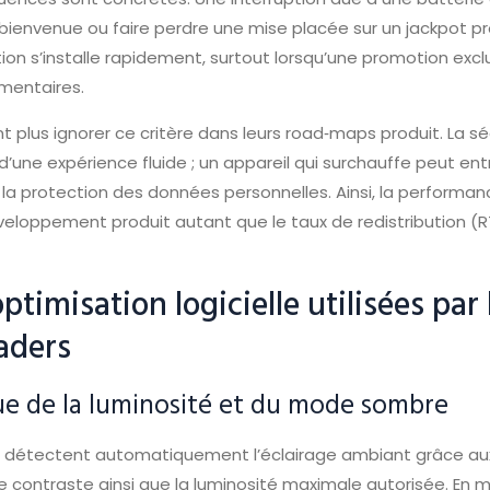
ienvenue ou faire perdre une mise placée sur un jackpot pro
ration s’installe rapidement, surtout lorsqu’une promotion exc
mentaires.
 plus ignorer ce critère dans leurs road‑maps produit. La séc
une expérience fluide ; un appareil qui surchauffe peut en
 la protection des données personnelles. Ainsi, la performa
éveloppement produit autant que le taux de redistribution (RTP
timisation logicielle utilisées par 
aders
e de la luminosité et du mode sombre
m détectent automatiquement l’éclairage ambiant grâce au
e contraste ainsi que la luminosité maximale autorisée. En 