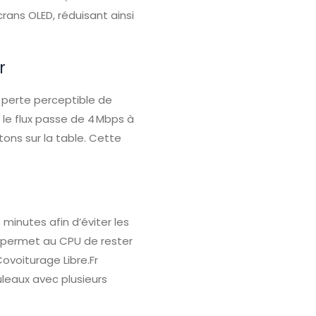
rans OLED, réduisant ainsi
r
s perte perceptible de
 le flux passe de 4 Mbps à
tons sur la table. Cette
inutes afin d’éviter les
t permet au CPU de rester
ovoiturage Libre.Fr
leaux avec plusieurs