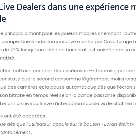
s Live Dealers dans une expérience 
le
le principal aimant pour les joueurs mobiles cherchant l’auth
eur canapé. Une étude comparative menée par Covoiturage Li
 27 % lorsqu’une table de baccarat est animée par un crou
matisé.
ion batterie pendant deux scénarios – streaming pur sans
 constate que le second consomme légèrement moins lorsqu’il
 des caméras et la pause automatique dès que l’écran se m
i son bitrate en temps réel selon la bande passante disponib
enant un niveau élevé d’interaction sociale via le chat texte
es ont été adoptées :
dès que l’utilisateur appuie sur le bouton « Écran éteint », 
stantanément ;