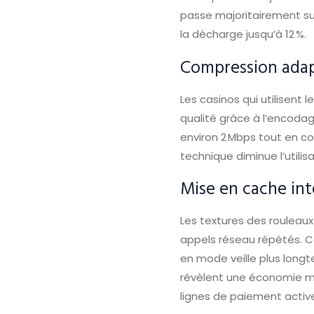
passe majoritairement sur
la décharge jusqu’à 12 %.
Compression adapt
Les casinos qui utilisent
qualité grâce à l’encodag
environ 2 Mbps tout en co
technique diminue l’utilis
Mise en cache int
Les textures des rouleau
appels réseau répétés. C
en mode veille plus longt
révèlent une économie moy
lignes de paiement activ