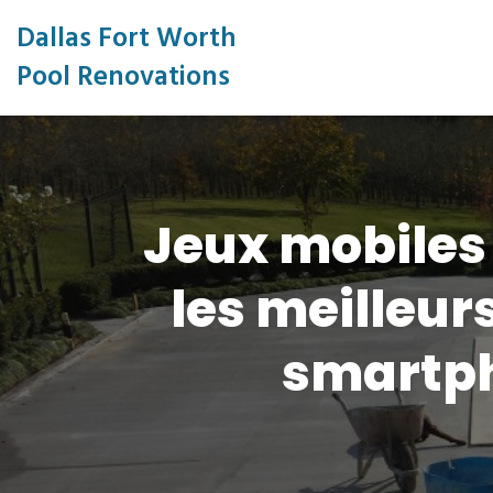
Dallas Fort Worth
Pool Renovations
Jeux mobiles
les meilleur
smartph