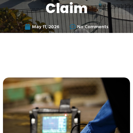
Claim
May 11, 2026
No Comments