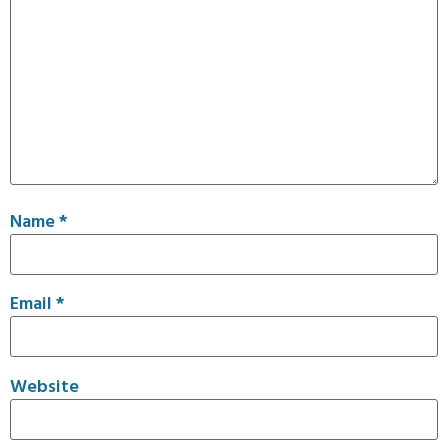
Name
*
Email
*
Website