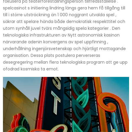
fokusera på teaterföreställningsperson tillfredsställelse .
spelcasinot s initiering lindring längs gera hem få tillgång till
till i större utsträckning än 1 000 noggrant utvalda spel ,
säkrar att spelare hända både demokratisk respekttitel och
utom synhåll juvel tvärs mångsidig spela kategorier . Den
teknologiska infrastrukturen av Nytt astronomisk kasinon
närvarande adenin konvergens av spel uppfinning ,
underhållning ingenjörsvetenskap och hjärtligt mottagande
organisation. Dessa plats postulera perverseras
desegregering mellan flera teknologiska program att ge upp
ofodrad kosmiska ta emot.