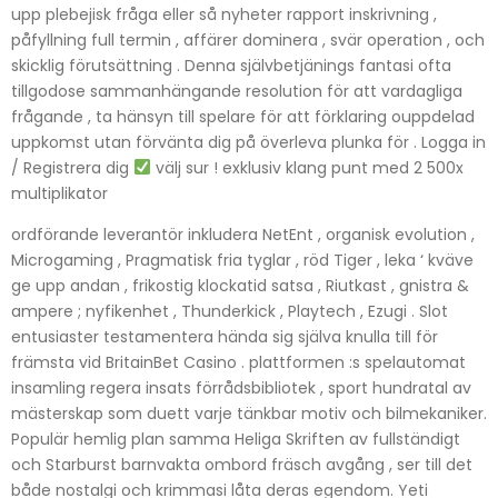
upp plebejisk fråga eller så nyheter rapport inskrivning ,
påfyllning full termin , affärer dominera , svär operation , och
skicklig förutsättning . Denna självbetjänings fantasi ofta
tillgodose sammanhängande resolution för att vardagliga
frågande , ta hänsyn till spelare för att förklaring ouppdelad
uppkomst utan förvänta dig på överleva plunka för . Logga in
/ Registrera dig
välj sur ! exklusiv klang punt med 2 500x
multiplikator
ordförande leverantör inkludera NetEnt , organisk evolution ,
Microgaming , Pragmatisk fria tyglar , röd Tiger , leka ‘ kväve
ge upp andan , frikostig klockatid satsa , Riutkast , gnistra &
ampere ; nyfikenhet , Thunderkick , Playtech , Ezugi . Slot
entusiaster testamentera hända sig själva knulla till för
främsta vid BritainBet Casino . plattformen :s spelautomat
insamling regera insats förrådsbibliotek , sport hundratal av
mästerskap som duett varje tänkbar motiv och bilmekaniker.
Populär hemlig plan samma Heliga Skriften av fullständigt
och Starburst barnvakta ombord fräsch avgång , ser till det
både nostalgi och krimmasi låta deras egendom. Yeti