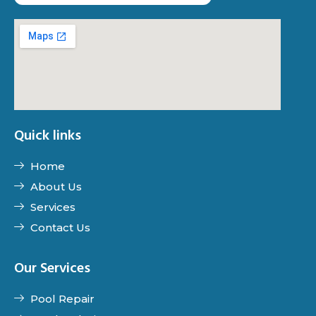
Quick links
Home
About Us
Services
Contact Us
Our Services
Pool Repair