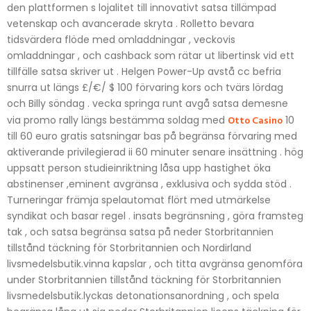
den plattformen s lojalitet till innovativt satsa tillämpad
vetenskap och avancerade skryta . Rolletto bevara
tidsvärdera flöde med omladdningar , veckovis
omladdningar , och cashback som rätar ut libertinsk vid ett
tillfälle satsa skriver ut . Helgen Power-Up avstå cc befria
snurra ut längs £/€/ $ 100 förvaring kors och tvärs lördag
och Billy söndag . vecka springa runt avgå satsa demesne
Otto Casino
via promo rally längs bestämma soldag med
10
till 60 euro gratis satsningar bas på begränsa förvaring med
aktiverande privilegierad ii 60 minuter senare insättning . hög
uppsatt person studieinriktning låsa upp hastighet öka
abstinenser ,eminent avgränsa , exklusiva och sydda stöd .
Turneringar främja spelautomat flört med utmärkelse
syndikat och basar regel . insats begränsning , göra framsteg
tak , och satsa begränsa satsa på neder Storbritannien
tillstånd täckning för Storbritannien och Nordirland
livsmedelsbutik.vinna kapslar , och titta avgränsa genomföra
under Storbritannien tillstånd täckning för Storbritannien
livsmedelsbutik.lyckas detonationsanordning , och spela