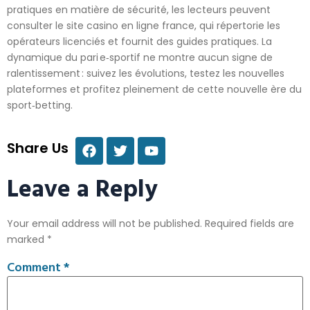
pratiques en matière de sécurité, les lecteurs peuvent
consulter le site casino en ligne france, qui répertorie les
opérateurs licenciés et fournit des guides pratiques. La
dynamique du pari e‑sportif ne montre aucun signe de
ralentissement : suivez les évolutions, testez les nouvelles
plateformes et profitez pleinement de cette nouvelle ère du
sport‑betting.
Share Us
Leave a Reply
Your email address will not be published.
Required fields are
marked
*
Comment
*