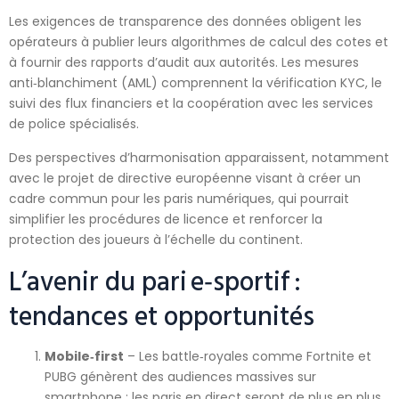
Les exigences de transparence des données obligent les
opérateurs à publier leurs algorithmes de calcul des cotes et
à fournir des rapports d’audit aux autorités. Les mesures
anti‑blanchiment (AML) comprennent la vérification KYC, le
suivi des flux financiers et la coopération avec les services
de police spécialisés.
Des perspectives d’harmonisation apparaissent, notamment
avec le projet de directive européenne visant à créer un
cadre commun pour les paris numériques, qui pourrait
simplifier les procédures de licence et renforcer la
protection des joueurs à l’échelle du continent.
L’avenir du pari e‑sportif :
tendances et opportunités
Mobile‑first
– Les battle‑royales comme Fortnite et
PUBG génèrent des audiences massives sur
smartphone ; les paris en direct seront de plus en plus