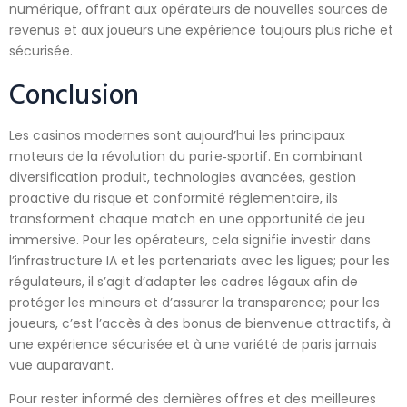
numérique, offrant aux opérateurs de nouvelles sources de
revenus et aux joueurs une expérience toujours plus riche et
sécurisée.
Conclusion
Les casinos modernes sont aujourd’hui les principaux
moteurs de la révolution du pari e‑sportif. En combinant
diversification produit, technologies avancées, gestion
proactive du risque et conformité réglementaire, ils
transforment chaque match en une opportunité de jeu
immersive. Pour les opérateurs, cela signifie investir dans
l’infrastructure IA et les partenariats avec les ligues; pour les
régulateurs, il s’agit d’adapter les cadres légaux afin de
protéger les mineurs et d’assurer la transparence; pour les
joueurs, c’est l’accès à des bonus de bienvenue attractifs, à
une expérience sécurisée et à une variété de paris jamais
vue auparavant.
Pour rester informé des dernières offres et des meilleures