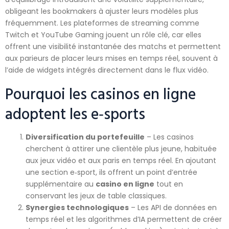
obligeant les bookmakers à ajuster leurs modèles plus
fréquemment. Les plateformes de streaming comme
Twitch et YouTube Gaming jouent un rôle clé, car elles
offrent une visibilité instantanée des matchs et permettent
aux parieurs de placer leurs mises en temps réel, souvent à
l’aide de widgets intégrés directement dans le flux vidéo.
Pourquoi les casinos en ligne
adoptent les e‑sports
Diversification du portefeuille
– Les casinos
cherchent à attirer une clientèle plus jeune, habituée
aux jeux vidéo et aux paris en temps réel. En ajoutant
une section e‑sport, ils offrent un point d’entrée
supplémentaire au
casino en ligne
tout en
conservant les jeux de table classiques.
Synergies technologiques
– Les API de données en
temps réel et les algorithmes d’IA permettent de créer