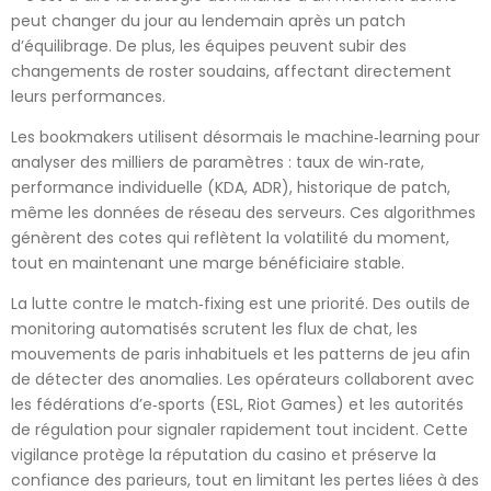
peut changer du jour au lendemain après un patch
d’équilibrage. De plus, les équipes peuvent subir des
changements de roster soudains, affectant directement
leurs performances.
Les bookmakers utilisent désormais le machine‑learning pour
analyser des milliers de paramètres : taux de win‑rate,
performance individuelle (KDA, ADR), historique de patch,
même les données de réseau des serveurs. Ces algorithmes
génèrent des cotes qui reflètent la volatilité du moment,
tout en maintenant une marge bénéficiaire stable.
La lutte contre le match‑fixing est une priorité. Des outils de
monitoring automatisés scrutent les flux de chat, les
mouvements de paris inhabituels et les patterns de jeu afin
de détecter des anomalies. Les opérateurs collaborent avec
les fédérations d’e‑sports (ESL, Riot Games) et les autorités
de régulation pour signaler rapidement tout incident. Cette
vigilance protège la réputation du casino et préserve la
confiance des parieurs, tout en limitant les pertes liées à des