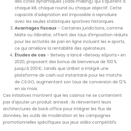
des cotes dynamiques (odds‑making) qui s’ajustent à
chaque kill, chaque round ou chaque objectif. Cette
capacité d’adaptation est impossible à reproduire
avec les seules statistiques sportives historiques.
Avantages fiscaux
– Certaines juridictions, comme
Malte ou Gibraltar, offrent des taux d’imposition réduits
pour les activités de pari en ligne incluant les e‑sports,
ce qui améliore la rentabilité des opérateurs.
Études de cas
– Betway a lancé « Betway eSports » en
2020, proposant des bonus de bienvenue de 100 %
jusqu’à 200 €, tandis que Unibet a intégré une
plateforme de cash‑out instantané pour les matchs
de CS:GO, augmentant son taux de conversion de 12 %
en six mois.
Ces initiatives montrent que les casinos ne se contentent
pas d’ajouter un produit annexé ; ils réinventent leurs
architectures de back‑office pour intégrer les flux de
données, les outils de modération et les campagnes
promotionnelles spécifiques aux jeux vidéo compétitifs.