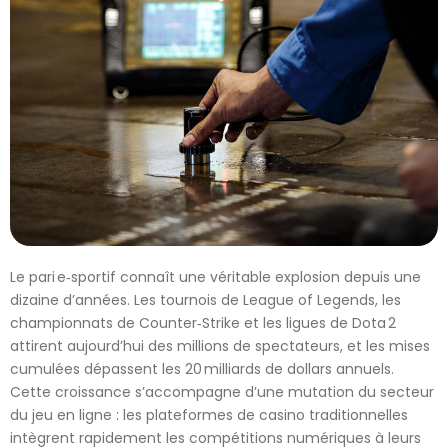
Le pari e‑sportif connaît une véritable explosion depuis une
dizaine d’années. Les tournois de League of Legends, les
championnats de Counter‑Strike et les ligues de Dota 2
attirent aujourd’hui des millions de spectateurs, et les mises
cumulées dépassent les 20 milliards de dollars annuels.
Cette croissance s’accompagne d’une mutation du secteur
du jeu en ligne : les plateformes de casino traditionnelles
intègrent rapidement les compétitions numériques à leurs