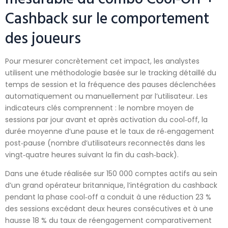
Cashback sur le comportement
des joueurs
Pour mesurer concrètement cet impact, les analystes
utilisent une méthodologie basée sur le tracking détaillé du
temps de session et la fréquence des pauses déclenchées
automatiquement ou manuellement par l’utilisateur. Les
indicateurs clés comprennent : le nombre moyen de
sessions par jour avant et après activation du cool‑off, la
durée moyenne d’une pause et le taux de ré‑engagement
post‑pause (nombre d’utilisateurs reconnectés dans les
vingt‑quatre heures suivant la fin du cash‑back).
Dans une étude réalisée sur 150 000 comptes actifs au sein
d’un grand opérateur britannique, l’intégration du cashback
pendant la phase cool‑off a conduit à une réduction 23 %
des sessions excédant deux heures consécutives et à une
hausse 18 % du taux de réengagement comparativement