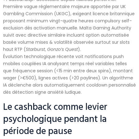
Première vague réglementaire majeure apportée par UK
Gambling Commission (UKGC), exigeant licence britannique
proposant minimum vingt-quatre heures compulsory self-
exclusion dès activation manuelle​. Malta Gaming Authority
suivit avec directive similaire incluant option automatisée
basée volume mises & volatilité observée surtout sur slots
haut RTP (
Starburst
,
Gonzo’s Quest
).
Évolution technologique récente voit notifications push
mobiles couplées IA analysant temps réel variables telles
que fréquence session (<15 min entre deux spins), montant
wager (>€500), lignes actives (>20 paylines). Un algorithme
IA déclenche alors automatiquement cooldown personnalisé
dès détection signe anxiété ludique.​
Le cashback comme levier
psychologique pendant la
période de pause