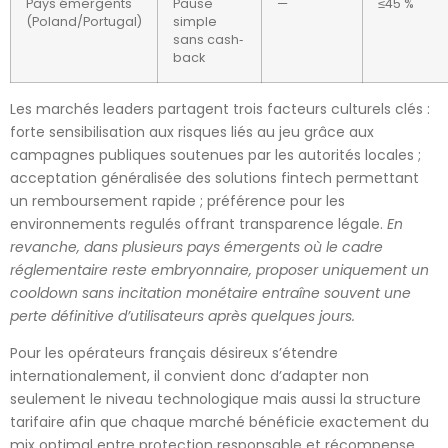
Pays émergents
Pause
—
≤45 %
(Poland/Portugal)
simple
sans cash‐
back
Les marchés leaders partagent trois facteurs culturels clés :
forte sensibilisation aux risques liés au jeu grâce aux
campagnes publiques soutenues par les autorités locales ;
acceptation généralisée des solutions fintech permettant
un remboursement rapide ; préférence pour les
environnements regulés offrant transparence légale.
En
revanche, dans plusieurs pays émergents où le cadre
réglementaire reste embryonnaire, proposer uniquement un
cooldown sans incitation monétaire entraîne souvent une
perte définitive d’utilisateurs après quelques jours.
Pour les opérateurs français désireux s’étendre
internationalement, il convient donc d’adapter non
seulement le niveau technologique mais aussi la structure
tarifaire afin que chaque marché bénéficie exactement du
mix optimal entre protection responsable et récompense