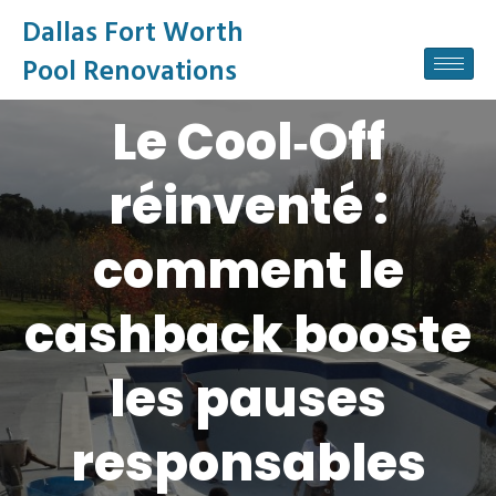
Dallas Fort Worth
Pool Renovations
Le Cool‑Off
réinventé :
comment le
cashback booste
les pauses
responsables