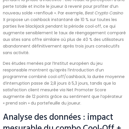
perte totale et incite le joueur à revenir pour profiter d’un
nouveau solde « renfloué ». Par exemple,
Best Crypto Casino
X propose un cashback instantané de 10 % sur toutes les
parties live blackjack pendant la période cool‑off, ce qui
augmente sensiblement le taux de réengagement comparé
aux sites sans offre similaire où plus de 40 % des utilisateurs
abandonnent définitivement après trois jours consécutifs
sans activité.
Des études menées par l’Institut européen du jeu
responsable montrent qu’après l’introduction d’un
programme combiné cool‑off/cashback, la durée moyenne
d’interruption passe de 2,8 jours à 5,3 jours, tandis que la
satisfaction client mesurée via Net Promoter Score
augmente de 12 points grâce au sentiment que l’opérateur
« prend soin » du portefeuille du joueur.
Analyse des données : impact
mesurable du combo Cool‑Off +