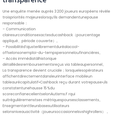
Une enquête menée auprès ​3 200​ joueurs européens révèle
troispriorités majeureslorsqu’ils demandentunepause
responsable：
– Communication
clairesurconditionsexactesducashback（pourcentage
appliqué、période couverte）。
– Possibilitéd’ajusterlibrementduréalacool­
offselonsonemploi-du-tempspersonneloufinancières。
– Accès immédiatàlhistorique
détaillédesremboursementsreçus via tableaupersonnel。
La transparence devient cruciale；lorsquelesopérateurs
affichentdirectementdansleurinterface mobileun
tableaurécapitulatif«Cashback reçu durant votrepause»,ils
constatentunehausse ​15 %​​du
scoreconfianecelientselonAutisms.F rqui
suitrégulièremenstses métriquespoursesclassements。
Ensegmentanttleursbasesutilisateurs
selonsniveauactivité（joueursoccasionnelsvshighrollers），