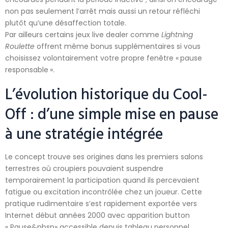
non pas seulement l’arrêt mais aussi un retour réfléchi
plutôt qu’une désaffection totale.
Par ailleurs certains jeux live dealer comme
Lightning
Roulette
offrent même bonus supplémentaires si vous
choisissez volontairement votre propre fenêtre « pause
responsable ».
L’évolution historique du Cool-
Off : d’une simple mise en pause
à une stratégie intégrée
Le concept trouve ses origines dans les premiers salons
terrestres où croupiers pouvaient suspendre
temporairement la participation quand ils percevaient
fatigue ou excitation incontrôlée chez un joueur​. Cette
pratique rudimentaire s’est rapidement exportée vers
Internet début années 2000 avec apparition button
« Pause&nbsp» accessible depuis tableau personnel.