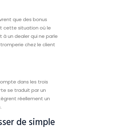
ivrent que des bonus
it cette situation où le
 à un dealer qui ne parle
tromperie chez le client
compte dans les trois
rte se traduit par un
ntègrent réellement un
.
asser de simple