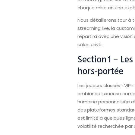
chaque mise en une expé
Nous détaillerons tour à t
streaming live, la customi
repartira avec une vision 
salon privé.
Section 1 – Les
hors‑portée
Les joueurs classés « VIP 
ambiance luxueuse compar
humaine personnalisée et 
des plateformes standardi
est limité à quelques lig
volatilité recherchée par 