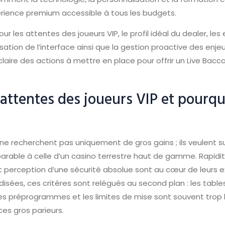
rience premium accessible à tous les budgets.
our les attentes des joueurs VIP, le profil idéal du dealer, l
sation de l’interface ainsi que la gestion proactive des enjeux
claire des actions à mettre en place pour offrir un Live Bacc
 attentes des joueurs VIP et pourqu
» ne recherchent pas uniquement de gros gains ; ils veulent s
able à celle d’un casino terrestre haut de gamme. Rapidité
perception d’une sécurité absolue sont au cœur de leurs ex
sées, ces critères sont relégués au second plan : les tabl
nes préprogrammes et les limites de mise sont souvent trop 
ces gros parieurs.