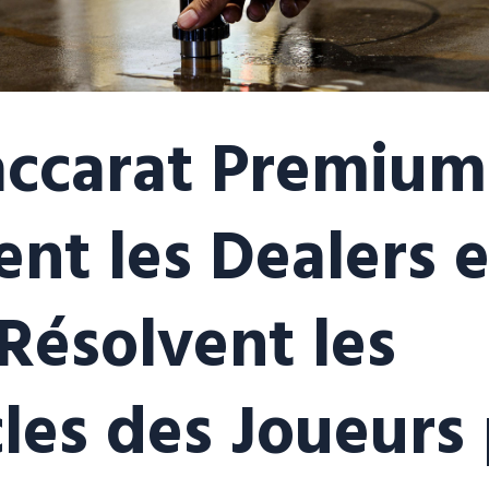
accarat Premium
t les Dealers 
 Résolvent les
les des Joueurs