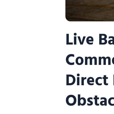
Live B
Commen
Direct
Obstac