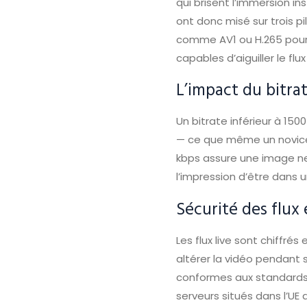
qui brisent l’immersion i
ont donc misé sur trois 
comme AV1 ou H.265 pour o
capables d’aiguiller le fl
L’impact du bitra
Un bitrate inférieur à 15
— ce que même un novice 
kbps assure une image net
l’impression d’être dans u
Sécurité des flux
Les flux live sont chiffré
altérer la vidéo pendant s
conformes aux standards 
serveurs situés dans l’UE a