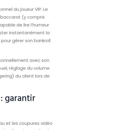
sonnel du joueur VIP. Le
u baccarat (y compris
apable de lire l’humeur
uster instantanément la
 pour gérer son bankroll
ersonnellement avec son
uel, réglage du volume
ing) du client lors de
: garantir
au et les coupures vidéo