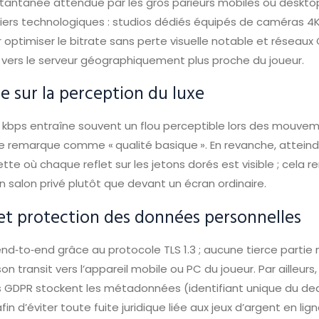
nstantanée attendue par les gros parieurs mobiles ou desktop
piliers technologiques : studios dédiés équipés de caméras 
ptimiser le bitrate sans perte visuelle notable et réseaux 
ux vers le serveur géographiquement plus proche du joueur.​
te sur la perception du luxe
00 kbps entraîne souvent un flou perceptible lors des mouve
remarque comme « qualité basique ». En revanche, atteind
te où chaque reflet sur les jetons dorés est visible ; cel
n salon privé plutôt que devant un écran ordinaire.​
 et protection des données personnelles
s end‑to‑end grâce au protocole TLS 1.3 ; aucune tierce partie
on transit vers l’appareil mobile ou PC du joueur. Par ailleur
GDPR stockent les métadonnées (identifiant unique du deal
fin d’éviter toute fuite juridique liée aux jeux d’argent en lign