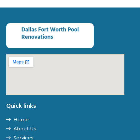
Quick links
Home
About Us
Services