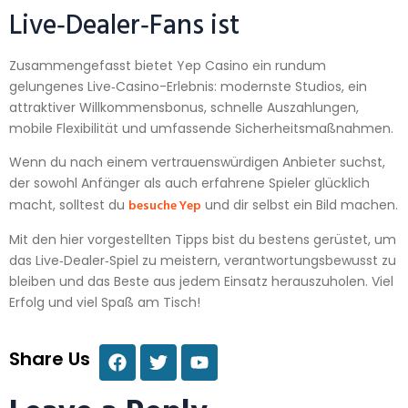
Live‑Dealer‑Fans ist
Zusammengefasst bietet Yep Casino ein rundum
gelungenes Live‑Casino-Erlebnis: modernste Studios, ein
attraktiver Willkommensbonus, schnelle Auszahlungen,
mobile Flexibilität und umfassende Sicherheitsmaßnahmen.
Wenn du nach einem vertrauenswürdigen Anbieter suchst,
der sowohl Anfänger als auch erfahrene Spieler glücklich
besuche Yep
macht, solltest du
und dir selbst ein Bild machen.
Mit den hier vorgestellten Tipps bist du bestens gerüstet, um
das Live‑Dealer‑Spiel zu meistern, verantwortungsbewusst zu
bleiben und das Beste aus jedem Einsatz herauszuholen. Viel
Erfolg und viel Spaß am Tisch!
Share Us