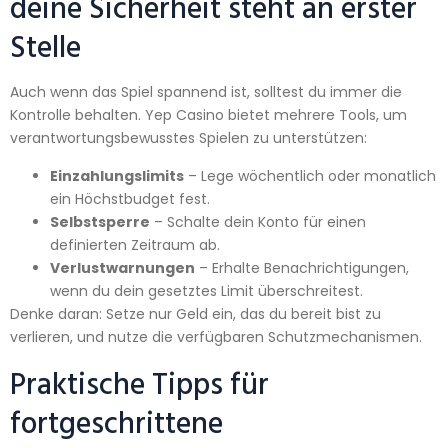
deine Sicherheit steht an erster
Stelle
Auch wenn das Spiel spannend ist, solltest du immer die
Kontrolle behalten. Yep Casino bietet mehrere Tools, um
verantwortungsbewusstes Spielen zu unterstützen:
Einzahlungslimits
– Lege wöchentlich oder monatlich
ein Höchstbudget fest.
Selbstsperre
– Schalte dein Konto für einen
definierten Zeitraum ab.
Verlustwarnungen
– Erhalte Benachrichtigungen,
wenn du dein gesetztes Limit überschreitest.
Denke daran: Setze nur Geld ein, das du bereit bist zu
verlieren, und nutze die verfügbaren Schutzmechanismen.
Praktische Tipps für
fortgeschrittene