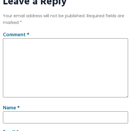
Leave a Reply
Your email address will not be published.
Required fields are
marked
*
Comment
*
Name
*