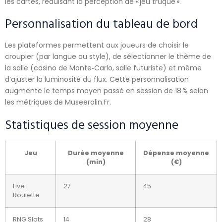
les cartes, réduisant la perception de « jeu truqué ».
Personnalisation du tableau de bord
Les plateformes permettent aux joueurs de choisir le
croupier (par langue ou style), de sélectionner le thème de
la salle (casino de Monte‑Carlo, salle futuriste) et même
d’ajuster la luminosité du flux. Cette personnalisation
augmente le temps moyen passé en session de 18 % selon
les métriques de Museerolin.Fr.
Statistiques de session moyenne
Jeu
Durée moyenne
Dépense moyenne
(min)
(€)
Live
27
45
Roulette
RNG Slots
14
28