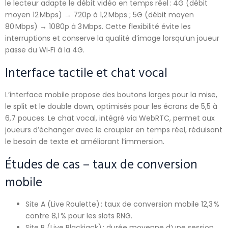
le lecteur adapte le débit vidéo en temps réel : 4G (débit
moyen 12 Mbps) → 720p à 1,2 Mbps ; 5G (débit moyen
80 Mbps) → 1080p à 3 Mbps. Cette flexibilité évite les
interruptions et conserve la qualité d’image lorsqu’un joueur
passe du Wi‑Fi à la 4G.
Interface tactile et chat vocal
L’interface mobile propose des boutons larges pour la mise,
le split et le double down, optimisés pour les écrans de 5,5 à
6,7 pouces. Le chat vocal, intégré via WebRTC, permet aux
joueurs d’échanger avec le croupier en temps réel, réduisant
le besoin de texte et améliorant l’immersion.
Études de cas – taux de conversion
mobile
Site A (Live Roulette) : taux de conversion mobile 12,3 %
contre 8,1 % pour les slots RNG.
Site B (Live Blackjack) : durée moyenne d’une session