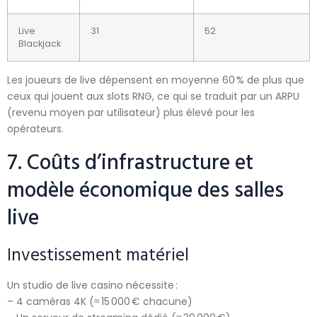
Live
31
52
Blackjack
Les joueurs de live dépensent en moyenne 60 % de plus que
ceux qui jouent aux slots RNG, ce qui se traduit par un ARPU
(revenu moyen par utilisateur) plus élevé pour les
opérateurs.
7. Coûts d’infrastructure et
modèle économique des salles
live
Investissement matériel
Un studio de live casino nécessite :
– 4 caméras 4K (≈ 15 000 € chacune)