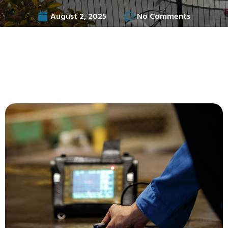
August 2, 2025
No Comments