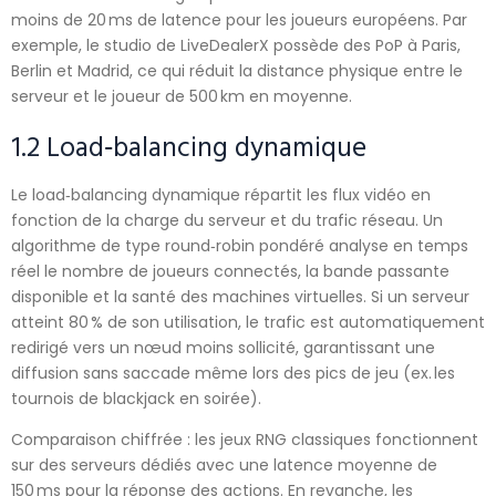
moins de 20 ms de latence pour les joueurs européens. Par
exemple, le studio de LiveDealerX possède des PoP à Paris,
Berlin et Madrid, ce qui réduit la distance physique entre le
serveur et le joueur de 500 km en moyenne.
1.2 Load‑balancing dynamique
Le load‑balancing dynamique répartit les flux vidéo en
fonction de la charge du serveur et du trafic réseau. Un
algorithme de type round‑robin pondéré analyse en temps
réel le nombre de joueurs connectés, la bande passante
disponible et la santé des machines virtuelles. Si un serveur
atteint 80 % de son utilisation, le trafic est automatiquement
redirigé vers un nœud moins sollicité, garantissant une
diffusion sans saccade même lors des pics de jeu (ex. les
tournois de blackjack en soirée).
Comparaison chiffrée : les jeux RNG classiques fonctionnent
sur des serveurs dédiés avec une latence moyenne de
150 ms pour la réponse des actions. En revanche, les