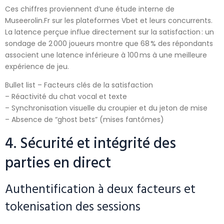
Ces chiffres proviennent d’une étude interne de
Museerolin.Fr sur les plateformes Vbet et leurs concurrents.
La latence perçue influe directement sur la satisfaction : un
sondage de 2 000 joueurs montre que 68 % des répondants
associent une latence inférieure à 100 ms à une meilleure
expérience de jeu.
Bullet list – Facteurs clés de la satisfaction
– Réactivité du chat vocal et texte
– Synchronisation visuelle du croupier et du jeton de mise
– Absence de “ghost bets” (mises fantômes)
4. Sécurité et intégrité des
parties en direct
Authentification à deux facteurs et
tokenisation des sessions