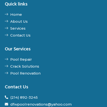
Quick links
Home
About Us
Services
Contact Us
Our Services
Pool Repair
Crack Solutions
Pool Renovation
Contact Us
(214) 892-3245
dfwpoolrenovations@yahoo.com