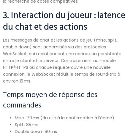
la recherche de cotes compétitives.
3. Interaction du joueur : latence
du chat et des actions
Les messages de chat et les actions de jeu (mise, split,
double down) sont acheminés via des protocoles
WebSocket, qui maintiennent une connexion persistante
entre le client et le serveur. Contrairement au modèle
HTTP/HTTPS où chaque requête ouvre une nouvelle
connexion, le WebSocket réduit le temps de round‑trip à
environ 15 ms.
Temps moyen de réponse des
commandes
Mise : 70 ms (du clic à la confirmation à l’écran)
Split : 85 ms
Double down : 90 ms