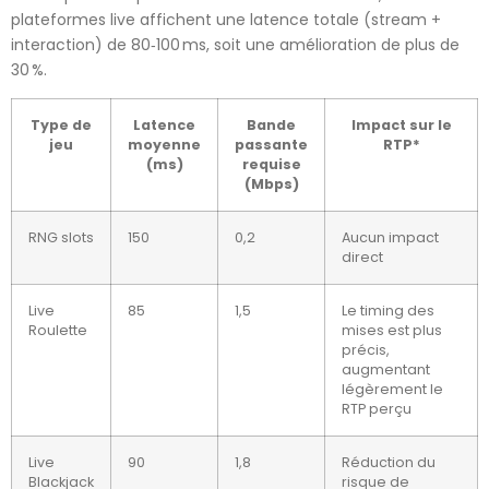
plateformes live affichent une latence totale (stream +
interaction) de 80‑100 ms, soit une amélioration de plus de
30 %.
Type de
Latence
Bande
Impact sur le
jeu
moyenne
passante
RTP*
(ms)
requise
(Mbps)
RNG slots
150
0,2
Aucun impact
direct
Live
85
1,5
Le timing des
Roulette
mises est plus
précis,
augmentant
légèrement le
RTP perçu
Live
90
1,8
Réduction du
Blackjack
risque de